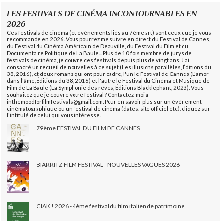
LES FESTIVALS DE CINÉMA INCONTOURNABLES EN
2026
Ces festivals de cinéma (et évènements liés au 7ème art) sont ceux que je vous
recommande en 2026. Vous pourrez me suivre en direct du Festival de Cannes,
du Festival du Cinéma Américain de Deauville, du Festival du Film et du
Documentaire Politique de La Baule... Plus de 10 fois membre de jurys de
festivals de cinéma, je couvre ces festivals depuis plus de vingt ans. J'ai
consacré un recueil de nouvelles à ce sujet (Les illusions parallèles, Éditions du
38, 2016), et deux romans qui ont pour cadre, l'un le Festival de Cannes (L'amor
dans l'âme, Éditions du 38, 2016) et l'autre le Festival du Cinéma et Musique de
Film de La Baule (La Symphonie des rêves, Éditions Blacklephant, 2023). Vous
souhaitez que je couvre votre festival ? Contactez-moi à
inthemoodforfilmfestivals@gmail.com. Pour en savoir plus sur un évènement
cinématographique ou un festival de cinéma (dates, site officiel etc), cliquez sur
l'intitulé de celui qui vous intéresse.
79ème FESTIVAL DU FILM DE CANNES
BIARRITZ FILM FESTIVAL - NOUVELLES VAGUES 2026
CIAK ! 2026 - 4ème festival du film italien de patrimoine