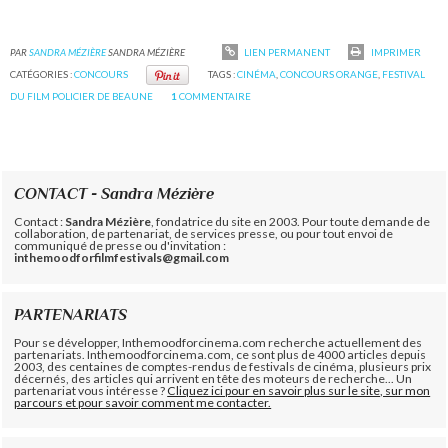
PAR
SANDRA MÉZIÈRE
SANDRA MÉZIÈRE
LIEN PERMANENT
IMPRIMER
CATÉGORIES :
CONCOURS
TAGS :
CINÉMA
,
CONCOURS ORANGE
,
FESTIVAL
DU FILM POLICIER DE BEAUNE
1
COMMENTAIRE
CONTACT - Sandra Mézière
Contact :
Sandra Mézière
, fondatrice du site en 2003. Pour toute demande de
collaboration, de partenariat, de services presse, ou pour tout envoi de
communiqué de presse ou d'invitation :
inthemoodforfilmfestivals@gmail.com
PARTENARIATS
Pour se développer, Inthemoodforcinema.com recherche actuellement des
partenariats. Inthemoodforcinema.com, ce sont plus de 4000 articles depuis
2003, des centaines de comptes-rendus de festivals de cinéma, plusieurs prix
décernés, des articles qui arrivent en tête des moteurs de recherche... Un
partenariat vous intéresse ?
Cliquez ici pour en savoir plus sur le site, sur mon
parcours et pour savoir comment me contacter.