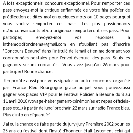
A lots exceptionnels, concours exceptionnel. Pour remporter ces
pass envoyez-moi la critique enflammée de votre film policier de
prédilection et dîtes-moi en quelques mots ou 10 pages pourquoi
vous voulez remporter ces pass. Les plus passionnants
et/ou convaincants et/ou originaux remporteront ces pass. Pour
participer, envoyez-moi vos réponses à
inthemoodforcinema@gmail.com
en n'oubliant pas d'inscrire
"Concours Beaune" dans l'intitulé de l'email et en me donnant vos
coordonnées postales pour l'envoi éventuel des pass. Seuls les
gagnants seront contactés. Vous avez jusqu'au 26 mars pour
participer! Bonne chance!
J'en profite aussi pour vous signaler un autre concours, organisé
par France Bleu Bourgogne grâce auquel vous pouvezaussi
gagner vos places VIP pour le Festival Policier à Beaune du 8 au
11 avril 2010 (voyage-hébergement-cérémonies et repas officiels-
pass etc...) à partir de lundi prochain 22 mars sur radio France bleu.
Plus d'info en cliquant
ici.
J'ai eu la chance de faire partie du jury (jury Première 2002 pour les
25 ans du festival dont l'invité d'honneur était justement celui qui