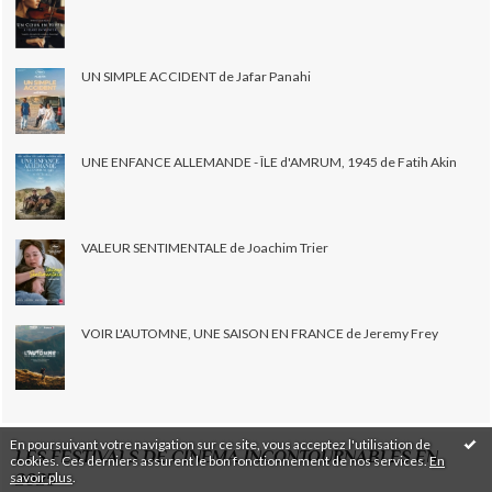
UN SIMPLE ACCIDENT de Jafar Panahi
UNE ENFANCE ALLEMANDE - ÎLE d'AMRUM, 1945 de Fatih Akin
VALEUR SENTIMENTALE de Joachim Trier
VOIR L'AUTOMNE, UNE SAISON EN FRANCE de Jeremy Frey
En poursuivant votre navigation sur ce site, vous acceptez l'utilisation de
LES FESTIVALS DE CINÉMA INCONTOURNABLES EN
cookies. Ces derniers assurent le bon fonctionnement de nos services.
En
savoir plus
.
2025