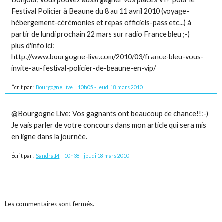
Festival Policier à Beaune du 8 au 11 avril 2010 (voyage-
hébergement-cérémonies et repas officiels-pass etc...) à
partir de lundi prochain 22 mars sur radio France bleu ;-)
plus d'info ici:
http://www.bourgogne-live.com/2010/03/france-bleu-vous-
invite-au-festival-policier-de-beaune-en-vip/
Écrit par :
Bourgogne Live
10h05
-
jeudi 18
mars 2010
@Bourgogne Live: Vos gagnants ont beaucoup de chance!!:-)
Je vais parler de votre concours dans mon article qui sera mis
en ligne dans la journée.
Écrit par :
Sandra.M
10h38
-
jeudi 18
mars 2010
Les commentaires sont fermés.