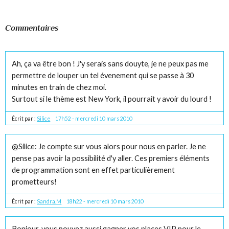
Commentaires
Ah, ça va être bon ! J'y serais sans douyte, je ne peux pas me
permettre de louper un tel évenement qui se passe à 30
minutes en train de chez moi.
Surtout si le thème est New York, il pourrait y avoir du lourd !
Écrit par :
Silice
17h52
-
mercredi 10
mars 2010
@Silice: Je compte sur vous alors pour nous en parler. Je ne
pense pas avoir la possibilité d'y aller. Ces premiers éléments
de programmation sont en effet particulièrement
prometteurs!
Écrit par :
Sandra.M
18h22
-
mercredi 10
mars 2010
Bonjour, vous pouvez aussi gagner vos places VIP pour le