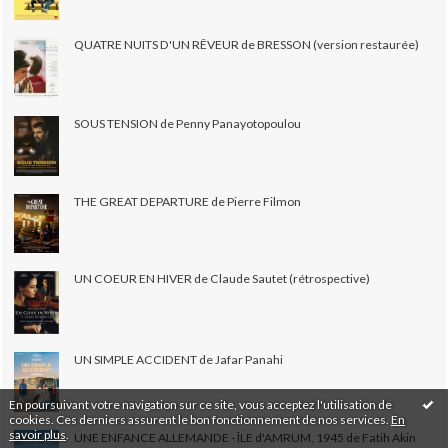
QUATRE NUITS D'UN RÊVEUR de BRESSON (version restaurée)
SOUS TENSION de Penny Panayotopoulou
THE GREAT DEPARTURE de Pierre Filmon
UN COEUR EN HIVER de Claude Sautet (rétrospective)
UN SIMPLE ACCIDENT de Jafar Panahi
En poursuivant votre navigation sur ce site, vous acceptez l'utilisation de
cookies. Ces derniers assurent le bon fonctionnement de nos services.
En
savoir plus
.
UNE ENFANCE ALLEMANDE - ÎLE d'AMRUM, 1945 de Fatih Akin