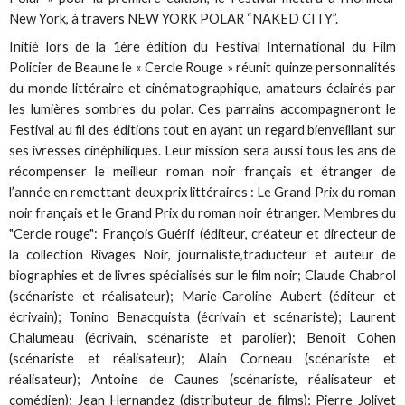
New York, à travers NEW YORK POLAR “NAKED CITY”.
Initié lors de la 1ère édition du Festival International du Film
Policier de Beaune le « Cercle Rouge » réunit quinze personnalités
du monde littéraire et cinématographique, amateurs éclairés par
les lumières sombres du polar. Ces parrains accompagneront le
Festival au fil des éditions tout en ayant un regard bienveillant sur
ses ivresses cinéphiliques. Leur mission sera aussi tous les ans de
récompenser le meilleur roman noir français et étranger de
l’année en remettant deux prix littéraires : Le Grand Prix du roman
noir français et le Grand Prix du roman noir étranger. Membres du
"Cercle rouge": François Guérif (éditeur, créateur et directeur de
la collection Rivages Noir, journaliste,traducteur et auteur de
biographies et de livres spécialisés sur le film noir; Claude Chabrol
(scénariste et réalisateur); Marie-Caroline Aubert (éditeur et
écrivain); Tonino Benacquista (écrivain et scénariste); Laurent
Chalumeau (écrivain, scénariste et parolier); Benoît Cohen
(scénariste et réalisateur); Alain Corneau (scénariste et
réalisateur); Antoine de Caunes (scénariste, réalisateur et
comédien); Jean Hernandez (distributeur de films); Pierre Jolivet