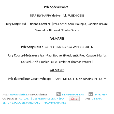
Prix Spécial Police -
TERRIBLY HAPPY de Henrick RUBEN GENS
Jury Sang Neuf
:
Etienne Chatiliez
(Président), Sami Bouajila, Rachida Brakni,
Samuel Le Bihan et Nicolas Saada
PALMARES
Prix Sang Neuf :
BRONSON de Nicolas WINDING REFN
Jury Courts-Métrages
: Jean-Paul Rouve
(Président), Fred Cavayé, Marius
Colucci, Arié Elmaleh, Julie Ferrier et Thomas Verovski
PALMARES
Prix du Meilleur Court Métrage
: BAPTEME DU FEU de Nicolas MESDOM
PAR
SANDRA MÉZIÈRE
SANDRA MÉZIÈRE
LIEN PERMANENT
IMPRIMER
CATÉGORIES :
ACTUALITÉ DES FESTIVALS DE CINÉMA
TAGS :
CINÉMA
,
BEAUNE
,
POLICIER
,
MARCHALL
4
COMMENTAIRES