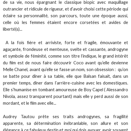
de sa vie, nous épargnant le classique biopic avec maquillage
outrancier et ridicule de rigueur, et d’avoir choisi cette période qui
éclaire sa personnalité, son parcours, toute une époque aussi,
celle où les femmes étaient encore corsetées et avides de
liberté(s)...
A la fois fière et arriviste, forte et fragile, émouvante et
agaçante, frondeuse et menteuse, svelte et cassante, androgyne
et symbole de féminité, comme son titre l’indique, le grand intérêt
du film est de nous faire découvrir Coco avant qu’elle devienne
Melle Chanel, avant qu’elle se fasse un nom, son obsession : qu’on
se batte pour dîner à sa table, elle que Balsan faisait, dans un
premier temps, dîner dans l’arrière-cuisine avec les domestiques.
Elle s’humanise en tombant amoureuse de Boy Capel ( Alessandro
Nivola, assez transparent pourtant) mais elle y perd aussi de son
mordant, et le film avec elle...
Audrey Tautou prête ses traits androgynes, sa fragilité
apparente, sa détermination inébranlable, son allure et son
élégance à ce fabuleux destin et moi qui dois avouer avoir souvent