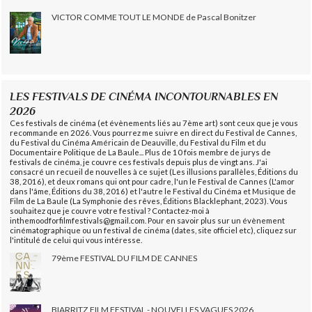
VICTOR COMME TOUT LE MONDE de Pascal Bonitzer
LES FESTIVALS DE CINÉMA INCONTOURNABLES EN
2026
Ces festivals de cinéma (et évènements liés au 7ème art) sont ceux que je vous
recommande en 2026. Vous pourrez me suivre en direct du Festival de Cannes,
du Festival du Cinéma Américain de Deauville, du Festival du Film et du
Documentaire Politique de La Baule... Plus de 10 fois membre de jurys de
festivals de cinéma, je couvre ces festivals depuis plus de vingt ans. J'ai
consacré un recueil de nouvelles à ce sujet (Les illusions parallèles, Éditions du
38, 2016), et deux romans qui ont pour cadre, l'un le Festival de Cannes (L'amor
dans l'âme, Éditions du 38, 2016) et l'autre le Festival du Cinéma et Musique de
Film de La Baule (La Symphonie des rêves, Éditions Blacklephant, 2023). Vous
souhaitez que je couvre votre festival ? Contactez-moi à
inthemoodforfilmfestivals@gmail.com. Pour en savoir plus sur un évènement
cinématographique ou un festival de cinéma (dates, site officiel etc), cliquez sur
l'intitulé de celui qui vous intéresse.
79ème FESTIVAL DU FILM DE CANNES
BIARRITZ FILM FESTIVAL - NOUVELLES VAGUES 2026