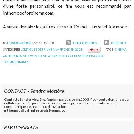
d'une forte personnalité, ce film vous est recommandé par
Inthemoodforcinema.com.
A suivre demain : les autres films sur Chanel … un sujet à la mode.
PAR
SANDRA MÉZIÈRE
SANDRA MÉZIÈRE
LIEN PERMANENT
IMPRIMER
CATÉGORIES :
CRITIQUES DES FILMS A L'AFFICHE EN 2008
TAGS :
CINÉMA
,
ANNE FONTAINE
,
COCO CHANE
,
AUDREY TAUTOU
,
BENOÎT POELVOORDE
7
COMMENTAIRES
CONTACT - Sandra Mézière
Contact :
Sandra Mézière
, fondatrice du site en 2003. Pour toute demande de
collaboration, de partenariat, de services presse, ou pour tout envoi de
communiqué de presse ou d'invitation :
inthemoodforfilmfestivals@gmail.com
PARTENARIATS