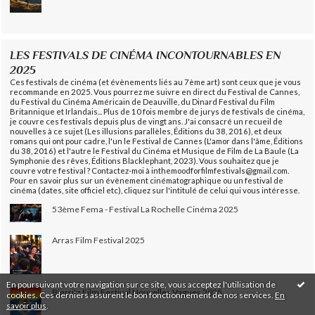
LES FESTIVALS DE CINÉMA INCONTOURNABLES EN
2025
Ces festivals de cinéma (et évènements liés au 7ème art) sont ceux que je vous
recommande en 2025. Vous pourrez me suivre en direct du Festival de Cannes,
du Festival du Cinéma Américain de Deauville, du Dinard Festival du Film
Britannique et Irlandais... Plus de 10 fois membre de jurys de festivals de cinéma,
je couvre ces festivals depuis plus de vingt ans. J'ai consacré un recueil de
nouvelles à ce sujet (Les illusions parallèles, Éditions du 38, 2016), et deux
romans qui ont pour cadre, l'un le Festival de Cannes (L'amor dans l'âme, Éditions
du 38, 2016) et l'autre le Festival du Cinéma et Musique de Film de La Baule (La
Symphonie des rêves, Éditions Blacklephant, 2023). Vous souhaitez que je
couvre votre festival ? Contactez-moi à inthemoodforfilmfestivals@gmail.com.
Pour en savoir plus sur un évènement cinématographique ou un festival de
cinéma (dates, site officiel etc), cliquez sur l'intitulé de celui qui vous intéresse.
53ème Fema - Festival La Rochelle Cinéma 2025
Arras Film Festival 2025
En poursuivant votre navigation sur ce site, vous acceptez l'utilisation de
Biarritz Film Festival Nouvelles Vagues 2025
cookies. Ces derniers assurent le bon fonctionnement de nos services.
En
savoir plus
.