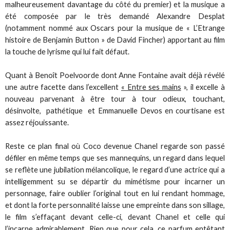
malheureusement davantage du côté du premier) et la musique a
été composée par le très demandé Alexandre Desplat
(notamment nommé aux Oscars pour la musique de « L’Etrange
histoire de Benjamin Button » de David Fincher) apportant au film
la touche de lyrisme qui lui fait défaut.
Quant à Benoît Poelvoorde dont Anne Fontaine avait déjà révélé
une autre facette dans l’excellent
« Entre ses mains
», il excelle à
nouveau parvenant à être tour à tour odieux, touchant,
désinvolte, pathétique et Emmanuelle Devos en courtisane est
assez réjouissante.
Reste ce plan final où Coco devenue Chanel regarde son passé
défiler en même temps que ses mannequins, un regard dans lequel
se reflète une jubilation mélancolique, le regard d’une actrice qui a
intelligemment su se départir du mimétisme pour incarner un
personnage, faire oublier l’original tout en lui rendant hommage,
et dont la forte personnalité laisse une empreinte dans son sillage,
le film s’effaçant devant celle-ci, devant Chanel et celle qui
l’incarne admirablement. Rien que pour cela, ce parfum entêtant