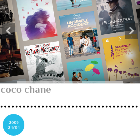
coco chane
2009
24/04