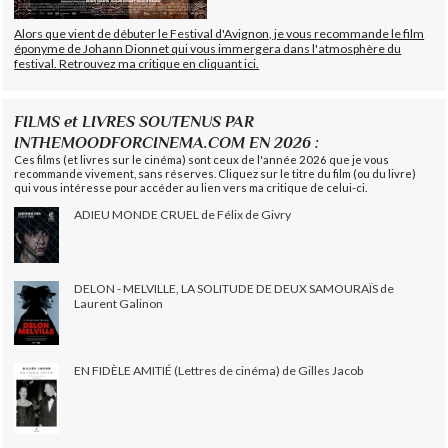
Alors que vient de débuter le Festival d'Avignon, je vous recommande le film
éponyme de Johann Dionnet qui vous immergera dans l'atmosphère du
festival. Retrouvez ma critique en cliquant ici.
FILMS et LIVRES SOUTENUS PAR
INTHEMOODFORCINEMA.COM EN 2026 :
Ces films (et livres sur le cinéma) sont ceux de l'année 2026 que je vous
recommande vivement, sans réserves. Cliquez sur le titre du film (ou du livre)
qui vous intéresse pour accéder au lien vers ma critique de celui-ci.
ADIEU MONDE CRUEL de Félix de Givry
DELON - MELVILLE, LA SOLITUDE DE DEUX SAMOURAÏS de
Laurent Galinon
EN FIDÈLE AMITIÉ (Lettres de cinéma) de Gilles Jacob