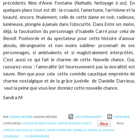
précédents films d’Anne Fontaine (
Nathalie
,
Nettoyage à sec
). En
quelques plans tout est dit : la cruauté, l’amertume, l’arrivisme et la
beauté, encore, finalement, celle de cette dame en noir, radieuse,
lumineuse, plongée à jamais dans l’obscurité. Dans
Entre ses mains
,
déjà, la fascination ‘du personnage d’Isabelle Carré pour celui de
Benoît Poelvorde et du spectateur pour cette histoire d’amour
absolu, dérangeante et non moins sublime- provenait de ses
personnages, si ambivalents et si magistralement interprétés.
C’est aussi ce qui fait le charme de cette
Nouvelle chance
. Oui,
rassurez-vous : l’amoralité (et heureusement pas la moralité) est
sauve. Rien que pour cela cette comédie caustique empreinte de
charme nostalgique et de la grâce juvénile de Danielle Darrieux,
vaut la peine que vous leur donniez cette nouvelle chance.
Sandra.M
PAR
SANDRA MÉZIÈRE
SANDRA MÉZIÈRE
LIEN PERMANENT
IMPRIMER
CATÉGORIES :
CRITIQUES DES FILMS A L'AFFICHE(2004 À 2007)
TAGS :
CINÉMA
,
NOUVELLE CHANCE
,
ANNE FONTAINE
,
DANIELLE DARIEUX
,
ARIELLE
DOMBASLE
1
COMMENTAIRE