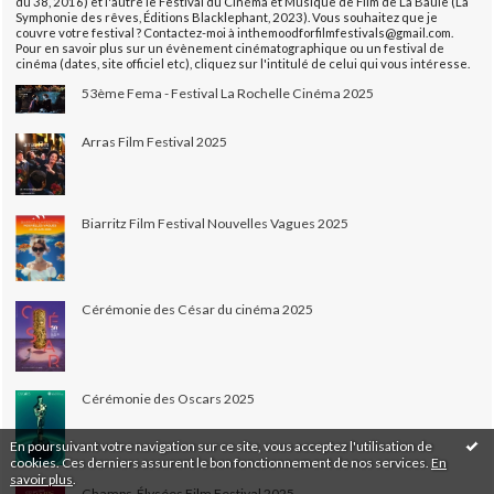
du 38, 2016) et l'autre le Festival du Cinéma et Musique de Film de La Baule (La
Symphonie des rêves, Éditions Blacklephant, 2023). Vous souhaitez que je
couvre votre festival ? Contactez-moi à inthemoodforfilmfestivals@gmail.com.
Pour en savoir plus sur un évènement cinématographique ou un festival de
cinéma (dates, site officiel etc), cliquez sur l'intitulé de celui qui vous intéresse.
53ème Fema - Festival La Rochelle Cinéma 2025
Arras Film Festival 2025
Biarritz Film Festival Nouvelles Vagues 2025
Cérémonie des César du cinéma 2025
Cérémonie des Oscars 2025
En poursuivant votre navigation sur ce site, vous acceptez l'utilisation de
cookies. Ces derniers assurent le bon fonctionnement de nos services.
En
savoir plus
.
Champs-Élysées Film Festival 2025