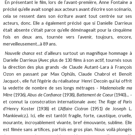
En présentant le film, lors de l’avant-première, Anne Fontaine a
précisé qu’elle avait songé aux acteurs avant d’écrire son scénario,
cela se ressent dans son écriture avant tout centrée sur ses
acteurs, donc. Elle a également précisé que si Danielle Darrieux
était absente c’était parce qu’elle déménageait pour la cinquième
fois en deux ans, tournée vers l’avenir, toujours, encore,
merveilleusement...à 89 ans.
Nouvelle chance
est d’ailleurs surtout un magnifique hommage à
Darielle Darrieux (Avec plus de 130 films à son actif, tournés sous
la direction des plus grands -de Claude Autant-Lara à François
Ozon en passant par Max Ophüls, Claude Chabrol et Benoît
Jacquot-, elle fut l'égérie du réalisateur Henri Decoin qui lui offrit
la vedette de nombre de ses longs métrages -
Mademoiselle ma
Mère
(1936),
Abus de Confiance
(1938),
Battement de Coeur
(1940)... -
et connut la consécration internationale avec
The Rage of Paris
d'Henry Koster (1938) et
L'Affaire Cicéron
(1951) de Joseph L.
Mankiewicz.). Ici, elle est tantôt fragile, forte, caustique, cruelle,
mourante, incroyablement vivante, bref émouvante, sublime. Elle
est filmée sans artifices, parfois en gros plan. Nous voilà plongés