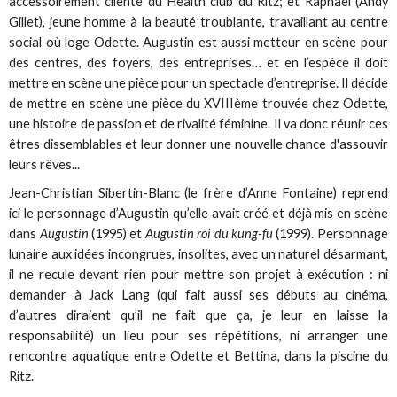
accessoirement cliente du Health club du Ritz; et Raphaël (Andy
Gillet), jeune homme à la beauté troublante, travaillant au centre
social où loge Odette. Augustin est aussi metteur en scène pour
des centres, des foyers, des entreprises… et en l’espèce il doit
mettre en scène une pièce pour un spectacle d’entreprise. Il décide
de mettre en scène une pièce du XVIIIème trouvée chez Odette,
une histoire de passion et de rivalité féminine. Il va donc réunir ces
êtres dissemblables et leur donner une nouvelle chance d'assouvir
leurs rêves...
Jean-Christian Sibertin-Blanc (le frère d’Anne Fontaine) reprend
ici le personnage d’Augustin qu’elle avait créé et déjà mis en scène
dans
Augustin
(1995) et
Augustin roi du kung-fu
(1999). Personnage
lunaire aux idées incongrues, insolites, avec un naturel désarmant,
il ne recule devant rien pour mettre son projet à exécution : ni
demander à Jack Lang (qui fait aussi ses débuts au cinéma,
d’autres diraient qu’il ne fait que ça, je leur en laisse la
responsabilité) un lieu pour ses répétitions, ni arranger une
rencontre aquatique entre Odette et Bettina, dans la piscine du
Ritz.