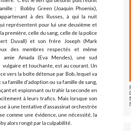
ière. C’est le lien qui désunit puis réunit
mille : Bobby Green (Joaquin Phoenix),
appartenant à des Russes, à qui la nuit
 qui représentent pour lui une deuxième et
la première, celle du sang, celle de la police
ert Duvall) et son frère Joseph (Mark
deux des membres respectés et même
ite amie Amada (Eva Mendes), une sud
, vulgaire et touchante, est au courant. Un
ice vers la boîte détenue par Bob, lequel va
: sa famille d’adoption ou sa famille de sang,
nçant et espionnant ou trahir la seconde en
citement à leurs trafics. Mais lorsque son
se à une tentative d’assassinat orchestrée
pose comme une évidence, une nécessité, la
y alors rongé par la culpabilité.