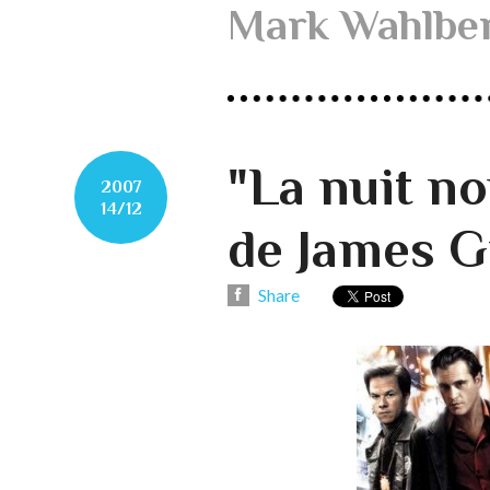
Mark Wahlbe
"La nuit n
2007
14/12
de James G
Share