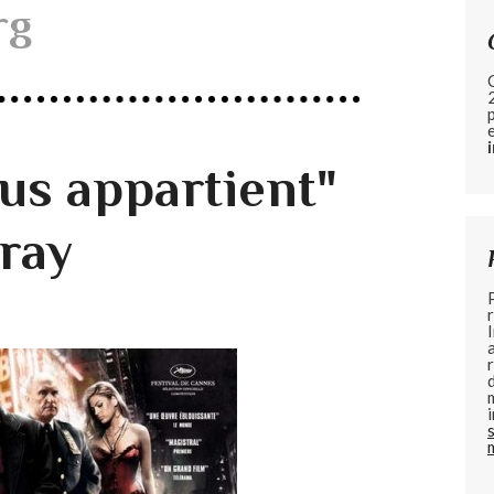
rg
ous appartient"
ray