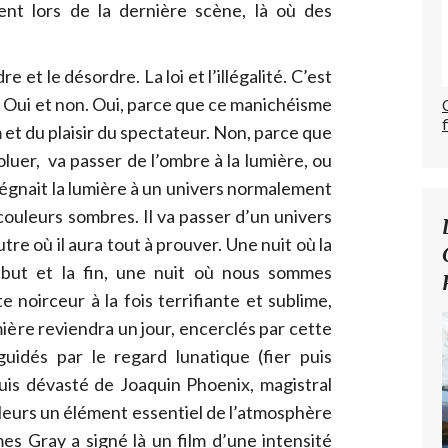
ent lors de la dernière scène, là où des
 et le désordre. La loi et l’illégalité. C’est
 Oui et non. Oui, parce que ce manichéisme
m et du plaisir du spectateur. Non, parce que
luer, va passer de l’ombre à la lumière, ou
régnait la lumière à un univers normalement
ouleurs sombres. Il va passer d’un univers
utre où il aura tout à prouver. Une nuit où la
ébut et la fin, une nuit où nous sommes
 noirceur à la fois terrifiante et sublime,
mière reviendra un jour, encerclés par cette
 guidés par le regard lunatique (fier puis
uis dévasté de Joaquin Phoenix, magistral
ailleurs un élément essentiel de l’atmosphère
es Gray a signé là un film d’une intensité