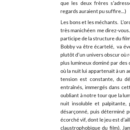
que les deux frères s’adress
regards auraient pu suffire...)
Les bons et les méchants. L’ordre
très manichéen me direz-vous.
participe de la structure du fil
Bobby va être écartelé, va évo
plutôt d’un univers obscur où 
plus lumineux dominé par des c
où la nuit lui appartenait à un a
tension est constante, du d
entraînés, immergés dans cette
oubliant à notre tour que la lu
nuit insoluble et palpitante,
désarçonné, puis déterminé p
écorché vif, dont le jeu est d’
claustrophobique du film). Jam