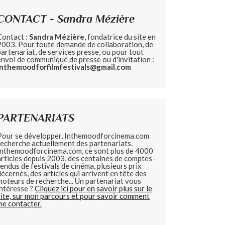
CONTACT - Sandra Mézière
Contact :
Sandra Mézière
, fondatrice du site en
2003. Pour toute demande de collaboration, de
partenariat, de services presse, ou pour tout
envoi de communiqué de presse ou d'invitation :
inthemoodforfilmfestivals@gmail.com
PARTENARIATS
Pour se développer, Inthemoodforcinema.com
recherche actuellement des partenariats.
Inthemoodforcinema.com, ce sont plus de 4000
articles depuis 2003, des centaines de comptes-
rendus de festivals de cinéma, plusieurs prix
décernés, des articles qui arrivent en tête des
moteurs de recherche... Un partenariat vous
intéresse ?
Cliquez ici pour en savoir plus sur le
site, sur mon parcours et pour savoir comment
me contacter.