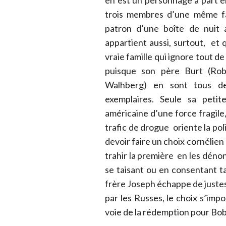
en est un personnage à part ent
trois membres d’une même fa
patron d’une boîte de nuit 
appartient aussi, surtout, et
vraie famille qui ignore tout de 
puisque son père Burt (Rob
Walhberg) en sont tous 
exemplaires. Seule sa pet
américaine d’une force fragile
trafic de drogue oriente la pol
devoir faire un choix cornélien 
trahir la première en les déno
se taisant ou en consentant ta
frère Joseph échappe de justes
par les Russes, le choix s’im
voie de la rédemption pour Bobb