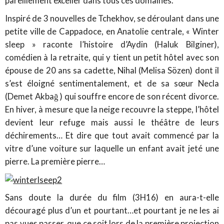
pareillement exceller dans tous ces domaines.
Inspiré de 3 nouvelles de Tchekhov, se déroulant dans une
petite ville de Cappadoce, en Anatolie centrale, « Winter
sleep » raconte l’histoire d’Aydin (Haluk Bilginer),
comédien à la retraite, qui y tient un petit hôtel avec son
épouse de 20 ans sa cadette, Nihal (Melisa Sözen) dont il
s’est éloigné sentimentalement, et de sa sœur Necla
(Demet Akbağ ) qui souffre encore de son récent divorce.
En hiver, à mesure que la neige recouvre la steppe, l’hôtel
devient leur refuge mais aussi le théâtre de leurs
déchirements… Et dire que tout avait commencé par la
vitre d’une voiture sur laquelle un enfant avait jeté une
pierre. La première pierre…
Sans doute la durée du film (3H16) en aura-t-elle
découragé plus d’un et pourtant…et pourtant je ne les ai
pas vues passer, que ce soit lors de la première projection