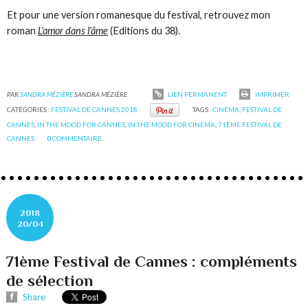
Et pour une version romanesque du festival, retrouvez mon
roman
L'amor dans l'âme
(Editions du 38).
PAR
SANDRA MÉZIÈRE
SANDRA MÉZIÈRE
LIEN PERMANENT
IMPRIMER
CATÉGORIES :
FESTIVAL DE CANNES 2018
TAGS :
CINÉMA
,
FESTIVAL DE
CANNES
,
IN THE MOOD FOR CANNES
,
IN THE MOOD FOR CINÉMA
,
71ÈME FESTIVAL DE
CANNES
0
COMMENTAIRE
2018
20/04
71ème Festival de Cannes : compléments
de sélection
Share