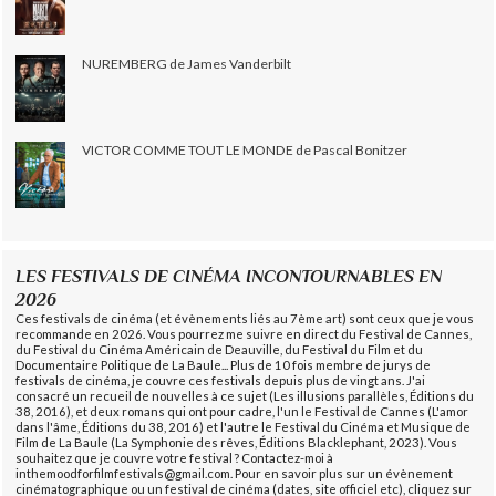
NUREMBERG de James Vanderbilt
VICTOR COMME TOUT LE MONDE de Pascal Bonitzer
LES FESTIVALS DE CINÉMA INCONTOURNABLES EN
2026
Ces festivals de cinéma (et évènements liés au 7ème art) sont ceux que je vous
recommande en 2026. Vous pourrez me suivre en direct du Festival de Cannes,
du Festival du Cinéma Américain de Deauville, du Festival du Film et du
Documentaire Politique de La Baule... Plus de 10 fois membre de jurys de
festivals de cinéma, je couvre ces festivals depuis plus de vingt ans. J'ai
consacré un recueil de nouvelles à ce sujet (Les illusions parallèles, Éditions du
38, 2016), et deux romans qui ont pour cadre, l'un le Festival de Cannes (L'amor
dans l'âme, Éditions du 38, 2016) et l'autre le Festival du Cinéma et Musique de
Film de La Baule (La Symphonie des rêves, Éditions Blacklephant, 2023). Vous
souhaitez que je couvre votre festival ? Contactez-moi à
inthemoodforfilmfestivals@gmail.com. Pour en savoir plus sur un évènement
cinématographique ou un festival de cinéma (dates, site officiel etc), cliquez sur