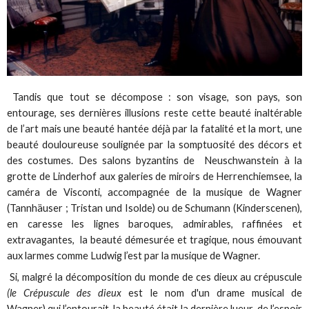
Tandis que tout se décompose : son visage, son pays, son
entourage, ses dernières illusions reste cette beauté inaltérable
de l’art mais une beauté hantée déjà par la fatalité et la mort, une
beauté douloureuse soulignée par la somptuosité des décors et
des costumes. Des salons byzantins de Neuschwanstein à la
grotte de Linderhof aux galeries de miroirs de Herrenchiemsee, la
caméra de Visconti, accompagnée de la musique de Wagner
(Tannhäuser ; Tristan und Isolde) ou de Schumann (Kinderscenen),
en caresse les lignes baroques, admirables, raffinées et
extravagantes, la beauté démesurée et tragique, nous émouvant
aux larmes comme Ludwig l’est par la musique de Wagner.
Si, malgré la décomposition du monde de ces dieux au crépuscule
(le Crépuscule des dieux
est le nom d'un drame musical de
Wagner) qui l’entourait, la beauté était la dernière lueur de l’espoir