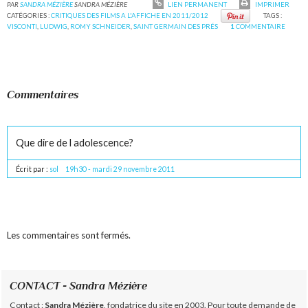
PAR
SANDRA MÉZIÈRE
SANDRA MÉZIÈRE
LIEN PERMANENT
IMPRIMER
CATÉGORIES :
CRITIQUES DES FILMS A L'AFFICHE EN 2011/2012
TAGS :
VISCONTI
,
LUDWIG
,
ROMY SCHNEIDER
,
SAINT GERMAIN DES PRÉS
1
COMMENTAIRE
Commentaires
Que dire de l adolescence?
Écrit par :
sol
19h30
-
mardi 29
novembre 2011
Les commentaires sont fermés.
CONTACT - Sandra Mézière
Contact :
Sandra Mézière
, fondatrice du site en 2003. Pour toute demande de