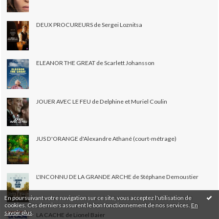
DEUX PROCUREURS de Sergei Loznitsa
ELEANOR THE GREAT de Scarlett Johansson
JOUER AVEC LE FEU de Delphine et Muriel Coulin
JUS D'ORANGE d'Alexandre Athané (court-métrage)
L'INCONNU DE LA GRANDE ARCHE de Stéphane Demoustier
En poursuivant votre navigation sur ce site, vous acceptez l'utilisation de
cookies. Ces derniers assurent le bon fonctionnement de nos services.
En
savoir plus
.
LA CACHE de Lionel Baier