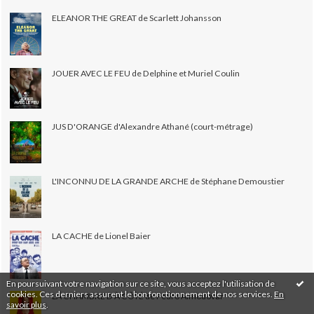
ELEANOR THE GREAT de Scarlett Johansson
JOUER AVEC LE FEU de Delphine et Muriel Coulin
JUS D'ORANGE d'Alexandre Athané (court-métrage)
L'INCONNU DE LA GRANDE ARCHE de Stéphane Demoustier
LA CACHE de Lionel Baier
En poursuivant votre navigation sur ce site, vous acceptez l'utilisation de
cookies. Ces derniers assurent le bon fonctionnement de nos services.
En
LA CHAMBRE D'À CÔTÉ de Pedro Almodovar
savoir plus
.