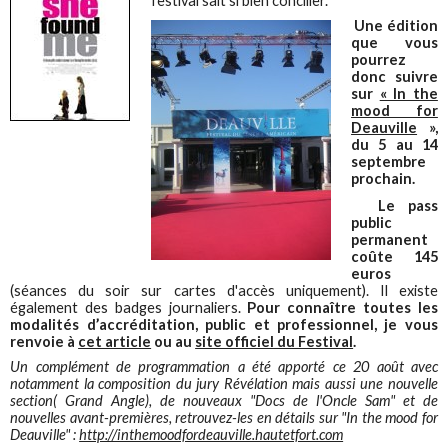
festival sait si bien concilier.
Une édition
que vous
pourrez
donc suivre
sur
« In the
mood for
Deauville
»,
du 5 au 14
septembre
prochain.
Le pass
public
permanent
coûte 145
euros
(séances du soir sur cartes d'accès uniquement). Il existe
également des badges journaliers.
Pour connaître toutes les
modalités d’accréditation, public et professionnel, je vous
renvoie à
cet article
ou au
site officiel du Festival
.
Un complément de programmation a été apporté ce 20 août avec
notamment la composition du jury Révélation mais aussi une nouvelle
section( Grand Angle), de nouveaux "Docs de l'Oncle Sam" et de
nouvelles avant-premières, retrouvez-les en détails sur "In the mood for
Deauville" :
http://inthemoodfordeauville.hautetfort.com