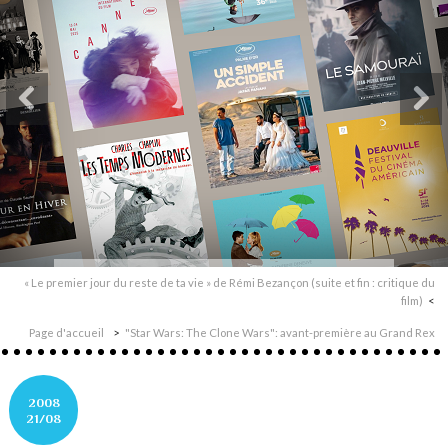
« Le premier jour du reste de ta vie » de Rémi Bezançon (suite et fin : critique du
film)
Page d'accueil
"Star Wars: The Clone Wars": avant-première au Grand Rex
2008
21/08