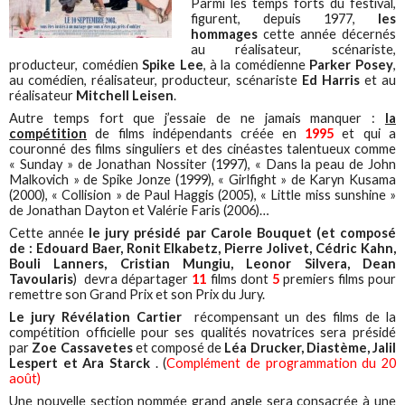
Parmi les temps forts du festival,
figurent, depuis 1977,
les
hommages
cette année décernés
au réalisateur, scénariste,
producteur, comédien
Spike Lee
, à la comédienne
Parker Posey
,
au comédien, réalisateur, producteur, scénariste
Ed Harris
et au
réalisateur
Mitchell Leisen
.
Autre temps fort que j’essaie de ne jamais manquer :
la
compétition
de films indépendants créée en
1995
et qui a
couronné des films singuliers et des cinéastes talentueux comme
« Sunday » de Jonathan Nossiter (1997), « Dans la peau de John
Malkovich » de Spike Jonze (1999), « Girlfight » de Karyn Kusama
(2000), « Collision » de Paul Haggis (2005), « Little miss sunshine »
de Jonathan Dayton et Valérie Faris (2006)…
Cette année
le jury présidé par Carole Bouquet (et composé
de : Edouard Baer, Ronit Elkabetz, Pierre Jolivet, Cédric Kahn,
Bouli Lanners, Cristian Mungiu, Leonor Silvera, Dean
Tavoularis
) devra départager
11
films dont
5
premiers films pour
remettre son Grand Prix et son Prix du Jury.
Le jury Révélation Cartier
récompensant un des films de la
compétition officielle pour ses qualités novatrices sera présidé
par
Zoe Cassavetes
et composé de
Léa Drucker, Diastème, Jalil
Lespert et Ara Starck
. (
Complément de programmation du 20
août)
Une nouvelle section nommée grand angle sera consacrée à une