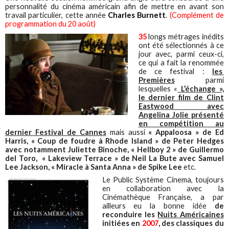
personnalité du cinéma américain afin de mettre en avant son
travail particulier, cette année
Charles Burnett
.
(Complément de
programmation du 20 août)
35
longs métrages inédits
ont été sélectionnés à ce
jour avec, parmi ceux-ci,
ce qui a fait la renommée
de ce festival :
les
Premières
parmi
lesquelles «
L’échange »,
le dernier film de Clint
Eastwood avec
Angelina Jolie présenté
en compétition au
dernier Festival de Cannes
mais aussi
« Appaloosa » de Ed
Harris, « Coup de foudre à Rhode Island » de Peter Hedges
avec notamment Juliette Binoche, « Hellboy 2 » de Guillermo
del Toro, « Lakeview Terrace » de Neil La Bute avec Samuel
Lee Jackson, « Miracle à Santa Anna » de Spike Lee
etc.
Le Public Système Cinema, toujours
en collaboration avec la
Cinémathèque Française, a par
ailleurs eu la bonne idée
de
reconduire les
Nuits Américaines
initiées en
2007
, des classiques du