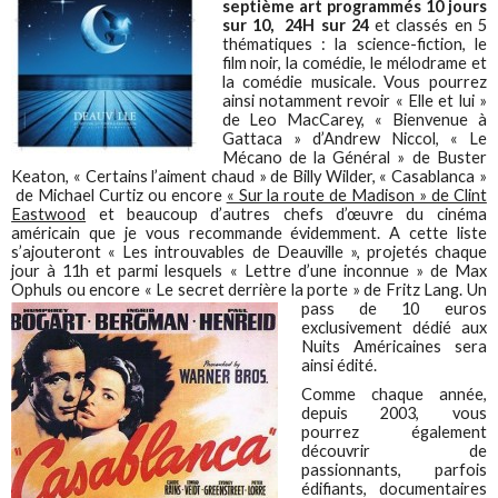
septième art programmés 10 jours
sur 10, 24H sur 24
et classés en 5
thématiques : la science-fiction, le
film noir, la comédie, le mélodrame et
la comédie musicale. Vous pourrez
ainsi notamment revoir « Elle et lui »
de Leo MacCarey, « Bienvenue à
Gattaca » d’Andrew Niccol, « Le
Mécano de la Général » de Buster
Keaton, « Certains l’aiment chaud » de Billy Wilder, « Casablanca »
de Michael Curtiz ou encore
« Sur la route de Madison » de Clint
Eastwood
et beaucoup d’autres chefs d’œuvre du cinéma
américain que je vous recommande évidemment. A cette liste
s’ajouteront « Les introuvables de Deauville », projetés chaque
jour à 11h et parmi lesquels « Lettre d’une inconnue » de Max
Ophuls ou encore « Le secret derrière la
porte » de Fritz Lang. Un
pass de 10 euros
exclusivement dédié aux
Nuits Américaines sera
ainsi édité.
Comme chaque année,
depuis 2003, vous
pourrez également
découvrir de
passionnants, parfois
édifiants, documentaires