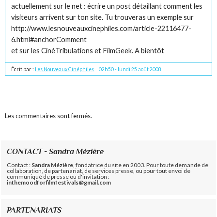
actuellement sur le net : écrire un post détaillant comment les
visiteurs arrivent sur ton site. Tu trouveras un exemple sur
http://www.lesnouveauxcinephiles.com/article-22116477-
6.html#anchorComment
et sur les CinéTribulations et FilmGeek. A bientôt
Écrit par :
Les Nouveaux Cinéphiles
02h50
-
lundi 25
août 2008
Les commentaires sont fermés.
CONTACT - Sandra Mézière
Contact :
Sandra Mézière
, fondatrice du site en 2003. Pour toute demande de
collaboration, de partenariat, de services presse, ou pour tout envoi de
communiqué de presse ou d'invitation :
inthemoodforfilmfestivals@gmail.com
PARTENARIATS