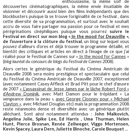
enthousiasme, la même soif de
découvertes cinématographiques, la même envie insatiable de
visionner et découvrir aussi bien des films indépendants que des
blockbusters puisque là se trouve l’originalité de ce festival , dans
cette diversité de sa programmation, et surtout avec le souhait
accru de vous faire partager ma passion pour ce festival et mes
pérégrinations cinéphiliques puisque vous pourrez
suivre le
Festival en direct sur mon blog «
In the mood for Deauville
»,
de l’ouverture à la clôture du festival
, un blog sur lequel vous
pouvez d’ailleurs d’ores et déjà trouver le programme détaillé, et
bientôt des critiques et articles en direct à l’image de ce que j’ai
réalisé pour le Festival de Cannes sur «
In the mood for Cannes
»
(
blog lauréat du concours de blogs du Festival de Cannes 2008).
Alors certes le générique du Festival du Cinéma Américain de
Deauville 2008 sera moins prestigieux et spectaculaire que celui
du Festival du Cinéma Américain de Deauville 2007, exceptionnel
(avec notamment Casey Affleck et Brad Pitt pour le chef d’œuvre
de 2007
« L’assassinat de Jesse James par le lâche Robert Ford »
d’Andrew Dominik
, avec Matt Damon pour le trépidant « La
vengeance dans la peau »,
avec George Clooney pour « Michael
Clayton »,
avec Michael Douglas etc) mais la programmation 2008
reste néanmoins dense et diversifiée avec un générique plutôt
alléchant. Sont ainsi notamment attendus :
John Malkovich,
Angelina Jolie, Spike Lee, Ed Harris , Uma Thurman, Helen
Hunt, Pierce Brosnan, Renée Zellweger, Viggo Mortensen,
Kevin Spacey, Laura Dern, Juliette Binoche, Carole Bouquet
…