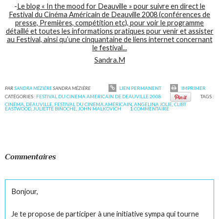
-
Le blog « In the mood for Deauville » pour suivre en direct le
Festival du Cinéma Américain de Deauville 2008 (conférences de
presse, Premières, compétition etc), pour voir le programme
détaillé et toutes les informations pratiques pour venir et assister
au Festival, ainsi qu’une cinquantaine de liens internet concernant
le festival...
Sandra.M
PAR
SANDRA MÉZIÈRE
SANDRA MÉZIÈRE
LIEN PERMANENT
IMPRIMER
CATÉGORIES :
FESTIVAL DU CINEMA AMERICAIN DE DEAUVILLE 2008
TAGS :
CINÉMA
,
DEAUVILLE
,
FESTIVAL DU CINÉMA AMÉRICAIN
,
ANGELINA JOLIE
,
CLIBT
EASTWOOD
,
JULIETTE BINOCHE
,
JOHN MALKOVICH
1
COMMENTAIRE
Commentaires
Bonjour,
Je te propose de participer à une initiative sympa qui tourne