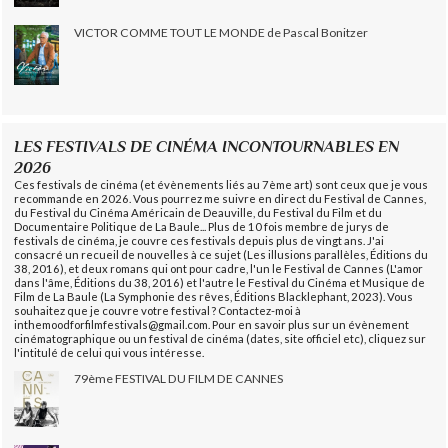
VICTOR COMME TOUT LE MONDE de Pascal Bonitzer
LES FESTIVALS DE CINÉMA INCONTOURNABLES EN
2026
Ces festivals de cinéma (et évènements liés au 7ème art) sont ceux que je vous
recommande en 2026. Vous pourrez me suivre en direct du Festival de Cannes,
du Festival du Cinéma Américain de Deauville, du Festival du Film et du
Documentaire Politique de La Baule... Plus de 10 fois membre de jurys de
festivals de cinéma, je couvre ces festivals depuis plus de vingt ans. J'ai
consacré un recueil de nouvelles à ce sujet (Les illusions parallèles, Éditions du
38, 2016), et deux romans qui ont pour cadre, l'un le Festival de Cannes (L'amor
dans l'âme, Éditions du 38, 2016) et l'autre le Festival du Cinéma et Musique de
Film de La Baule (La Symphonie des rêves, Éditions Blacklephant, 2023). Vous
souhaitez que je couvre votre festival ? Contactez-moi à
inthemoodforfilmfestivals@gmail.com. Pour en savoir plus sur un évènement
cinématographique ou un festival de cinéma (dates, site officiel etc), cliquez sur
l'intitulé de celui qui vous intéresse.
79ème FESTIVAL DU FILM DE CANNES