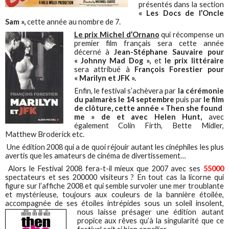
présentés dans la section
« Les Docs de l’Oncle
Sam »,
cette année au nombre de 7.
Le prix Michel d’Ornano
qui récompense un
premier film français sera cette année
décerné à
Jean-Stéphane Sauvaire pour
« Johnny Mad Dog »,
et
le prix littéraire
sera attribué à
François Forestier pour
« Marilyn et JFK ».
Enfin, le festival s’achèvera par
la cérémonie
du palmarès le 14 septembre
puis par
le film
de clôture, cette année « Then she found
me » de et avec Helen Hunt,
avec
également Colin Firth, Bette Midler,
Matthew Broderick etc.
Une édition 2008 qui a de quoi réjouir autant les cinéphiles les plus
avertis que les amateurs de cinéma de divertissement…
Alors le Festival 2008 fera-t-il mieux que 2007 avec ses
55000
spectateurs et ses 200000 visiteurs ? En tout cas la licorne qui
figure sur l’affiche 2008 et qui semble survoler une mer troublante
et mystérieuse, toujours aux couleurs de la bannière étoilée,
accompagnée de ses étoiles intrépides sous un soleil insolent,
nous laisse présager une édition
autant
propice aux rêves qu’à la singularité que ce