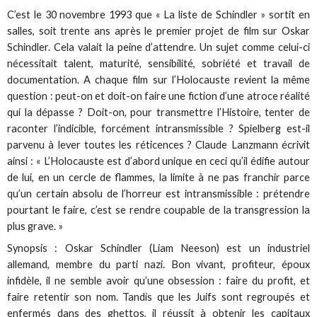
C’est le 30 novembre 1993 que « La liste de Schindler » sortit en
salles, soit trente ans après le premier projet de film sur Oskar
Schindler. Cela valait la peine d’attendre. Un sujet comme celui-ci
nécessitait talent, maturité, sensibilité, sobriété et travail de
documentation. A chaque film sur l’Holocauste revient la même
question : peut-on et doit-on faire une fiction d’une atroce réalité
qui la dépasse ? Doit-on, pour transmettre l’Histoire, tenter de
raconter l’indicible, forcément intransmissible ? Spielberg est-il
parvenu à lever toutes les réticences ? Claude Lanzmann écrivit
ainsi : « L’Holocauste est d’abord unique en ceci qu’il édifie autour
de lui, en un cercle de flammes, la limite à ne pas franchir parce
qu’un certain absolu de l’horreur est intransmissible : prétendre
pourtant le faire, c’est se rendre coupable de la transgression la
plus grave. »
Synopsis : Oskar Schindler (Liam Neeson) est un industriel
allemand, membre du parti nazi. Bon vivant, profiteur, époux
infidèle, il ne semble avoir qu’une obsession : faire du profit, et
faire retentir son nom. Tandis que les Juifs sont regroupés et
enfermés dans des ghettos, il réussit à obtenir les capitaux