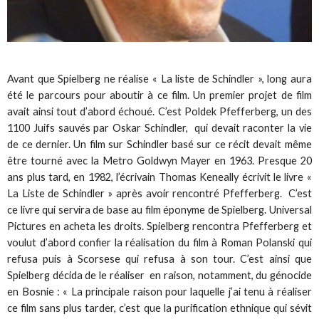
Avant que Spielberg ne réalise « La liste de Schindler », long aura
été le parcours pour aboutir à ce film. Un premier projet de film
avait ainsi tout d’abord échoué. C’est Poldek Pfefferberg, un des
1100 Juifs sauvés par Oskar Schindler, qui devait raconter la vie
de ce dernier. Un film sur Schindler basé sur ce récit devait même
être tourné avec la Metro Goldwyn Mayer en 1963. Presque 20
ans plus tard, en 1982, l’écrivain Thomas Keneally écrivit le livre «
La Liste de Schindler » après avoir rencontré Pfefferberg. C’est
ce livre qui servira de base au film éponyme de Spielberg. Universal
Pictures en acheta les droits. Spielberg rencontra Pfefferberg et
voulut d’abord confier la réalisation du film à Roman Polanski qui
refusa puis à Scorsese qui refusa à son tour. C’est ainsi que
Spielberg décida de le réaliser en raison, notamment, du génocide
en Bosnie : « La principale raison pour laquelle j’ai tenu à réaliser
ce film sans plus tarder, c’est que la purification ethnique qui sévit