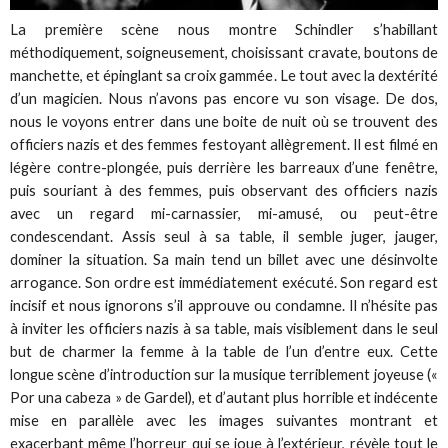
La première scène nous montre Schindler s’habillant
méthodiquement, soigneusement, choisissant cravate, boutons de
manchette, et épinglant sa croix gammée. Le tout avec la dextérité
d’un magicien. Nous n’avons pas encore vu son visage. De dos,
nous le voyons entrer dans une boite de nuit où se trouvent des
officiers nazis et des femmes festoyant allègrement. Il est filmé en
légère contre-plongée, puis derrière les barreaux d’une fenêtre,
puis souriant à des femmes, puis observant des officiers nazis
avec un regard mi-carnassier, mi-amusé, ou peut-être
condescendant. Assis seul à sa table, il semble juger, jauger,
dominer la situation. Sa main tend un billet avec une désinvolte
arrogance. Son ordre est immédiatement exécuté. Son regard est
incisif et nous ignorons s’il approuve ou condamne. Il n’hésite pas
à inviter les officiers nazis à sa table, mais visiblement dans le seul
but de charmer la femme à la table de l’un d’entre eux. Cette
longue scène d’introduction sur la musique terriblement joyeuse («
Por una cabeza » de Gardel), et d’autant plus horrible et indécente
mise en parallèle avec les images suivantes montrant et
exacerbant même l’horreur qui se joue à l’extérieur, révèle tout le