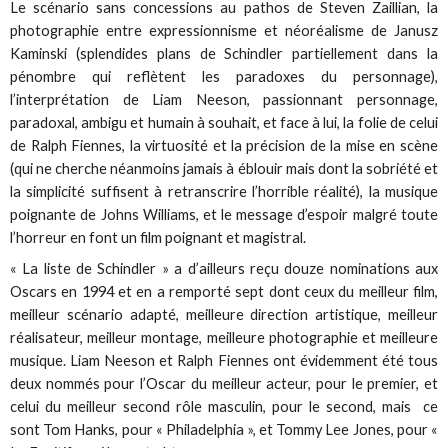
Le scénario sans concessions au pathos de Steven Zaillian, la
photographie entre expressionnisme et néoréalisme de Janusz
Kaminski (splendides plans de Schindler partiellement dans la
pénombre qui reflètent les paradoxes du personnage),
l’interprétation de Liam Neeson, passionnant personnage,
paradoxal, ambigu et humain à souhait, et face à lui, la folie de celui
de Ralph Fiennes, la virtuosité et la précision de la mise en scène
(qui ne cherche néanmoins jamais à éblouir mais dont la sobriété et
la simplicité suffisent à retranscrire l’horrible réalité), la musique
poignante de Johns Williams, et le message d’espoir malgré toute
l’horreur en font un film poignant et magistral.
« La liste de Schindler » a d’ailleurs reçu douze nominations aux
Oscars en 1994 et en a remporté sept dont ceux du meilleur film,
meilleur scénario adapté, meilleure direction artistique, meilleur
réalisateur, meilleur montage, meilleure photographie et meilleure
musique. Liam Neeson et Ralph Fiennes ont évidemment été tous
deux nommés pour l’Oscar du meilleur acteur, pour le premier, et
celui du meilleur second rôle masculin, pour le second, mais ce
sont Tom Hanks, pour « Philadelphia », et Tommy Lee Jones, pour «