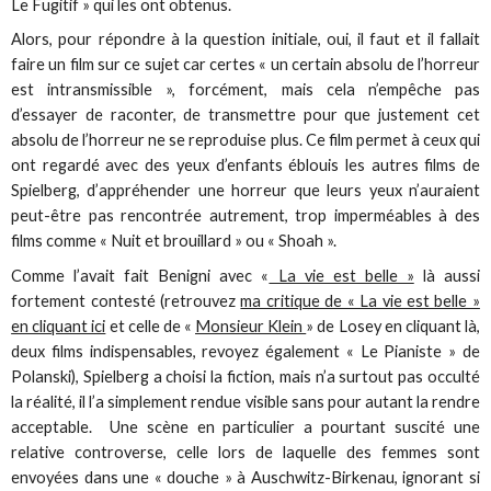
Le Fugitif » qui les ont obtenus.
Alors, pour répondre à la question initiale, oui, il faut et il fallait
faire un film sur ce sujet car certes « un certain absolu de l’horreur
est intransmissible », forcément, mais cela n’empêche pas
d’essayer de raconter, de transmettre pour que justement cet
absolu de l’horreur ne se reproduise plus. Ce film permet à ceux qui
ont regardé avec des yeux d’enfants éblouis les autres films de
Spielberg, d’appréhender une horreur que leurs yeux n’auraient
peut-être pas rencontrée autrement, trop imperméables à des
films comme « Nuit et brouillard » ou « Shoah ».
Comme l’avait fait Benigni avec «
La vie est belle »
là aussi
fortement contesté (retrouvez
ma critique de « La vie est belle »
en cliquant ici
et celle de «
Monsieur Klein
» de Losey en cliquant là,
deux films indispensables, revoyez également « Le Pianiste » de
Polanski), Spielberg a choisi la fiction, mais n’a surtout pas occulté
la réalité, il l’a simplement rendue visible sans pour autant la rendre
acceptable. Une scène en particulier a pourtant suscité une
relative controverse, celle lors de laquelle des femmes sont
envoyées dans une « douche » à Auschwitz-Birkenau, ignorant si