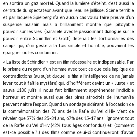
en sortira un gaz mortel. Quand la lumière s’éteint, c’est aussi la
certitude du spectateur avant que l’eau ne jaillisse. Scène terrible
et par laquelle Spielberg n’a en aucun cas voulu faire preuve d’un
suspense malsain mais a brillamment montré quel pitoyable
pouvoir sur les vies (parallèle avec le passionnant dialogue sur le
pouvoir entre Schindler et Göth) détenait les tortionnaires des
camps qui, d’un geste à la fois simple et horrible, pouvaient les
épargner ou les condamner.
« La liste de Schindler » est un film nécessaire et indispensable. Par
le prisme du regard d’un homme avec tout ce que cela implique de
contradictions (au sujet duquel le film a l’intelligence de ne jamais
lever tout à fait le mystère) qui, d’indifférent devint un « Juste » et
sauva 1100 juifs, il nous fait brillamment appréhender l’indicible
horreur et montre aussi que des pires atrocités de l’humanité
peuvent naitre l’espoir. Quand un sondage sidérant, à l’occasion de
la commémoration des 70 ans de la Rafle du Vel d’Hiv, vient de
révéler que 57% des 25-34 ans, 67% des 15-17 ans, ignorent tout
de la Rafle du Vel d’Hiv (42% tous âges confondus) et (comment
est-ce possible ?!) des films comme celui-ci continueront d’avoir