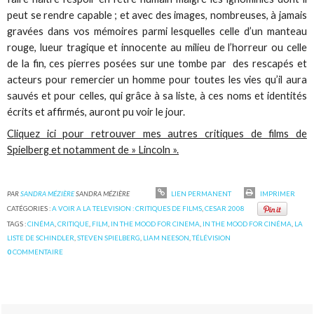
peut se rendre capable ; et avec des images, nombreuses, à jamais
gravées dans vos mémoires parmi lesquelles celle d’un manteau
rouge, lueur tragique et innocente au milieu de l’horreur ou celle
de la fin, ces pierres posées sur une tombe par des rescapés et
acteurs pour remercier un homme pour toutes les vies qu’il aura
sauvés et pour celles, qui grâce à sa liste, à ces noms et identités
écrits et affirmés, auront pu voir le jour.
Cliquez ici pour retrouver mes autres critiques de films de
Spielberg et notamment de » Lincoln ».
PAR
SANDRA MÉZIÈRE
SANDRA MÉZIÈRE
LIEN PERMANENT
IMPRIMER
CATÉGORIES :
A VOIR A LA TELEVISION : CRITIQUES DE FILMS
,
CESAR 2008
TAGS :
CINÉMA
,
CRITIQUE
,
FILM
,
IN THE MOOD FOR CINEMA
,
IN THE MOOD FOR CINÉMA
,
LA
LISTE DE SCHINDLER
,
STEVEN SPIELBERG
,
LIAM NEESON
,
TÉLÉVISION
0
COMMENTAIRE