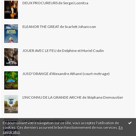
DEUX PROCUREURS de Sergei Loznitsa
ELEANOR THE GREAT de Scarlett Johansson
JOUER AVEC LE FEU de Delphine et Muriel Coulin
JUS D'ORANGE d'Alexandre Athané (court-métrage)
L'INCONNU DE LA GRANDE ARCHE de Stéphane Demoustier
LA CACHE de Lionel Baier
En poursuivant votre navigation sur ce site, vous acceptez l'utilisation de
cookies. Ces derniers assurent le bon fonctionnement de nos services.
En
savoir plus
.