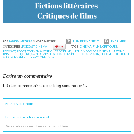
PAR
SANDRA MÉZIÈRE
SANDRA MÉZIÈRE
LIEN PERMANENT
IMPRIMER
CATÉGORIES :
PODCAST CINEMA
TAGS :
CINÉMA
,
FILMS
,
CRITIQUES
,
PODCAST
,
PODCAST CINÉMA
,
CRITIQUES DE FILMS
,
IN THE MOOD FOR CINEMA
,
LA ZONE
D'INTÉRÊT
,
BOLÉRO
,
SUPER PAPA
,
LES ROIS DE LA PISTE
,
HORS-SAISON
,
LE COMTE DE MONTE-
CRISTO
,
LA BÊTE
0
COMMENTAIRE
Écrire un commentaire
NB : Les commentaires de ce blog sont modérés.
Votre adresse email ne sera pas publiée