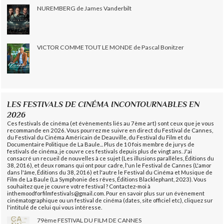
NUREMBERG de James Vanderbilt
VICTOR COMME TOUT LE MONDE de Pascal Bonitzer
LES FESTIVALS DE CINÉMA INCONTOURNABLES EN
2026
Ces festivals de cinéma (et évènements liés au 7ème art) sont ceux que je vous
recommande en 2026. Vous pourrez me suivre en direct du Festival de Cannes,
du Festival du Cinéma Américain de Deauville, du Festival du Film et du
Documentaire Politique de La Baule... Plus de 10 fois membre de jurys de
festivals de cinéma, je couvre ces festivals depuis plus de vingt ans. J'ai
consacré un recueil de nouvelles à ce sujet (Les illusions parallèles, Éditions du
38, 2016), et deux romans qui ont pour cadre, l'un le Festival de Cannes (L'amor
dans l'âme, Éditions du 38, 2016) et l'autre le Festival du Cinéma et Musique de
Film de La Baule (La Symphonie des rêves, Éditions Blacklephant, 2023). Vous
souhaitez que je couvre votre festival ? Contactez-moi à
inthemoodforfilmfestivals@gmail.com. Pour en savoir plus sur un évènement
cinématographique ou un festival de cinéma (dates, site officiel etc), cliquez sur
l'intitulé de celui qui vous intéresse.
79ème FESTIVAL DU FILM DE CANNES