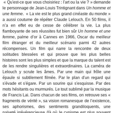
« Qu'est-ce que vous choisiriez : l'art ou la vie ? » demande
le personnage de Jean-Louis Trintignant dans
Un homme et
une femme
. « La vie est le plus grand cinéaste du monde »
a aussi coutume de répéter Claude Lelouch. En 50 films, il
n’a en effet eu de cesse de célébrer la vie. La plus
flamboyante de ses réussites fut bien sûr
Un homme et une
femme
, palme d’or à Cannes en 1966, Oscar du meilleur
film étranger et du meilleur scénario parmi 42 autres
récompenses. Un film qui narre la rencontre de deux
solitudes blessées et qui prouve que les plus belles
histoires sont les plus simples et que la marque du talent est
de les rendre singulières et extraordinaires. La caméra de
Lelouch y scrute les âmes. Par une main qui frôle une
épaule si subtilement filmée. Par le plan d'un regard qui
s'évade et s'égare. Par un sourire qui s'esquisse. Par des
mots hésitants ou murmurés. Le tout sublimé par la musique
de Francis Lai. Dans chacun de ses films, on retrouve ses «
fragments de vérité », sa vision romanesque de l’existence,
ses aphorismes, des sentiments grandiloquents, une
naïveté irrévérencieuse (là où le cynisme est plus souvent