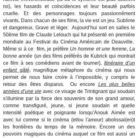
roi), les hasards et coïncidences et leur beauté parfois
cruelle. Et des personnages toujours passionnément
vivants. Dans chacun de ses films, la vie est un jeu. Sublime
et dangereux. Grave et léger. Aujourd’hui sort en salles le
50ème film de Claude Lelouch qui fut présenté en première
mondiale au Festival du Cinéma Américain de Deauville.
Même si à ce film, je préfère
Un homme et une femme
,
La
bonne année
(un des films préférés de Kubrick qui montrait
ce film à ses comédiens avant de tourner),
Itinéraire d’un
enfant gâté
, magnifique métaphore du cinéma qui nous
permet de nous faire croire à l’impossible, y compris le
retour des êtres disparus. Ou encore
Les plus belles
années d’une vie
avec ce visage de Trintignant qui soudain
s'illumine par la force des souvenirs de son grand amour,
comme transfiguré, jeune, si jeune soudain et quelle
intensité poétique et poignante lorsqu’Anouk Aimée est
avec lui comme si le cinéma (et/ou l'amour) abolissai(en)t
les frontières du temps de la mémoire. Encore un des
pouvoirs magiques du cinéma auquel ce film est aussi un