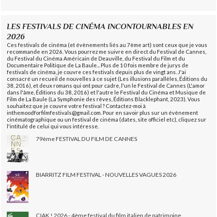
LES FESTIVALS DE CINÉMA INCONTOURNABLES EN
2026
Ces festivals de cinéma (et évènements liés au 7ème art) sont ceux que je vous
recommande en 2026. Vous pourrez me suivre en direct du Festival de Cannes,
du Festival du Cinéma Américain de Deauville, du Festival du Film et du
Documentaire Politique de La Baule... Plus de 10 fois membre de jurys de
festivals de cinéma, je couvre ces festivals depuis plus de vingt ans. J'ai
consacré un recueil de nouvelles à ce sujet (Les illusions parallèles, Éditions du
38, 2016), et deux romans qui ont pour cadre, l'un le Festival de Cannes (L'amor
dans l'âme, Éditions du 38, 2016) et l'autre le Festival du Cinéma et Musique de
Film de La Baule (La Symphonie des rêves, Éditions Blacklephant, 2023). Vous
souhaitez que je couvre votre festival ? Contactez-moi à
inthemoodforfilmfestivals@gmail.com. Pour en savoir plus sur un évènement
cinématographique ou un festival de cinéma (dates, site officiel etc), cliquez sur
l'intitulé de celui qui vous intéresse.
79ème FESTIVAL DU FILM DE CANNES
BIARRITZ FILM FESTIVAL - NOUVELLES VAGUES 2026
CIAK ! 2026 - 4ème festival du film italien de patrimoine