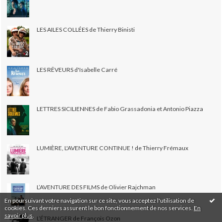
LES AILES COLLÉES de Thierry Binisti
LES RÊVEURS d'Isabelle Carré
LETTRES SICILIENNES de Fabio Grassadonia et Antonio Piazza
LUMIÈRE, L'AVENTURE CONTINUE ! de Thierry Frémaux
L’AVENTURE DES FILMS de Olivier Rajchman
En poursuivant votre navigation sur ce site, vous acceptez l'utilisation de
cookies. Ces derniers assurent le bon fonctionnement de nos services.
En
savoir plus
.
L’ÉTRANGER de François Ozon