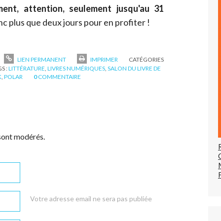
ent, attention, seulement jusqu'au 31
nc plus que deux jours pour en profiter !
LIEN PERMANENT
IMPRIMER
CATÉGORIES
S :
LITTÉRATURE
,
LIVRES NUMÉRIQUES
,
SALON DU LIVRE DE
K
,
POLAR
0
COMMENTAIRE
sont modérés.
Votre adresse email ne sera pas publiée