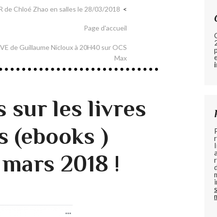
R de Chloé Zhao en salles le 28/03/2018
Page d'accueil
VE de Guillaume Nicloux à 20H40 sur OCS
Max
sur les livres
 (ebooks )
 mars 2018 !