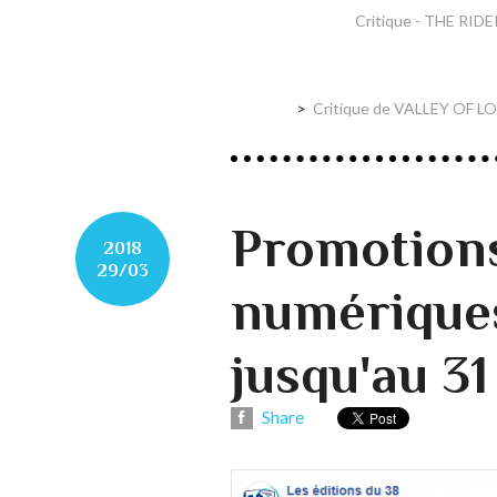
Critique - THE RIDE
Critique de VALLEY OF LO
Promotions 
2018
29/03
numériques
jusqu'au 31
Share