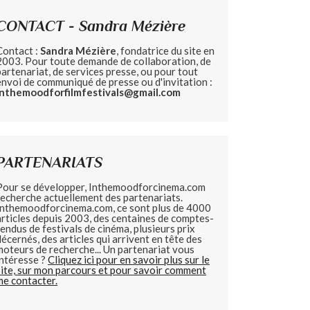
CONTACT - Sandra Mézière
Contact :
Sandra Mézière
, fondatrice du site en
2003. Pour toute demande de collaboration, de
partenariat, de services presse, ou pour tout
envoi de communiqué de presse ou d'invitation :
inthemoodforfilmfestivals@gmail.com
PARTENARIATS
Pour se développer, Inthemoodforcinema.com
recherche actuellement des partenariats.
Inthemoodforcinema.com, ce sont plus de 4000
articles depuis 2003, des centaines de comptes-
rendus de festivals de cinéma, plusieurs prix
décernés, des articles qui arrivent en tête des
moteurs de recherche... Un partenariat vous
intéresse ?
Cliquez ici pour en savoir plus sur le
site, sur mon parcours et pour savoir comment
me contacter.