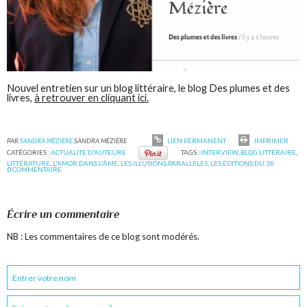
Nouvel entretien sur un blog littéraire, le blog
Des plumes et des
livres
,
à retrouver en cliquant ici.
PAR
SANDRA MÉZIÈRE
SANDRA MÉZIÈRE
LIEN PERMANENT
IMPRIMER
CATÉGORIES :
ACTUALITE D'AUTEURE
TAGS :
INTERVIEW
,
BLOG LITTÉRAIRE
,
LITTÉRATURE
,
L'AMOR DANS L'ÂME
,
LES ILLUSIONS PARALLÈLES
,
LES ÉDITIONS DU 38
0
COMMENTAIRE
Écrire un commentaire
NB : Les commentaires de ce blog sont modérés.