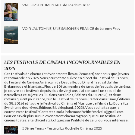
VALEUR SENTIMENTALE de Joachim Trier
VOIR L'AUTOMNE, UNE SAISON EN FRANCE de Jeremy Frey
LES FESTIVALS DE CINÉMA INCONTOURNABLES EN
2025
Ces festivals de cinéma (et évènements liés au 7ème art) sont ceux que je vous
recommande en 2025. Vous pourrez me suivre en direct du Festival de Cannes,
du Festival du Cinéma Américain de Deauville, du Dinard Festival du Film
Britannique et Irlandais... Plus de 10 fois membre de jurys de festivals de cinéma,
je couvre ces festivals depuis plus de vingt ans. J'ai consacré un recueil de
nouvelles à ce sujet (Les illusions parallèles, Éditions du 38, 2016), et deux
romans qui ont pour cadre, l'un le Festival de Cannes (L'amor dans l'âme, Éditions
du 38, 2016) et l'autre le Festival du Cinéma et Musique de Film de La Baule (La
Symphonie des rêves, Éditions Blacklephant, 2023). Vous souhaitez que je
couvre votre festival ? Contactez-moi à inthemoodforfilmfestivals@gmail.com.
Pour en savoir plus sur un évènement cinématographique ou un festival de
cinéma (dates, site officiel etc), cliquez sur l'intitulé de celui qui vous intéresse.
53ème Fema - Festival La Rochelle Cinéma 2025