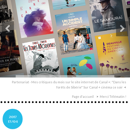
Partenariat - Mes critiques du mois sur le site internet de Canal +: "Dans les
forêts de Sibérie" Sur Canal + cinéma ce soir
Page d'accueil
Merci Télématin !
2017
17/04