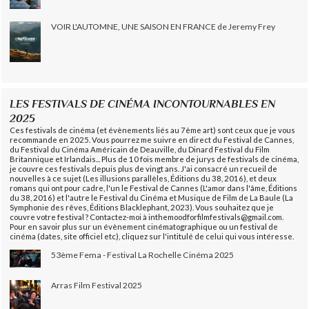
VOIR L'AUTOMNE, UNE SAISON EN FRANCE de Jeremy Frey
LES FESTIVALS DE CINÉMA INCONTOURNABLES EN
2025
Ces festivals de cinéma (et évènements liés au 7ème art) sont ceux que je vous
recommande en 2025. Vous pourrez me suivre en direct du Festival de Cannes,
du Festival du Cinéma Américain de Deauville, du Dinard Festival du Film
Britannique et Irlandais... Plus de 10 fois membre de jurys de festivals de cinéma,
je couvre ces festivals depuis plus de vingt ans. J'ai consacré un recueil de
nouvelles à ce sujet (Les illusions parallèles, Éditions du 38, 2016), et deux
romans qui ont pour cadre, l'un le Festival de Cannes (L'amor dans l'âme, Éditions
du 38, 2016) et l'autre le Festival du Cinéma et Musique de Film de La Baule (La
Symphonie des rêves, Éditions Blacklephant, 2023). Vous souhaitez que je
couvre votre festival ? Contactez-moi à inthemoodforfilmfestivals@gmail.com.
Pour en savoir plus sur un évènement cinématographique ou un festival de
cinéma (dates, site officiel etc), cliquez sur l'intitulé de celui qui vous intéresse.
53ème Fema - Festival La Rochelle Cinéma 2025
Arras Film Festival 2025