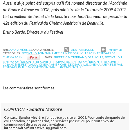
Aussi n’ai-je point été surpris qu’il fût nommé directeur de l’Académie
de France à Rome en 2008, puis ministre de la Culture de 2009 à 2012.
Cet orpailleur de l’art et de la beauté nous fera l’honneur de présider la
42e édition du Festival du Cinéma Américain de Deauville.
Bruno Barde, Directeur du Festival
PAR
SANDRA MÉZIÈRE
SANDRA MÉZIÈRE
LIEN PERMANENT
IMPRIMER
CATÉGORIES :
FESTIVAL DU CINEMA AMERICAIN DE DEAUVILLE 2016
,
FESTIVALS DE
CINEMA 2016
TAGS :
FRÉDÉRIC MITTERRAND
,
DEAUVILLE
,
FESTIVAL DU
CINÉMA AMÉRICAIN DE DEAUVILLE
,
FESTIVAL DU CINÉMA AMÉRICAIN DE DEAUVILLE
2016
,
42ÈME FESTIVAL DU CINÉMA AMÉRICAIN DE DEAUVILLE
,
CINÉMA
,
JURY
,
FESTIVAL
,
FESTIVALS
,
IN THE MOOD FOR CINEMA
0
COMMENTAIRE
Les commentaires sont fermés.
CONTACT - Sandra Mézière
Contact :
Sandra Mézière
, fondatrice du site en 2003. Pour toute demande de
collaboration, de partenariat, de services presse, ou pour tout envoi de
communiqué de presse ou d'invitation :
inthemoodforfilmfestivals@gmail.com