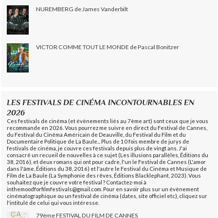
NUREMBERG de James Vanderbilt
VICTOR COMME TOUT LE MONDE de Pascal Bonitzer
LES FESTIVALS DE CINÉMA INCONTOURNABLES EN
2026
Ces festivals de cinéma (et évènements liés au 7ème art) sont ceux que je vous
recommande en 2026. Vous pourrez me suivre en direct du Festival de Cannes,
du Festival du Cinéma Américain de Deauville, du Festival du Film et du
Documentaire Politique de La Baule... Plus de 10 fois membre de jurys de
festivals de cinéma, je couvre ces festivals depuis plus de vingt ans. J'ai
consacré un recueil de nouvelles à ce sujet (Les illusions parallèles, Éditions du
38, 2016), et deux romans qui ont pour cadre, l'un le Festival de Cannes (L'amor
dans l'âme, Éditions du 38, 2016) et l'autre le Festival du Cinéma et Musique de
Film de La Baule (La Symphonie des rêves, Éditions Blacklephant, 2023). Vous
souhaitez que je couvre votre festival ? Contactez-moi à
inthemoodforfilmfestivals@gmail.com. Pour en savoir plus sur un évènement
cinématographique ou un festival de cinéma (dates, site officiel etc), cliquez sur
l'intitulé de celui qui vous intéresse.
79ème FESTIVAL DU FILM DE CANNES