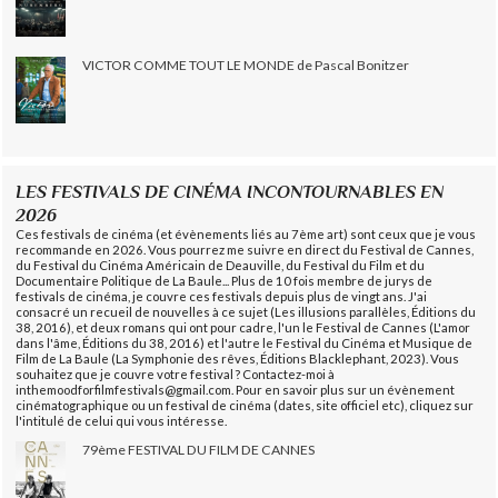
VICTOR COMME TOUT LE MONDE de Pascal Bonitzer
LES FESTIVALS DE CINÉMA INCONTOURNABLES EN
2026
Ces festivals de cinéma (et évènements liés au 7ème art) sont ceux que je vous
recommande en 2026. Vous pourrez me suivre en direct du Festival de Cannes,
du Festival du Cinéma Américain de Deauville, du Festival du Film et du
Documentaire Politique de La Baule... Plus de 10 fois membre de jurys de
festivals de cinéma, je couvre ces festivals depuis plus de vingt ans. J'ai
consacré un recueil de nouvelles à ce sujet (Les illusions parallèles, Éditions du
38, 2016), et deux romans qui ont pour cadre, l'un le Festival de Cannes (L'amor
dans l'âme, Éditions du 38, 2016) et l'autre le Festival du Cinéma et Musique de
Film de La Baule (La Symphonie des rêves, Éditions Blacklephant, 2023). Vous
souhaitez que je couvre votre festival ? Contactez-moi à
inthemoodforfilmfestivals@gmail.com. Pour en savoir plus sur un évènement
cinématographique ou un festival de cinéma (dates, site officiel etc), cliquez sur
l'intitulé de celui qui vous intéresse.
79ème FESTIVAL DU FILM DE CANNES