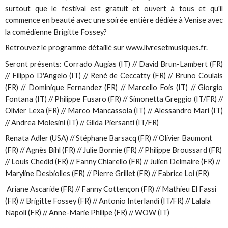
surtout que le festival est gratuit et ouvert à tous et qu'il
commence en beauté avec une soirée entière dédiée à Venise avec
la comédienne Brigitte Fossey?
Retrouvez le programme détaillé sur www.livresetmusiques.fr.
Seront présents: Corrado Augias (IT) // David Brun-Lambert (FR)
// Filippo D'Angelo (IT) // René de Ceccatty (FR) // Bruno Coulais
(FR) // Dominique Fernandez (FR) // Marcello Fois (IT) // Giorgio
Fontana (IT) // Philippe Fusaro (FR) // Simonetta Greggio (IT/FR) //
Olivier Lexa (FR) // Marco Mancassola (IT) // Alessandro Mari (IT)
// Andrea Molesini (IT) // Gilda Piersanti (IT/FR)
Renata Adler (USA) // Stéphane Barsacq (FR) // Olivier Baumont
(FR) // Agnès Bihl (FR) // Julie Bonnie (FR) // Philippe Broussard (FR)
// Louis Chedid (FR) // Fanny Chiarello (FR) // Julien Delmaire (FR) //
Maryline Desbiolles (FR) // Pierre Grillet (FR) // Fabrice Loi (FR)
Ariane Ascaride (FR) // Fanny Cottençon (FR) // Mathieu El Fassi
(FR) // Brigitte Fossey (FR) // Antonio Interlandi (IT/FR) // Lalala
Napoli (FR) // Anne-Marie Philipe (FR) // WOW (IT)