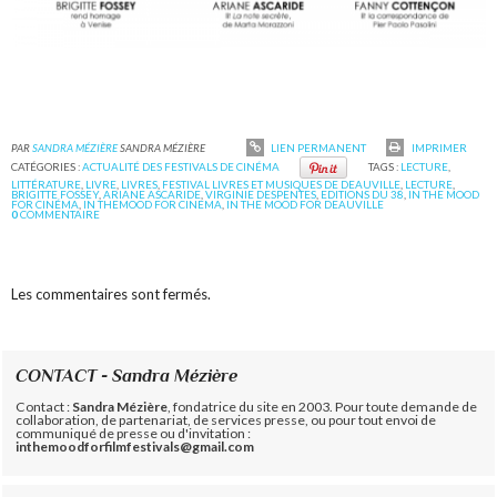
PAR
SANDRA MÉZIÈRE
SANDRA MÉZIÈRE
LIEN PERMANENT
IMPRIMER
CATÉGORIES :
ACTUALITÉ DES FESTIVALS DE CINÉMA
TAGS :
LECTURE
,
LITTÉRATURE
,
LIVRE
,
LIVRES
,
FESTIVAL LIVRES ET MUSIQUES DE DEAUVILLE
,
LECTURE
,
BRIGITTE FOSSEY
,
ARIANE ASCARIDE
,
VIRGINIE DESPENTES
,
EDITIONS DU 38
,
IN THE MOOD
FOR CINÉMA
,
IN THEMOOD FOR CINEMA
,
IN THE MOOD FOR DEAUVILLE
0
COMMENTAIRE
Les commentaires sont fermés.
CONTACT - Sandra Mézière
Contact :
Sandra Mézière
, fondatrice du site en 2003. Pour toute demande de
collaboration, de partenariat, de services presse, ou pour tout envoi de
communiqué de presse ou d'invitation :
inthemoodforfilmfestivals@gmail.com