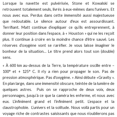
Lorsque la navette est pulvérisée, Stone et Kowalski se
retrouvent totalement seuls, livrés à eux-mêmes dans l'univers. Et
nous avec eux. Perdus dans cette immensité aussi majestueuse
que redoutable. Le silence autour d'eux est assourdissant.
Terrifiant. Matt continue d’expliquer ce qu’ils entreprennent, à
donner leur position dans l’espace, à « Houston » qui ne les reçoit
plus. Il continue à croire en la moindre chance d'être sauvé. Les
réserves d’oxygène vont se raréfier. Je vous laisse imaginer le
bonheur de la situation… Le titre prend alors tout son (double)
sens.
« À 600 km au-dessus de la Terre, la température oscille entre –
100° et + 125° C. Il n'y a rien pour propager le son. Pas de
pression atmosphérique. Pas d'oxygène. » Ainsi débute «Gravity ».
En plan large, dans une immensité obscure, teintée de la lumière de
quelques astres. Puis on se rapproche de deux voix, deux
personnages, jusqu’à ce que la caméra les enferme, et nous avec
eux. L’infiniment grand et l’infiniment petit. L’espace et la
claustrophobie. L’univers et la solitude. Nous voilà partis pour un
voyage riche de contrastes saisissants que nous n’oublierons pas