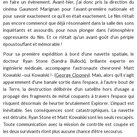
en faire un évènement. Avant-hier, j’ai donc pris la direction du
cinéma Gaumont Marignan pour l’avant-première nationale et
pour savoir exactement ce qu’il en était exactement. Le film n’était
pas encore commencé que déjà résonnaient dans la salle des sons
inquiétants et assourdis, pour nous plonger dans l’atmosphère
oppressante du film. Et ce n’était qu’un avant-goût d’un périple
époustouflant et mémorable !
Pour sa première expédition à bord d'une navette spatiale, le
docteur Ryan Stone (Sandra Bullock), brillante experte en
ingénierie médicale, accompagne l'astronaute chevronné Matt
Kowalski –oui Kowalski !- (
George Clooney
). Mais, alors qu'il s'agit
apparemment d'une banale sortie dans l'espace, à l'autre bout de
la Terre, la destruction délibérée d'un satellite hors d'usage a
propagé des fragments de métal coupants à travers l'espace qui
risquent désormais de heurter brutalement Explorer. L'impact est
inévitable. Ses conséquences sont catastrophiques. La navette
est détruite. Ryan Stone et Matt Kowalski sont les seuls rescapés.
Toute communication avec la mission de contrôle est coupée et
les deux survivants n'ont plus aucune chance d'être secourus.