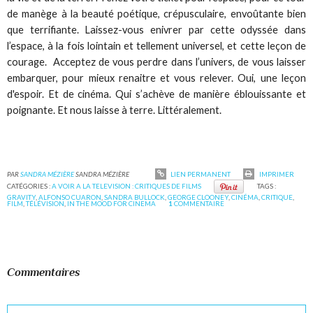
de manège à la beauté poétique, crépusculaire, envoûtante bien
que terrifiante. Laissez-vous enivrer par cette odyssée dans
l’espace, à la fois lointain et tellement universel, et cette leçon de
courage. Acceptez de vous perdre dans l’univers, de vous laisser
embarquer, pour mieux renaitre et vous relever. Oui, une leçon
d'espoir. Et de cinéma. Qui s’achève de manière éblouissante et
poignante. Et nous laisse à terre. Littéralement.
PAR
SANDRA MÉZIÈRE
SANDRA MÉZIÈRE
LIEN PERMANENT
IMPRIMER
CATÉGORIES :
A VOIR A LA TELEVISION : CRITIQUES DE FILMS
TAGS :
GRAVITY
,
ALFONSO CUARON
,
SANDRA BULLOCK
,
GEORGE CLOONEY
,
CINÉMA
,
CRITIQUE
,
FILM
,
TÉLÉVISION
,
IN THE MOOD FOR CINEMA
1
COMMENTAIRE
Commentaires