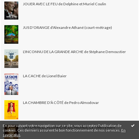
JOUER AVEC LE FEU de Delphine et Muriel Coulin
JUS D'ORANGE d'Alexandre Athané (court-métrage)
L'INCONNU DE LA GRANDE ARCHE de Stéphane Demoustier
LA CACHE de Lionel Baier
LA CHAMBRE D'À CÔTÉ de Pedro Almodovar
En poursuivant votre navigation sur ce site, vous acceptez l'utilisation de
LA FEMME LA PLUS RICHE DU MONDE de Thierry Klifa
cookies. Ces derniers assurent le bon fonctionnement de nos services.
En
savoir plus
.