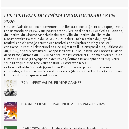
LES FESTIVALS DE CINÉMA INCONTOURNABLES EN
2026
Ces festivals de cinéma (et évènements liés au 7ème art) sont ceux que je vous
recommande en 2026. Vous pourrez me suivre en direct du Festival de Cannes,
du Festival du Cinéma Américain de Deauville, du Festival du Film et du
Documentaire Politique de La Baule... Plus de 10 fois membre de jurys de
festivals de cinéma, je couvre ces festivals depuis plus de vingt ans. J'ai
consacré un recueil de nouvelles à ce sujet (Les illusions parallèles, Éditions du
38, 2016), et deux romans qui ont pour cadre, l'un le Festival de Cannes (L'amor
dans l'âme, Éditions du 38, 2016) et l'autre le Festival du Cinéma et Musique de
Film de La Baule (La Symphonie des rêves, Éditions Blacklephant, 2023). Vous
souhaitez que je couvre votre festival ? Contactez-moi à
inthemoodforfilmfestivals@gmail.com. Pour en savoir plus sur un évènement
cinématographique ou un festival de cinéma (dates, site officiel etc), cliquez sur
l'intitulé de celui qui vous intéresse.
79ème FESTIVAL DU FILM DE CANNES
BIARRITZ FILM FESTIVAL - NOUVELLES VAGUES 2026
CIAK ! 2026 - 4ème festival du film italien de patrimoine