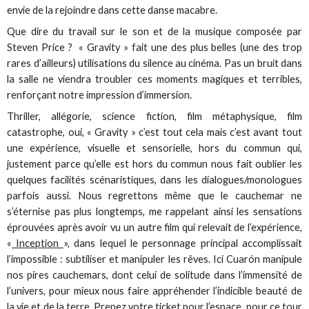
envie de la rejoindre dans cette danse macabre.
Que dire du travail sur le son et de la musique composée par
Steven Price ? « Gravity » fait une des plus belles (une des trop
rares d’ailleurs) utilisations du silence au cinéma. Pas un bruit dans
la salle ne viendra troubler ces moments magiques et terribles,
renforçant notre impression d’immersion.
Thriller, allégorie, science fiction, film métaphysique, film
catastrophe, oui, « Gravity » c’est tout cela mais c’est avant tout
une expérience, visuelle et sensorielle, hors du commun qui,
justement parce qu’elle est hors du commun nous fait oublier les
quelques facilités scénaristiques, dans les dialogues/monologues
parfois aussi. Nous regrettons même que le cauchemar ne
s’éternise pas plus longtemps, me rappelant ainsi les sensations
éprouvées après avoir vu un autre film qui relevait de l’expérience,
«
Inception
», dans lequel le personnage principal accomplissait
l’impossible : subtiliser et manipuler les rêves. Ici Cuarón manipule
nos pires cauchemars, dont celui de solitude dans l’immensité de
l’univers, pour mieux nous faire appréhender l’indicible beauté de
la vie et de la terre. Prenez votre ticket pour l’espace, pour ce tour