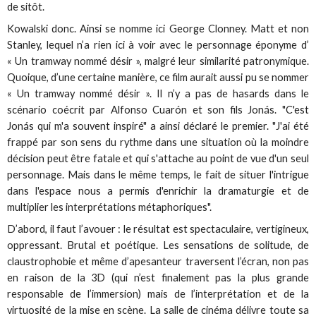
de sitôt.
Kowalski donc. Ainsi se nomme ici George Clonney. Matt et non
Stanley, lequel n’a rien ici à voir avec le personnage éponyme d’
« Un tramway nommé désir », malgré leur similarité patronymique.
Quoique, d’une certaine manière, ce film aurait aussi pu se nommer
« Un tramway nommé désir ». Il n’y a pas de hasards dans le
scénario coécrit par Alfonso Cuarón et son fils Jonás. "C'est
Jonás qui m'a souvent inspiré" a ainsi déclaré le premier. "J'ai été
frappé par son sens du rythme dans une situation où la moindre
décision peut être fatale et qui s'attache au point de vue d'un seul
personnage. Mais dans le même temps, le fait de situer l'intrigue
dans l'espace nous a permis d'enrichir la dramaturgie et de
multiplier les interprétations métaphoriques".
D’abord, il faut l’avouer : le résultat est spectaculaire, vertigineux,
oppressant. Brutal et poétique. Les sensations de solitude, de
claustrophobie et même d’apesanteur traversent l’écran, non pas
en raison de la 3D (qui n’est finalement pas la plus grande
responsable de l’immersion) mais de l’interprétation et de la
virtuosité de la mise en scène. La salle de cinéma délivre toute sa