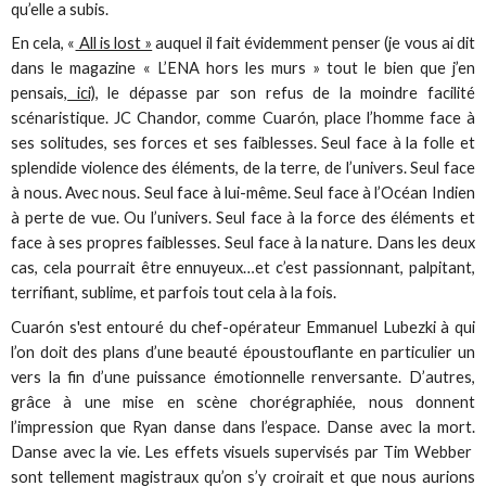
qu’elle a subis.
En cela, «
All is lost »
auquel il fait évidemment penser (je vous ai dit
dans le magazine « L’ENA hors les murs » tout le bien que j’en
pensais,
ici),
le dépasse par son refus de la moindre facilité
scénaristique. JC Chandor, comme Cuarón, place l’homme face à
ses solitudes, ses forces et ses faiblesses. Seul face à la folle et
splendide violence des éléments, de la terre, de l’univers. Seul face
à nous. Avec nous. Seul face à lui-même. Seul face à l’Océan Indien
à perte de vue. Ou l’univers. Seul face à la force des éléments et
face à ses propres faiblesses. Seul face à la nature. Dans les deux
cas, cela pourrait être ennuyeux…et c’est passionnant, palpitant,
terrifiant, sublime, et parfois tout cela à la fois.
Cuarón s'est entouré du chef-opérateur Emmanuel Lubezki à qui
l’on doit des plans d’une beauté époustouflante en particulier un
vers la fin d’une puissance émotionnelle renversante. D’autres,
grâce à une mise en scène chorégraphiée, nous donnent
l’impression que Ryan danse dans l’espace. Danse avec la mort.
Danse avec la vie. Les effets visuels supervisés par Tim Webber
sont tellement magistraux qu’on s’y croirait et que nous aurions