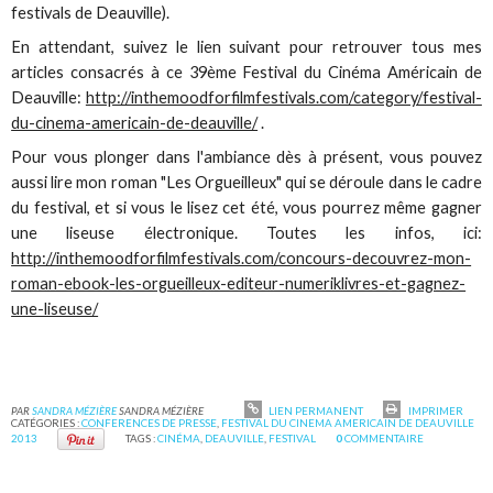
festivals de Deauville).
En attendant, suivez le lien suivant pour retrouver tous mes
articles consacrés à ce 39ème Festival du Cinéma Américain de
Deauville:
http://inthemoodforfilmfestivals.com/category/festival-
du-cinema-americain-de-deauville/
.
Pour vous plonger dans l'ambiance dès à présent, vous pouvez
aussi lire mon roman "Les Orgueilleux" qui se déroule dans le cadre
du festival, et si vous le lisez cet été, vous pourrez même gagner
une liseuse électronique. Toutes les infos, ici:
http://inthemoodforfilmfestivals.com/concours-decouvrez-mon-
roman-ebook-les-orgueilleux-editeur-numeriklivres-et-gagnez-
une-liseuse/
PAR
SANDRA MÉZIÈRE
SANDRA MÉZIÈRE
LIEN PERMANENT
IMPRIMER
CATÉGORIES :
CONFERENCES DE PRESSE
,
FESTIVAL DU CINEMA AMERICAIN DE DEAUVILLE
2013
TAGS :
CINÉMA
,
DEAUVILLE
,
FESTIVAL
0
COMMENTAIRE