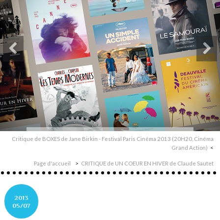
Critique de BOXES de Jane Birkin - Festival Paris Cinéma 2013 (20H20, Cinéma
Grand Action)
Page d'accueil
CRITIQUE de UN COEUR EN HIVER de Claude Sautet
2013
05/07