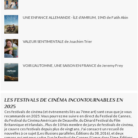
UNE ENFANCE ALLEMANDE - ÎLE d'AMRUM, 1945 de Fatih Akin
VALEUR SENTIMENTALE de Joachim Trier
VOIR L'AUTOMNE, UNE SAISON EN FRANCE de Jeremy Frey
LES FESTIVALS DE CINÉMA INCONTOURNABLES EN
2025
Ces festivals de cinéma (et évènements liés au 7ème art) sont ceux que je vous
recommande en 2025. Vous pourrez me suivre en direct du Festival de Cannes,
du Festival du Cinéma Américain de Deauville, du Dinard Festival du Film
Britannique et Irlandais... Plus de 10 fois membre de jurys de festivals de cinéma,
je couvre ces festivals depuis plus de vingt ans. J'ai consacré un recueil de
nouvelles à ce sujet (Les illusions parallèles, Éditions du 38, 2016), et deux
romans qui ont pour cadre, l'un le Festival de Cannes (L'amor dans l'âme, Éditions