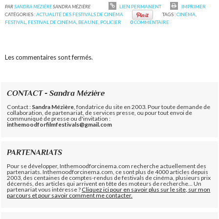
PAR
SANDRA MÉZIÈRE
SANDRA MÉZIÈRE
LIEN PERMANENT
IMPRIMER
CATÉGORIES :
ACTUALITÉ DES FESTIVALS DE CINÉMA
TAGS :
CINÉMA
,
FESTIVAL
,
FESTIVAL DE CINÉMA
,
BEAUNE
,
POLICIER
0
COMMENTAIRE
Les commentaires sont fermés.
CONTACT - Sandra Mézière
Contact :
Sandra Mézière
, fondatrice du site en 2003. Pour toute demande de
collaboration, de partenariat, de services presse, ou pour tout envoi de
communiqué de presse ou d'invitation :
inthemoodforfilmfestivals@gmail.com
PARTENARIATS
Pour se développer, Inthemoodforcinema.com recherche actuellement des
partenariats. Inthemoodforcinema.com, ce sont plus de 4000 articles depuis
2003, des centaines de comptes-rendus de festivals de cinéma, plusieurs prix
décernés, des articles qui arrivent en tête des moteurs de recherche... Un
partenariat vous intéresse ?
Cliquez ici pour en savoir plus sur le site, sur mon
parcours et pour savoir comment me contacter.