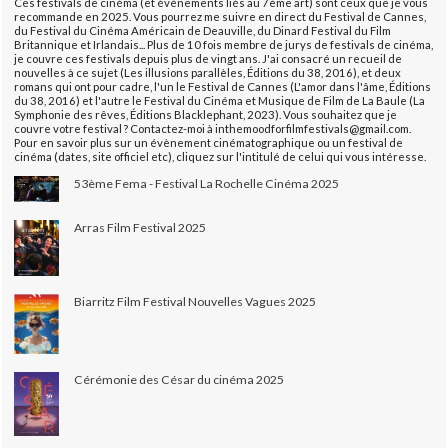
Ces festivals de cinéma (et évènements liés au 7ème art) sont ceux que je vous
recommande en 2025. Vous pourrez me suivre en direct du Festival de Cannes,
du Festival du Cinéma Américain de Deauville, du Dinard Festival du Film
Britannique et Irlandais... Plus de 10 fois membre de jurys de festivals de cinéma,
je couvre ces festivals depuis plus de vingt ans. J'ai consacré un recueil de
nouvelles à ce sujet (Les illusions parallèles, Éditions du 38, 2016), et deux
romans qui ont pour cadre, l'un le Festival de Cannes (L'amor dans l'âme, Éditions
du 38, 2016) et l'autre le Festival du Cinéma et Musique de Film de La Baule (La
Symphonie des rêves, Éditions Blacklephant, 2023). Vous souhaitez que je
couvre votre festival ? Contactez-moi à inthemoodforfilmfestivals@gmail.com.
Pour en savoir plus sur un évènement cinématographique ou un festival de
cinéma (dates, site officiel etc), cliquez sur l'intitulé de celui qui vous intéresse.
53ème Fema - Festival La Rochelle Cinéma 2025
Arras Film Festival 2025
Biarritz Film Festival Nouvelles Vagues 2025
Cérémonie des César du cinéma 2025