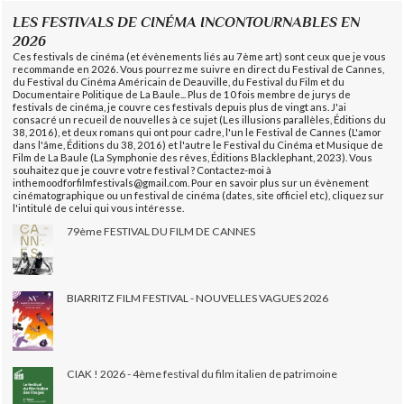
LES FESTIVALS DE CINÉMA INCONTOURNABLES EN
2026
Ces festivals de cinéma (et évènements liés au 7ème art) sont ceux que je vous
recommande en 2026. Vous pourrez me suivre en direct du Festival de Cannes,
du Festival du Cinéma Américain de Deauville, du Festival du Film et du
Documentaire Politique de La Baule... Plus de 10 fois membre de jurys de
festivals de cinéma, je couvre ces festivals depuis plus de vingt ans. J'ai
consacré un recueil de nouvelles à ce sujet (Les illusions parallèles, Éditions du
38, 2016), et deux romans qui ont pour cadre, l'un le Festival de Cannes (L'amor
dans l'âme, Éditions du 38, 2016) et l'autre le Festival du Cinéma et Musique de
Film de La Baule (La Symphonie des rêves, Éditions Blacklephant, 2023). Vous
souhaitez que je couvre votre festival ? Contactez-moi à
inthemoodforfilmfestivals@gmail.com. Pour en savoir plus sur un évènement
cinématographique ou un festival de cinéma (dates, site officiel etc), cliquez sur
l'intitulé de celui qui vous intéresse.
79ème FESTIVAL DU FILM DE CANNES
BIARRITZ FILM FESTIVAL - NOUVELLES VAGUES 2026
CIAK ! 2026 - 4ème festival du film italien de patrimoine