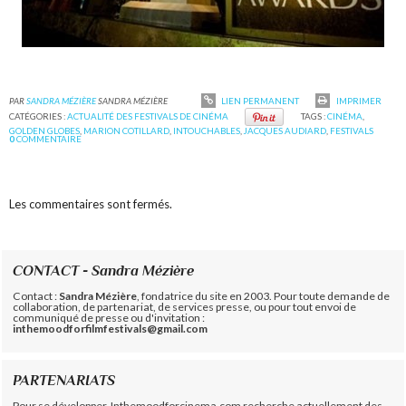
PAR
SANDRA MÉZIÈRE
SANDRA MÉZIÈRE
LIEN PERMANENT
IMPRIMER
CATÉGORIES :
ACTUALITÉ DES FESTIVALS DE CINÉMA
TAGS :
CINÉMA
,
GOLDEN GLOBES
,
MARION COTILLARD
,
INTOUCHABLES
,
JACQUES AUDIARD
,
FESTIVALS
0
COMMENTAIRE
Les commentaires sont fermés.
CONTACT - Sandra Mézière
Contact :
Sandra Mézière
, fondatrice du site en 2003. Pour toute demande de
collaboration, de partenariat, de services presse, ou pour tout envoi de
communiqué de presse ou d'invitation :
inthemoodforfilmfestivals@gmail.com
PARTENARIATS
Pour se développer, Inthemoodforcinema.com recherche actuellement des