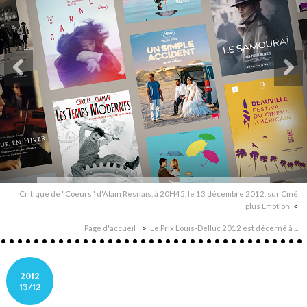
Critique de "Coeurs" d'Alain Resnais, à 20H45, le 13 décembre 2012, sur Ciné
plus Emotion
Page d'accueil
Le Prix Louis-Delluc 2012 est décerné à ...
2012
13/12