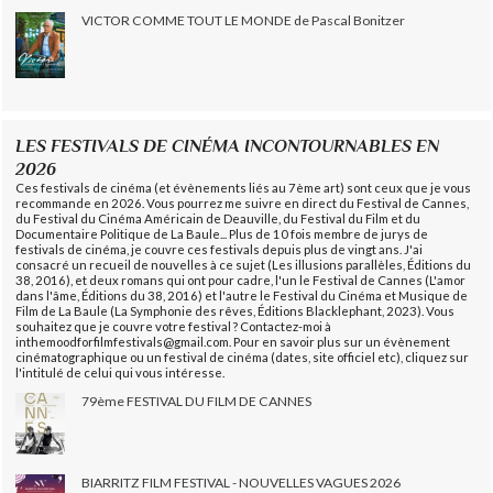
VICTOR COMME TOUT LE MONDE de Pascal Bonitzer
LES FESTIVALS DE CINÉMA INCONTOURNABLES EN
2026
Ces festivals de cinéma (et évènements liés au 7ème art) sont ceux que je vous
recommande en 2026. Vous pourrez me suivre en direct du Festival de Cannes,
du Festival du Cinéma Américain de Deauville, du Festival du Film et du
Documentaire Politique de La Baule... Plus de 10 fois membre de jurys de
festivals de cinéma, je couvre ces festivals depuis plus de vingt ans. J'ai
consacré un recueil de nouvelles à ce sujet (Les illusions parallèles, Éditions du
38, 2016), et deux romans qui ont pour cadre, l'un le Festival de Cannes (L'amor
dans l'âme, Éditions du 38, 2016) et l'autre le Festival du Cinéma et Musique de
Film de La Baule (La Symphonie des rêves, Éditions Blacklephant, 2023). Vous
souhaitez que je couvre votre festival ? Contactez-moi à
inthemoodforfilmfestivals@gmail.com. Pour en savoir plus sur un évènement
cinématographique ou un festival de cinéma (dates, site officiel etc), cliquez sur
l'intitulé de celui qui vous intéresse.
79ème FESTIVAL DU FILM DE CANNES
BIARRITZ FILM FESTIVAL - NOUVELLES VAGUES 2026