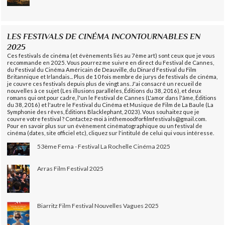
LES FESTIVALS DE CINÉMA INCONTOURNABLES EN
2025
Ces festivals de cinéma (et évènements liés au 7ème art) sont ceux que je vous
recommande en 2025. Vous pourrez me suivre en direct du Festival de Cannes,
du Festival du Cinéma Américain de Deauville, du Dinard Festival du Film
Britannique et Irlandais... Plus de 10 fois membre de jurys de festivals de cinéma,
je couvre ces festivals depuis plus de vingt ans. J'ai consacré un recueil de
nouvelles à ce sujet (Les illusions parallèles, Éditions du 38, 2016), et deux
romans qui ont pour cadre, l'un le Festival de Cannes (L'amor dans l'âme, Éditions
du 38, 2016) et l'autre le Festival du Cinéma et Musique de Film de La Baule (La
Symphonie des rêves, Éditions Blacklephant, 2023). Vous souhaitez que je
couvre votre festival ? Contactez-moi à inthemoodforfilmfestivals@gmail.com.
Pour en savoir plus sur un évènement cinématographique ou un festival de
cinéma (dates, site officiel etc), cliquez sur l'intitulé de celui qui vous intéresse.
53ème Fema - Festival La Rochelle Cinéma 2025
Arras Film Festival 2025
Biarritz Film Festival Nouvelles Vagues 2025