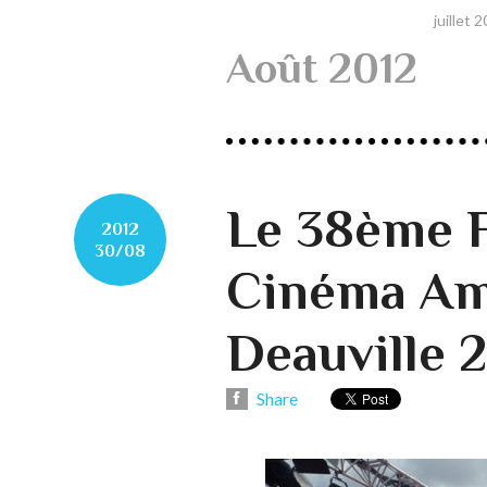
juillet 
Août 2012
Le 38ème F
2012
30/08
Cinéma Am
Deauville 2
Share