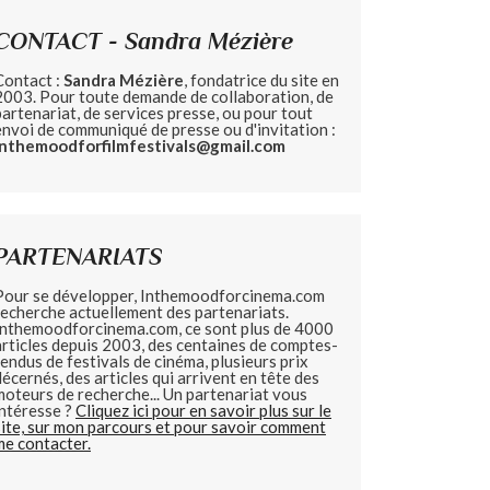
CONTACT - Sandra Mézière
Contact :
Sandra Mézière
, fondatrice du site en
2003. Pour toute demande de collaboration, de
partenariat, de services presse, ou pour tout
envoi de communiqué de presse ou d'invitation :
inthemoodforfilmfestivals@gmail.com
PARTENARIATS
Pour se développer, Inthemoodforcinema.com
recherche actuellement des partenariats.
Inthemoodforcinema.com, ce sont plus de 4000
articles depuis 2003, des centaines de comptes-
rendus de festivals de cinéma, plusieurs prix
décernés, des articles qui arrivent en tête des
moteurs de recherche... Un partenariat vous
intéresse ?
Cliquez ici pour en savoir plus sur le
site, sur mon parcours et pour savoir comment
me contacter.