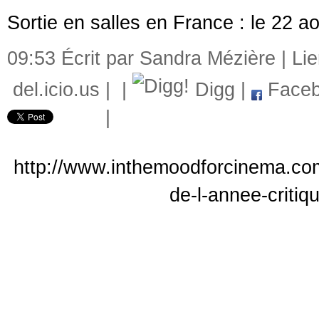
Sortie en salles en France : le 22 a
09:53 Écrit par Sandra Mézière |
Li
del.icio.us
|
|
Digg
|
Faceb
|
http://www.inthemoodforcinema.com/
de-l-annee-critiq