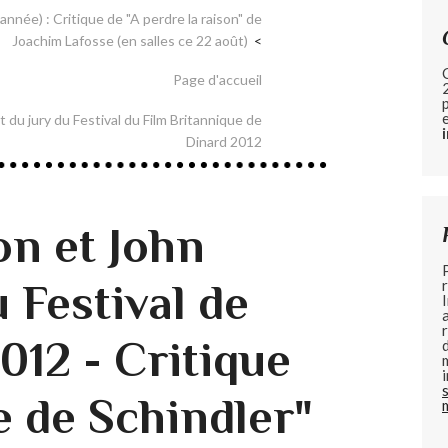
l'année) : Critique de "A perdre la raison" de
Joachim Lafosse (en salles ce 22 août)
Page d'accueil
t du jury du Festival du Film Britannique de
Dinard 2012
n et John
 Festival de
012 - Critique
e de Schindler"