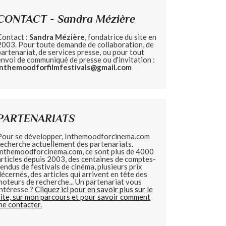
CONTACT - Sandra Mézière
Contact :
Sandra Mézière
, fondatrice du site en
2003. Pour toute demande de collaboration, de
partenariat, de services presse, ou pour tout
envoi de communiqué de presse ou d'invitation :
inthemoodforfilmfestivals@gmail.com
PARTENARIATS
Pour se développer, Inthemoodforcinema.com
recherche actuellement des partenariats.
Inthemoodforcinema.com, ce sont plus de 4000
articles depuis 2003, des centaines de comptes-
rendus de festivals de cinéma, plusieurs prix
décernés, des articles qui arrivent en tête des
moteurs de recherche... Un partenariat vous
intéresse ?
Cliquez ici pour en savoir plus sur le
site, sur mon parcours et pour savoir comment
me contacter.