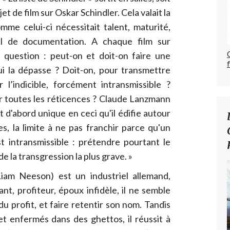
et de film sur Oskar Schindler. Cela valait la
mme celui-ci nécessitait talent, maturité,
vail de documentation. A chaque film sur
 question : peut-on et doit-on faire une
qui la dépasse ? Doit-on, pour transmettre
r l’indicible, forcément intransmissible ?
er toutes les réticences ? Claude Lanzmann
st d'abord unique en ceci qu'il édifie autour
s, la limite à ne pas franchir parce qu'un
st intransmissible : prétendre pourtant le
de la transgression la plus grave. »
Liam Neeson) est un industriel allemand,
nt, profiteur, époux infidèle, il ne semble
du profit, et faire retentir son nom. Tandis
et enfermés dans des ghettos, il réussit à