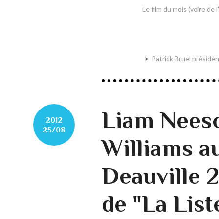
Le film du mois (voire de 
Patrick Bruel présiden
Liam Neeso
2012
25/08
Williams au
Deauville 2
de "La List