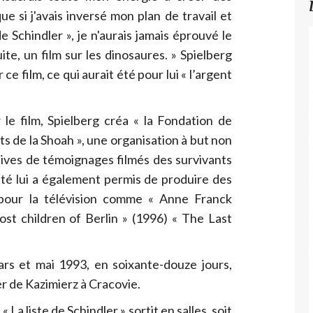
e si j'avais inversé mon plan de travail et
 Schindler », je n'aurais jamais éprouvé le
ite, un film sur les dinosaures. » Spielberg
e film, ce qui aurait été pour lui « l’argent
le film, Spielberg créa « la Fondation de
nts de la Shoah », une organisation à but non
hives de témoignages filmés des survivants
lté lui a également permis de produire des
pour la télévision comme « Anne Franck
st children of Berlin » (1996) « The Last
ars et mai 1993, en soixante-douze jours,
r de Kazimierz à Cracovie.
La liste de Schindler » sortit en salles, soit