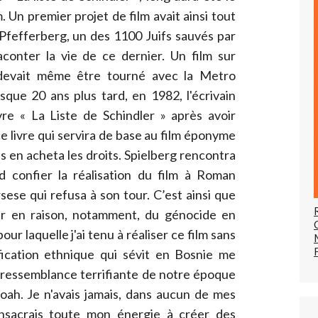
. Un premier projet de film avait ainsi tout
Pfefferberg, un des 1100 Juifs sauvés par
aconter la vie de ce dernier. Un film sur
 devait même être tourné avec la Metro
ue 20 ans plus tard, en 1982, l'écrivain
vre « La Liste de Schindler » après avoir
e livre qui servira de base au film éponyme
s en acheta les droits. Spielberg rencontra
d confier la réalisation du film à Roman
sese qui refusa à son tour. C’est ainsi que
ser en raison, notamment, du génocide en
our laquelle j'ai tenu à réaliser ce film sans
ification ethnique qui sévit en Bosnie me
a ressemblance terrifiante de notre époque
hoah. Je n'avais jamais, dans aucun de mes
 consacrais toute mon énergie à créer des