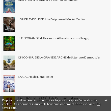
JOUER AVEC LE FEU de Delphine et Muriel Coulin
JUS D'ORANGE d'Alexandre Athané (court-métrage)
L'INCONNU DE LA GRANDE ARCHE de Stéphane Demoustier
LA CACHE de Lionel Baier
LA CHAMBRE D'À CÔTÉ de Pedro Almodovar
En poursuivant votre navigation sur ce site, vous acceptez l'utilisation de
cookies. Ces derniers assurent le bon fonctionnement de nos services.
En
savoir plus
.