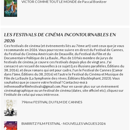
VICTOR COMME TOUT LE MONDE de Pascal Bonitzer
LES FESTIVALS DE CINÉMA INCONTOURNABLES EN
2026
Ces festivals de cinéma (et évènements liés au 7ème art) sont ceux que je vous
recommande en 2026. Vous pourrez me suivre en direct du Festival de Cannes,
du Festival du Cinéma Américain de Deauville, du Festival du Film et du
Documentaire Politique de La Baule... Plus de 10 fois membre de jurys de
festivals de cinéma, je couvre ces festivals depuis plus de vingt ans. J'ai
consacré un recueil de nouvelles à ce sujet (Les illusions parallèles, Éditions du
38, 2016), et deux romans qui ont pour cadre, l'un le Festival de Cannes (L'amor
dans l'âme, Éditions du 38, 2016) et l'autre le Festival du Cinéma et Musique de
Film de La Baule (La Symphonie des rêves, Éditions Blacklephant, 2023). Vous
souhaitez que je couvre votre festival ? Contactez-moi à
inthemoodforfilmfestivals@gmail.com. Pour en savoir plus sur un évènement
cinématographique ou un festival de cinéma (dates, site officiel etc), cliquez sur
l'intitulé de celui qui vous intéresse.
79ème FESTIVAL DU FILM DE CANNES
BIARRITZ FILM FESTIVAL - NOUVELLES VAGUES 2026