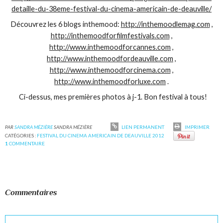
detaille-du-38eme-festival-du-cinema-americain-de-deauville/
Découvrez les 6 blogs inthemood:
http://inthemoodlemag.com
,
http://inthemoodforfilmfestivals.com
,
http://www.inthemoodforcannes.com
,
http://www.inthemoodfordeauville.com
,
http://www.inthemoodforcinema.com
,
http://www.inthemoodforluxe.com
.
Ci-dessus, mes premières photos à j-1. Bon festival à tous!
PAR
SANDRA MÉZIÈRE
SANDRA MÉZIÈRE
LIEN PERMANENT
IMPRIMER
CATÉGORIES :
FESTIVAL DU CINEMA AMERICAIN DE DEAUVILLE 2012
1
COMMENTAIRE
Commentaires