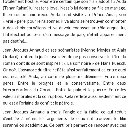
totalement hostile. Pour être certain que son fils « adoptif » Auda
(Tahar Rahim) lui restera loyal, Nessib lui donne sa fille en mariage.
Il en tombe amoureux. Auda rend visite au Prince Amar, son
« vrai » père, pour le raisonner. Il va alors se retrouver confronter
à des choix cornéliens et va devoir endosser un rôle auquel lui,
l’intellectuel porteur d’un message de paix, n’était apparemment
pas destiné…
Jean-Jacques Annaud et ses scénaristes (Menno Meyjes et Alain
Godard) ont eu la judicieuse idée de ne pas conserver le titre du
roman dont ils se sont inspirés : « La soif noire » de Hans Ruesch.
Or noir. L’oxymore du titre reflète ainsi parfaitement ce entre quoi
est écartelé Auda, au cœur de plusieurs dilemmes. Entre deux
pères. Entre le progrès et le conservatisme. Entre deux
interprétations du Coran. Entre la paix et la guerre. Entre les
valeurs morales et la corruption. Cela reflète aussi évidemment ce
qui est à l’origine du conflit : le pétrole.
Jean-Jacques Annaud a choisi l’angle de la fable, ce qui réduit
d’emblée à néant les arguments de ceux qui trouvent le film
suranné ou académique. Ce parti pris permet de renouer avec ces