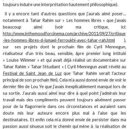
toujours induire une interprétation hautement philosophique).
Il y a encore tant d’autres questions que j’aurais aimé poser…
notamment à Tahar Rahim sur « Les hommes libres » que j’avais
beaucoup aimé (voir ma critique, ici:
http://www.inthemoodforcinema.com/archive/2011/09/27/critique
-les-hommes-libres-d-ismael-ferroukhi-avec-tahar-rah.html
),
sur ses projets dont le prochain film de Cyril Mennegun,
réalisateur d’un très beau, sensible, âpre premier long intitulé
« Louise Wimmer » et qui avait déjà réalisé un documentaire sur
Tahar Rahim « Tahar l’étudiant » ( Cyril Mennegun avait révélé au
Festival de Saint Jean de Luz
que Tahar Rahim serait l’acteur
principal de son prochain film). Cela m’a aussi donné envie de voir le
dernier film de Lou Ye que j’avais inexplicablement manqué lors de
sa sortie. J’aurais aussi aimé leur dire à quel point j’admirais leur
travail mais des compliments peuvent toujours aisément passer
pour de la flagornerie dans ces circonstances et auraient sans
doute mis leur auteure encore plus mal à l’aise que les
destinataires. Et enfin cela m’a donné envie de persister dans ma
passion aussi sinueux soit le chemin qui mène à la réalisation de