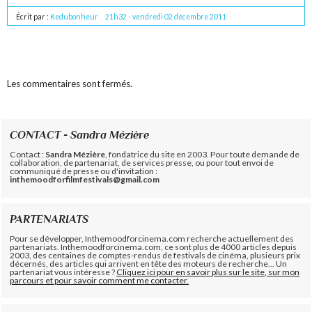
Écrit par :
Kedubonheur
21h32
-
vendredi 02
décembre 2011
Les commentaires sont fermés.
CONTACT - Sandra Mézière
Contact :
Sandra Mézière
, fondatrice du site en 2003. Pour toute demande de
collaboration, de partenariat, de services presse, ou pour tout envoi de
communiqué de presse ou d'invitation :
inthemoodforfilmfestivals@gmail.com
PARTENARIATS
Pour se développer, Inthemoodforcinema.com recherche actuellement des
partenariats. Inthemoodforcinema.com, ce sont plus de 4000 articles depuis
2003, des centaines de comptes-rendus de festivals de cinéma, plusieurs prix
décernés, des articles qui arrivent en tête des moteurs de recherche... Un
partenariat vous intéresse ?
Cliquez ici pour en savoir plus sur le site, sur mon
parcours et pour savoir comment me contacter.