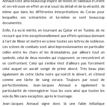
Annaud s’est ainsi beaucoup inspiré de textes et tableaux d’Orient
et on retrouve en effet un vrai souci du détail et de la véracité, de
même que dans les différentes interprétations du Coran pour
lesquelles ses scénaristes et lui-même se sont beaucoup
documentés.
Enfin, il a eu le mérite, en tournant au Qatar et en Tunisie, de ne
recourir que très exceptionnellement aux effets spéciaux donnant
à l’art de filmer et mettre en scène toutes ses lettres de noblesse.
Les scènes de combats sont ainsi impressionnantes en particulier
celles entre les chars et les dromadaires, par ailleurs tout un
symbole, celui de deux mondes qui s’opposent, se rencontrent et
se confrontent. Celui qui s’enlise n’est d’ailleurs pas forcément
celui auquel on aurait songé de prime abord. Très beau plan
également de cette tâche noire qui noircit le désert, et s’étend
comme une tâche de sang vorace. Toujours par souci de
perfectionnisme, Jean-Jacques Annaud a également la
particularité de réenregistrer tous les sons ainsi que toutes les
voix du film sans exception, après le tournage.
Jean-Jacques Annaud signe donc là une fable initiatique