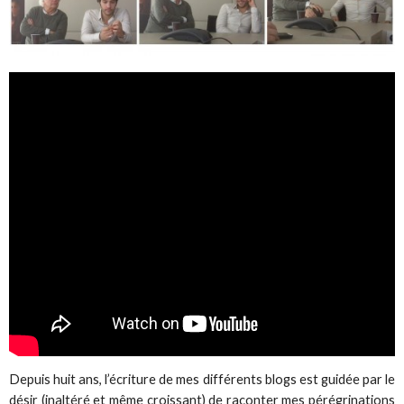
Depuis huit ans, l’écriture de mes différents blogs est guidée par le
désir (inaltéré et même croissant) de raconter mes pérégrinations