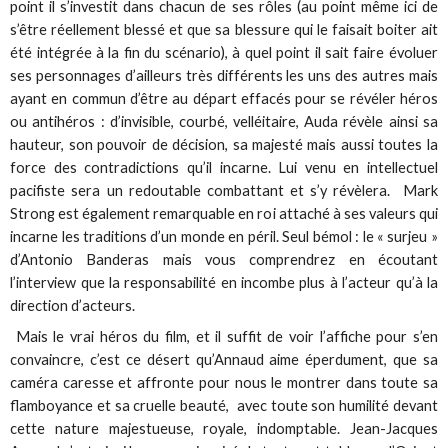
point il s’investit dans chacun de ses rôles (au point même ici de
s’être réellement blessé et que sa blessure qui le faisait boiter ait
été intégrée à la fin du scénario), à quel point il sait faire évoluer
ses personnages d’ailleurs très différents les uns des autres mais
ayant en commun d’être au départ effacés pour se révéler héros
ou antihéros : d’invisible, courbé, velléitaire, Auda révèle ainsi sa
hauteur, son pouvoir de décision, sa majesté mais aussi toutes la
force des contradictions qu’il incarne. Lui venu en intellectuel
pacifiste sera un redoutable combattant et s’y révèlera. Mark
Strong est également remarquable en roi attaché à ses valeurs qui
incarne les traditions d’un monde en péril. Seul bémol : le « surjeu »
d’Antonio Banderas mais vous comprendrez en écoutant
l’interview que la responsabilité en incombe plus à l’acteur qu’à la
direction d’acteurs.
Mais le vrai héros du film, et il suffit de voir l’affiche pour s’en
convaincre, c’est ce désert qu’Annaud aime éperdument, que sa
caméra caresse et affronte pour nous le montrer dans toute sa
flamboyance et sa cruelle beauté, avec toute son humilité devant
cette nature majestueuse, royale, indomptable. Jean-Jacques