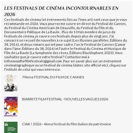
LES FESTIVALS DE CINÉMA INCONTOURNABLES EN
2026
Ces festivals de cinéma (et évènements liés au 7ème art) sont ceux que je vous
recommande en 2026. Vous pourrez me suivre en direct du Festival de Cannes,
du Festival du Cinéma Américain de Deauville, du Festival du Film et du
Documentaire Politique de La Baule... Plus de 10 fois membre de jurys de
festivals de cinéma, je couvre ces festivals depuis plus de vingt ans. J'ai
consacré un recueil de nouvelles à ce sujet (Les illusions parallèles, Éditions du
38, 2016), et deux romans qui ont pour cadre, l'un le Festival de Cannes (L'amor
dans l'âme, Éditions du 38, 2016) et l'autre le Festival du Cinéma et Musique de
Film de La Baule (La Symphonie des rêves, Éditions Blacklephant, 2023). Vous
souhaitez que je couvre votre festival ? Contactez-moi à
inthemoodforfilmfestivals@gmail.com. Pour en savoir plus sur un évènement
cinématographique ou un festival de cinéma (dates, site officiel etc), cliquez sur
l'intitulé de celui qui vous intéresse.
79ème FESTIVAL DU FILM DE CANNES
BIARRITZ FILM FESTIVAL - NOUVELLES VAGUES 2026
CIAK ! 2026 - 4ème festival du film italien de patrimoine