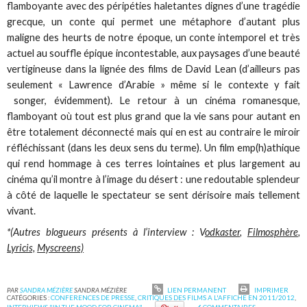
flamboyante avec des péripéties haletantes dignes d’une tragédie
grecque, un conte qui permet une métaphore d’autant plus
maligne des heurts de notre époque, un conte intemporel et très
actuel au souffle épique incontestable, aux paysages d’une beauté
vertigineuse dans la lignée des films de David Lean (d’ailleurs pas
seulement « Lawrence d’Arabie » même si le contexte y fait
songer, évidemment). Le retour à un cinéma romanesque,
flamboyant où tout est plus grand que la vie sans pour autant en
être totalement déconnecté mais qui en est au contraire le miroir
réfléchissant (dans les deux sens du terme). Un film emp(h)athique
qui rend hommage à ces terres lointaines et plus largement au
cinéma qu’il montre à l’image du désert : une redoutable splendeur
à côté de laquelle le spectateur se sent dérisoire mais tellement
vivant.
*(Autres blogueurs présents à l’interview : V
odkaster
,
Filmosphère
,
Lyricis,
Myscreens)
PAR
SANDRA MÉZIÈRE
SANDRA MÉZIÈRE
LIEN PERMANENT
IMPRIMER
CATÉGORIES :
CONFERENCES DE PRESSE
,
CRITIQUES DES FILMS A L'AFFICHE EN 2011/2012
,