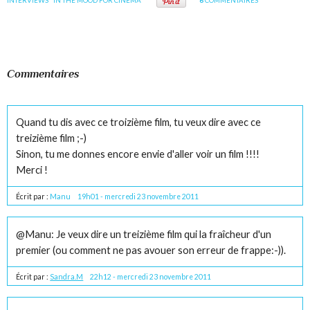
INTERVIEWS "IN THE MOOD FOR CINEMA"
6
COMMENTAIRES
Commentaires
Quand tu dis avec ce troizième film, tu veux dire avec ce
treizième film ;-)
Sinon, tu me donnes encore envie d'aller voir un film !!!!
Merci !
Écrit par :
Manu
19h01
-
mercredi 23
novembre 2011
@Manu: Je veux dire un treizième film qui la fraîcheur d'un
premier (ou comment ne pas avouer son erreur de frappe:-)).
Écrit par :
Sandra.M
22h12
-
mercredi 23
novembre 2011