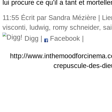
lui procure ce qu’il a tant et mortell
11:55 Écrit par Sandra Mézière |
Li
visconti
,
ludwig
,
romy schneider
,
sa
Digg
|
Facebook
|
http://www.inthemoodforcinema.co
crepuscule-des-dieu