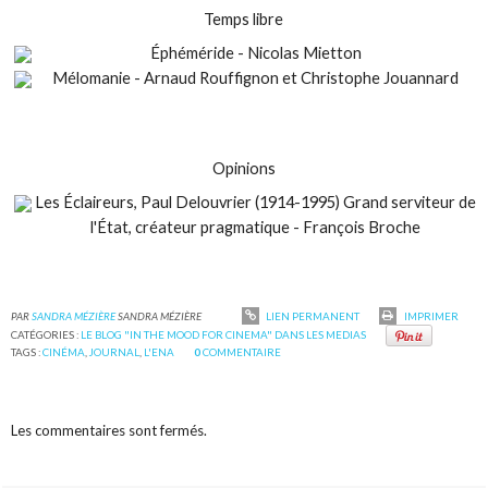
Temps libre
Éphéméride - Nicolas Mietton
Mélomanie - Arnaud Rouffignon et Christophe Jouannard
Opinions
Les Éclaireurs, Paul Delouvrier (1914-1995) Grand serviteur de
l'État, créateur pragmatique - François Broche
PAR
SANDRA MÉZIÈRE
SANDRA MÉZIÈRE
LIEN PERMANENT
IMPRIMER
CATÉGORIES :
LE BLOG "IN THE MOOD FOR CINEMA" DANS LES MEDIAS
TAGS :
CINÉMA
,
JOURNAL
,
L'ENA
0
COMMENTAIRE
Les commentaires sont fermés.