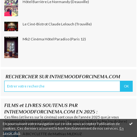
Hôtel Barrière Le Normandy (Deauville)
Le Ciné-Bistrot Claude Lelouch (Trouville)
Mk2 Cinéma Hôtel Paradiso (Paris 12)
RECHERCHER SUR INTHEMOODFORCINEMA.COM
FILMS et LIVRES SOUTENUS PAR
INTHEMOODFORCINEMA.COM EN 2025 :
Ces films (et livres sur le cinéma) sont ceux de l'année 2025 que je vous
recommande vivement, sans réserves. Cliquez sur le titre du film (ou du livre)
En poursuivant votre navigation sur ce site, vous acceptez l'utilisation de
qui vous intéresse pour accéder au lien vers ma critique de celui-ci.
cookies. Ces derniers assurent le bon fonctionnement de nos services.
En
savoir plus
.
À BICYCLETTE de Mathias MLEKUZ