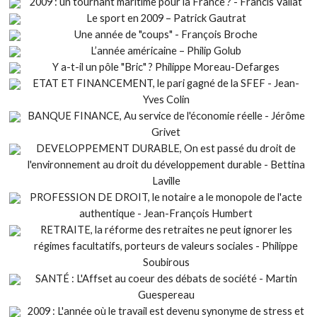
2009 : un tournant maritime pour la France ? - Francis Vallat
Le sport en 2009 – Patrick Gautrat
Une année de "coups" - François Broche
L’année américaine – Philip Golub
Y a-t-il un pôle "Bric" ? Philippe Moreau-Defarges
ETAT ET FINANCEMENT, le pari gagné de la SFEF - Jean-
Yves Colin
BANQUE FINANCE, Au service de l'économie réelle - Jérôme
Grivet
DEVELOPPEMENT DURABLE, On est passé du droit de
l'environnement au droit du développement durable - Bettina
Laville
PROFESSION DE DROIT, le notaire a le monopole de l'acte
authentique - Jean-François Humbert
RETRAITE, la réforme des retraites ne peut ignorer les
régimes facultatifs, porteurs de valeurs sociales - Philippe
Soubirous
SANTÉ : L'Affset au coeur des débats de société - Martin
Guespereau
2009 : L'année où le travail est devenu synonyme de stress et