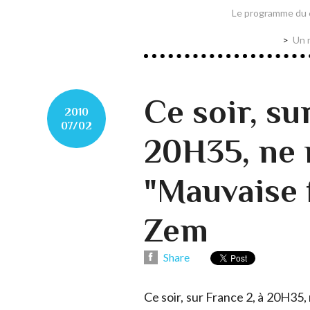
Le programme du 6
Un 
Ce soir, su
2010
07/02
20H35, ne
"Mauvaise 
Zem
Share
Ce soir, sur France 2, à 20H35