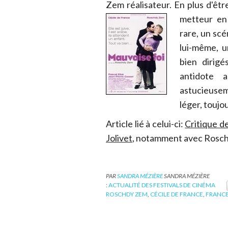
Zem réalisateur. En plus d'être
metteur en
rare, un sc
lui-même, u
bien dirigé
antidote 
astucieusem
léger, toujo
Article lié à celui-ci:
Critique d
Jolivet
, notamment avec Rosc
PAR
SANDRA MÉZIÈRE
SANDRA MÉZIÈRE
:
ACTUALITÉ DES FESTIVALS DE CINÉMA
ROSCHDY ZEM
,
CÉCILE DE FRANCE
,
FRANCE