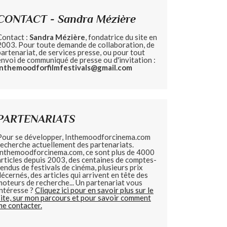
CONTACT - Sandra Mézière
Contact :
Sandra Mézière
, fondatrice du site en
2003. Pour toute demande de collaboration, de
partenariat, de services presse, ou pour tout
envoi de communiqué de presse ou d'invitation :
inthemoodforfilmfestivals@gmail.com
PARTENARIATS
Pour se développer, Inthemoodforcinema.com
recherche actuellement des partenariats.
Inthemoodforcinema.com, ce sont plus de 4000
articles depuis 2003, des centaines de comptes-
rendus de festivals de cinéma, plusieurs prix
décernés, des articles qui arrivent en tête des
moteurs de recherche... Un partenariat vous
intéresse ?
Cliquez ici pour en savoir plus sur le
site, sur mon parcours et pour savoir comment
me contacter.