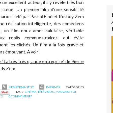
 un excellent acteur, il s'y révèle très bon
 scène.
Un premier film d'une sensibilité
énario ciselé par Pascal Elbé et Roshdy Zem
ne réalisation intelligente, des comédiens
s, un film doux amer salutaire, véritable
aux replis communautaires, qui évite
ent les clichés. Un film à la fois grave et
urs émouvant. A voir!
e "La très très grande entreprise" de Pierre
hdy Zem
LIEN PERMANENT
IMPRIMER
CATÉGORIES
TAGS :
CINÉMA
,
TÉLÉVISION
,
MAUVAISE FOI
,
 2
0
COMMENTAIRE