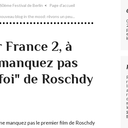
0ème Festival de Berlin
Page d'accueil
nouveau blog in the mood: rêvons un peu...
r France 2, à
 manquez pas
foi" de Roschdy
, ne manquez pas le premier film de Roschdy