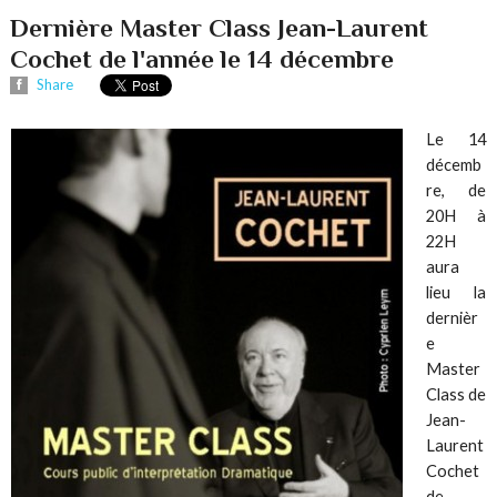
Dernière Master Class Jean-Laurent
Cochet de l'année le 14 décembre
Share
Le 14
décemb
re, de
20H à
22H
aura
lieu la
dernièr
e
Master
Class de
Jean-
Laurent
Cochet
de