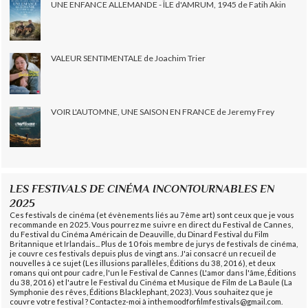
UNE ENFANCE ALLEMANDE - ÎLE d'AMRUM, 1945 de Fatih Akin
VALEUR SENTIMENTALE de Joachim Trier
VOIR L'AUTOMNE, UNE SAISON EN FRANCE de Jeremy Frey
LES FESTIVALS DE CINÉMA INCONTOURNABLES EN
2025
Ces festivals de cinéma (et évènements liés au 7ème art) sont ceux que je vous
recommande en 2025. Vous pourrez me suivre en direct du Festival de Cannes,
du Festival du Cinéma Américain de Deauville, du Dinard Festival du Film
Britannique et Irlandais... Plus de 10 fois membre de jurys de festivals de cinéma,
je couvre ces festivals depuis plus de vingt ans. J'ai consacré un recueil de
nouvelles à ce sujet (Les illusions parallèles, Éditions du 38, 2016), et deux
romans qui ont pour cadre, l'un le Festival de Cannes (L'amor dans l'âme, Éditions
du 38, 2016) et l'autre le Festival du Cinéma et Musique de Film de La Baule (La
Symphonie des rêves, Éditions Blacklephant, 2023). Vous souhaitez que je
couvre votre festival ? Contactez-moi à inthemoodforfilmfestivals@gmail.com.