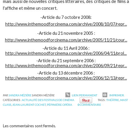
mais aussi de nouvelles critiques littéraires, des critiques de films à
l'affiche et même un concert.
-Article du 7 octobre 2008:
http://www.inthemoodforcinema.com/archive/2008/10/07/repr...
-Article du 21 novembre 2005 :
http://www.inthemoodforcinema.com/archive/2005/11/21/cour...
-Article du 11 Avril 2006 :
http://www.inthemoodforcinema.com/archive/2006/04/11/prol...
-Article du 21 septembre 2006 :
http://www.inthemoodforcinema.com/archive/2006/09/21/repr...
-Article du 13 décembre 2006 :
http://www.inthemoodforcinema.com/archive/2006/12/13/repr...
PAR
SANDRA MÉZIÈRE
SANDRA MÉZIÈRE
LIEN PERMANENT
IMPRIMER
CATÉGORIES :
ACTUALITÉ DES FESTIVALS DE CINÉMA
TAGS :
THÉÂTRE
,
MAST
CLASS
,
JEAN-LAURENT COCHET
,
PÉPINIÈRE OPÉRA
0
COMMENTAIRE
Les commentaires sont fermés.