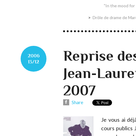
"In the mood for
Drôle de drame de Marc
Reprise de
2006
13/12
Jean-Laure
2007
Share
Je vous ai déj
cours publics