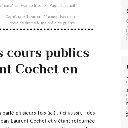
 cinema" sur France Inter
Page d'accueil
el Carné, une "bizarrerie" incomprise: d'un
drôle de drame à une drôle de guerre
s cours publics
nt Cochet en
à parlé plusieurs fois
(ici)
, (
ici aussi
), des
 Jean-Laurent Cochet et y étant retournée