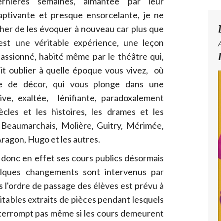
rnières semaines, aimantée par leur
ptivante et presque ensorcelante, je ne
er de les évoquer à nouveau car plus que
est une véritable expérience, une leçon
ssionné, habité même par le théâtre qui,
it oublier à quelle époque vous vivez, où
ce de décor, qui vous plonge dans une
tive, exaltée, lénifiante, paradoxalement
ècles et les histoires, les drames et les
Beaumarchais, Molière, Guitry, Mérimée,
ragon, Hugo et les autres.
donc en effet ses cours publics désormais
elques changements sont intervenus par
s l'ordre de passage des élèves est prévu à
itables extraits de pièces pendant lesquels
nterrompt pas même si les cours demeurent