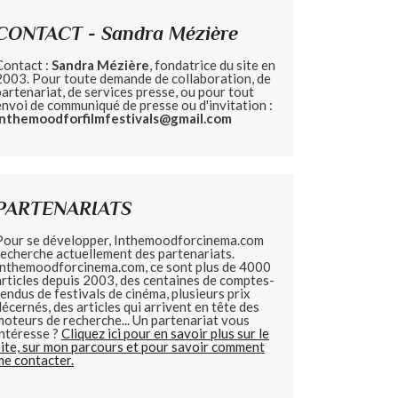
CONTACT - Sandra Mézière
Contact :
Sandra Mézière
, fondatrice du site en
2003. Pour toute demande de collaboration, de
partenariat, de services presse, ou pour tout
envoi de communiqué de presse ou d'invitation :
inthemoodforfilmfestivals@gmail.com
PARTENARIATS
Pour se développer, Inthemoodforcinema.com
recherche actuellement des partenariats.
Inthemoodforcinema.com, ce sont plus de 4000
articles depuis 2003, des centaines de comptes-
rendus de festivals de cinéma, plusieurs prix
décernés, des articles qui arrivent en tête des
moteurs de recherche... Un partenariat vous
intéresse ?
Cliquez ici pour en savoir plus sur le
site, sur mon parcours et pour savoir comment
me contacter.