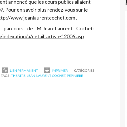
t annoncé que les cours publics allaient
7. Pour en savoir plus rendez-vous sur le
ttp://www.jeanlaurentcochet.com
.
e parcours de M.Jean-Laurent Cochet:
indexation/a/detail_artiste12006.asp
LIEN PERMANENT
IMPRIMER
CATÉGORIES
TAGS :
THÉÂTRE
,
JEAN-LAURENT COCHET
,
PÉPINIÈRE