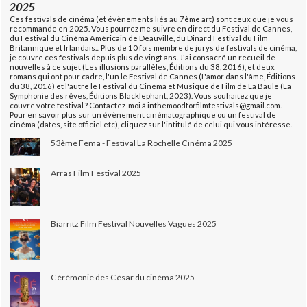
2025
Ces festivals de cinéma (et évènements liés au 7ème art) sont ceux que je vous
recommande en 2025. Vous pourrez me suivre en direct du Festival de Cannes,
du Festival du Cinéma Américain de Deauville, du Dinard Festival du Film
Britannique et Irlandais... Plus de 10 fois membre de jurys de festivals de cinéma,
je couvre ces festivals depuis plus de vingt ans. J'ai consacré un recueil de
nouvelles à ce sujet (Les illusions parallèles, Éditions du 38, 2016), et deux
romans qui ont pour cadre, l'un le Festival de Cannes (L'amor dans l'âme, Éditions
du 38, 2016) et l'autre le Festival du Cinéma et Musique de Film de La Baule (La
Symphonie des rêves, Éditions Blacklephant, 2023). Vous souhaitez que je
couvre votre festival ? Contactez-moi à inthemoodforfilmfestivals@gmail.com.
Pour en savoir plus sur un évènement cinématographique ou un festival de
cinéma (dates, site officiel etc), cliquez sur l'intitulé de celui qui vous intéresse.
53ème Fema - Festival La Rochelle Cinéma 2025
Arras Film Festival 2025
Biarritz Film Festival Nouvelles Vagues 2025
Cérémonie des César du cinéma 2025