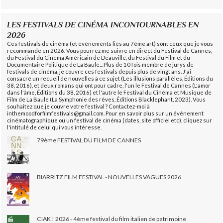
LES FESTIVALS DE CINÉMA INCONTOURNABLES EN
2026
Ces festivals de cinéma (et évènements liés au 7ème art) sont ceux que je vous
recommande en 2026. Vous pourrez me suivre en direct du Festival de Cannes,
du Festival du Cinéma Américain de Deauville, du Festival du Film et du
Documentaire Politique de La Baule... Plus de 10 fois membre de jurys de
festivals de cinéma, je couvre ces festivals depuis plus de vingt ans. J'ai
consacré un recueil de nouvelles à ce sujet (Les illusions parallèles, Éditions du
38, 2016), et deux romans qui ont pour cadre, l'un le Festival de Cannes (L'amor
dans l'âme, Éditions du 38, 2016) et l'autre le Festival du Cinéma et Musique de
Film de La Baule (La Symphonie des rêves, Éditions Blacklephant, 2023). Vous
souhaitez que je couvre votre festival ? Contactez-moi à
inthemoodforfilmfestivals@gmail.com. Pour en savoir plus sur un évènement
cinématographique ou un festival de cinéma (dates, site officiel etc), cliquez sur
l'intitulé de celui qui vous intéresse.
79ème FESTIVAL DU FILM DE CANNES
BIARRITZ FILM FESTIVAL - NOUVELLES VAGUES 2026
CIAK ! 2026 - 4ème festival du film italien de patrimoine