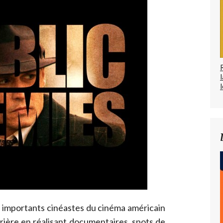
l
s importants cinéastes du cinéma américain
rière en réalisant documentaires, spots de