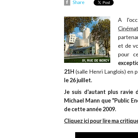
Share
A l'oc
Cinéma
partenar
et de v
pour c
excepti
21H
(salle Henri Langlois) en 
le 26 juillet.
Je suis d'autant plus ravie 
Michael Mann que "Public Ene
de cette année 2009.
Cliquez ici pour lire ma criti