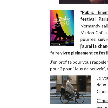
"
Public Enem
festival Par
Normandy-salle
Marion Cotill
pourrez suiv
j'aurai la cha
faire vivre pleinement ce fest
J'en profite pour vous rappel
pour 2 pour "Jeux de pouvoir", e
Je vo
deux
Ciném
Clique
expos