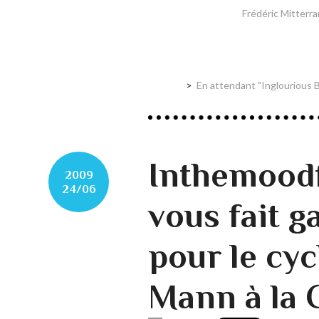
Frédéric Mitterra
En attendant "Inglourious 
Inthemood
2009
24/06
vous fait g
pour le cyc
Mann à la