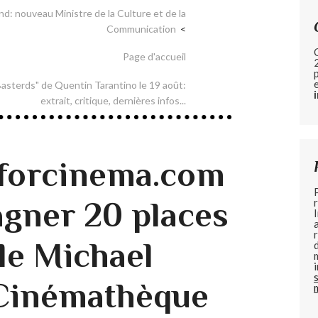
nd: nouveau Ministre de la Culture et de la
Communication
Page d'accueil
Basterds" de Quentin Tarantino le 19 août:
extrait, critique, dernières infos...
forcinema.com
agner 20 places
le Michael
 Cinémathèque