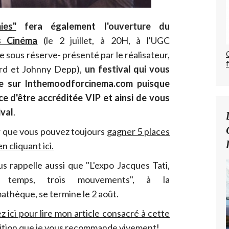
ies"
fera également l'ouverture du
is Cinéma
(le 2 juillet, à 20H, à l'UGC
 sous réserve- présenté par le réalisateur,
ard et Johnny Depp),
un festival qui vous
re sur Inthemoodforcinema.com puisque
nce d'être accréditée VIP et ainsi de vous
ival
.
er que vous pouvez toujours
gagner 5 places
n cliquant ici.
us rappelle aussi que "L'expo Jacques Tati,
 temps, trois mouvements", à la
athèque, se termine le 2 août.
z ici pour lire mon article consacré à cette
ition que je vous recommande vivement!