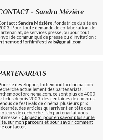
CONTACT - Sandra Mézière
Contact :
Sandra Mézière
, fondatrice du site en
2003. Pour toute demande de collaboration, de
partenariat, de services presse, ou pour tout
envoi de communiqué de presse ou d'invitation :
inthemoodforfilmfestivals@gmail.com
PARTENARIATS
Pour se développer, Inthemoodforcinema.com
recherche actuellement des partenariats.
Inthemoodforcinema.com, ce sont plus de 4000
articles depuis 2003, des centaines de comptes-
rendus de festivals de cinéma, plusieurs prix
décernés, des articles qui arrivent en tête des
moteurs de recherche... Un partenariat vous
intéresse ?
Cliquez ici pour en savoir plus sur le
site, sur mon parcours et pour savoir comment
me contacter.