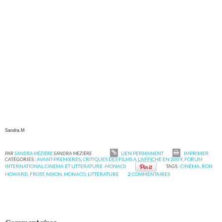
Sandra.M
PAR
SANDRA MÉZIÈRE
SANDRA MÉZIÈRE
LIEN PERMANENT
IMPRIMER
CATÉGORIES :
AVANT-PREMIERES
,
CRITIQUES DES FILMS A L'AFFICHE EN 2009
,
FORUM
INTERNATIONAL CINEMA ET LITTERATURE -MONAC0
TAGS :
CINÉMA
,
RON
HOWARD
,
FROST
,
NIXON
,
MONACO
,
LITTÉRATURE
2
COMMENTAIRES