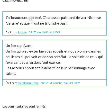
Commentaires
J'ai beaucoup apprécié. C'est assez palpitant de voir Nixon se
"défaire" et que Frost ne triomphe pas !
Écrit par :
Pascale
09h35
-
lundi 06
avril 2009
Un film captivant.
Un film qui a su éviter bien des écueils et nous plonge dans les
coulisses du pouvoir et de son corrélat...la solitude de ceux qui
l'exercent et a fortiori, l'ont exercé.
Les acteurs épousent la densité de leur personnage avec
talent.
Écrit par :
pretatourner.com
18h55
-
dimanche 05
juillet 2009
Les commentaires sont fermés.