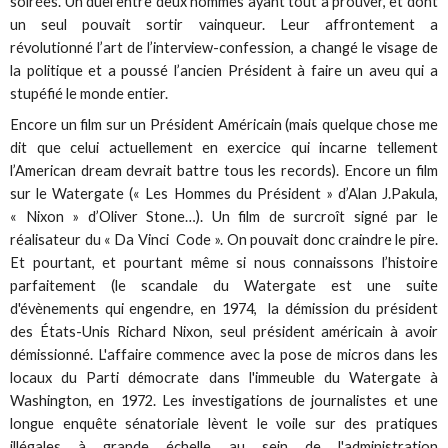
soirées. Un duel entre deux hommes ayant tout à prouver, et dont
un seul pouvait sortir vainqueur. Leur affrontement a
révolutionné l’art de l’interview-confession, a changé le visage de
la politique et a poussé l’ancien Président à faire un aveu qui a
stupéfié le monde entier.
Encore un film sur un Président Américain (mais quelque chose me
dit que celui actuellement en exercice qui incarne tellement
l’American dream devrait battre tous les records). Encore un film
sur le Watergate (« Les Hommes du Président » d’Alan J.Pakula,
« Nixon » d’Oliver Stone…). Un film de surcroît signé par le
réalisateur du « Da Vinci Code ». On pouvait donc craindre le pire.
Et pourtant, et pourtant même si nous connaissons l’histoire
parfaitement (le scandale du Watergate est une suite
d'évènements qui engendre, en 1974, la démission du président
des États-Unis Richard Nixon, seul président américain à avoir
démissionné. L'affaire commence avec la pose de micros dans les
locaux du Parti démocrate dans l'immeuble du Watergate à
Washington, en 1972. Les investigations de journalistes et une
longue enquête sénatoriale lèvent le voile sur des pratiques
illégales à grande échelle au sein de l'administration