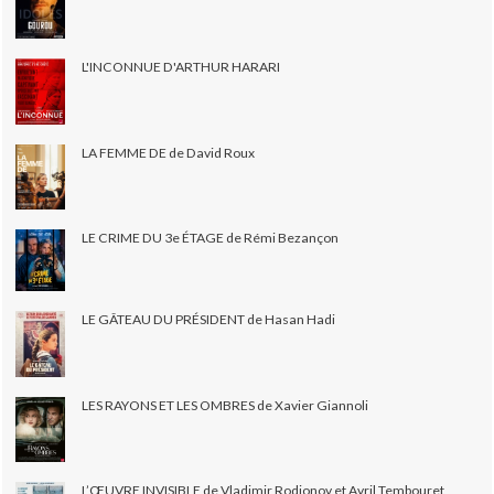
L'INCONNUE D'ARTHUR HARARI
LA FEMME DE de David Roux
LE CRIME DU 3e ÉTAGE de Rémi Bezançon
LE GÂTEAU DU PRÉSIDENT de Hasan Hadi
LES RAYONS ET LES OMBRES de Xavier Giannoli
L’ŒUVRE INVISIBLE de Vladimir Rodionov et Avril Tembouret