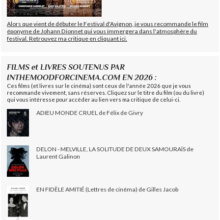
Alors que vient de débuter le Festival d'Avignon, je vous recommande le film
éponyme de Johann Dionnet qui vous immergera dans l'atmosphère du
festival. Retrouvez ma critique en cliquant ici.
FILMS et LIVRES SOUTENUS PAR
INTHEMOODFORCINEMA.COM EN 2026 :
Ces films (et livres sur le cinéma) sont ceux de l'année 2026 que je vous
recommande vivement, sans réserves. Cliquez sur le titre du film (ou du livre)
qui vous intéresse pour accéder au lien vers ma critique de celui-ci.
ADIEU MONDE CRUEL de Félix de Givry
DELON - MELVILLE, LA SOLITUDE DE DEUX SAMOURAÏS de
Laurent Galinon
EN FIDÈLE AMITIÉ (Lettres de cinéma) de Gilles Jacob