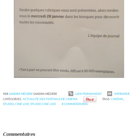
PAR
SANDRA MÉZIÈRE
SANDRA MÉZIÈRE
LIEN PERMANENT
IMPRIMER
CATÉGORIES :
ACTUALITÉ DES FESTIVALS DE CINÉMA
TAGS :
CINÉMA
,
STUDIO
,
CINÉ LIVE
,
STUDIO CINÉ LIVE
3
COMMENTAIRES
Commentaires