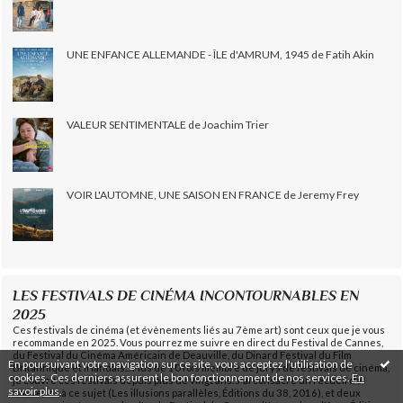
UNE ENFANCE ALLEMANDE - ÎLE d'AMRUM, 1945 de Fatih Akin
VALEUR SENTIMENTALE de Joachim Trier
VOIR L'AUTOMNE, UNE SAISON EN FRANCE de Jeremy Frey
LES FESTIVALS DE CINÉMA INCONTOURNABLES EN
2025
Ces festivals de cinéma (et évènements liés au 7ème art) sont ceux que je vous
recommande en 2025. Vous pourrez me suivre en direct du Festival de Cannes,
du Festival du Cinéma Américain de Deauville, du Dinard Festival du Film
En poursuivant votre navigation sur ce site, vous acceptez l'utilisation de
Britannique et Irlandais... Plus de 10 fois membre de jurys de festivals de cinéma,
cookies. Ces derniers assurent le bon fonctionnement de nos services.
En
je couvre ces festivals depuis plus de vingt ans. J'ai consacré un recueil de
savoir plus
.
nouvelles à ce sujet (Les illusions parallèles, Éditions du 38, 2016), et deux