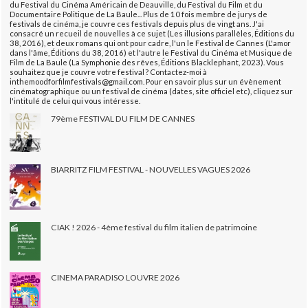
du Festival du Cinéma Américain de Deauville, du Festival du Film et du
Documentaire Politique de La Baule... Plus de 10 fois membre de jurys de
festivals de cinéma, je couvre ces festivals depuis plus de vingt ans. J'ai
consacré un recueil de nouvelles à ce sujet (Les illusions parallèles, Éditions du
38, 2016), et deux romans qui ont pour cadre, l'un le Festival de Cannes (L'amor
dans l'âme, Éditions du 38, 2016) et l'autre le Festival du Cinéma et Musique de
Film de La Baule (La Symphonie des rêves, Éditions Blacklephant, 2023). Vous
souhaitez que je couvre votre festival ? Contactez-moi à
inthemoodforfilmfestivals@gmail.com. Pour en savoir plus sur un évènement
cinématographique ou un festival de cinéma (dates, site officiel etc), cliquez sur
l'intitulé de celui qui vous intéresse.
79ème FESTIVAL DU FILM DE CANNES
BIARRITZ FILM FESTIVAL - NOUVELLES VAGUES 2026
CIAK ! 2026 - 4ème festival du film italien de patrimoine
CINEMA PARADISO LOUVRE 2026