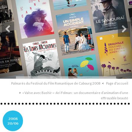
Palmarès du Festival du Film Romantique de Cabourg 2008
Page d'accueil
« Valse avec Bashir » -Ari Folman : un documentaire d’animation d’une
effroyable beauté
2008
20/06