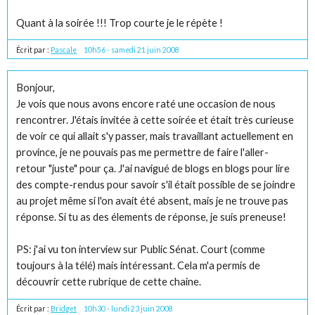
Quant à la soirée !!! Trop courte je le répète !
Écrit par :
Pascale
10h56
-
samedi 21
juin 2008
Bonjour,
Je vois que nous avons encore raté une occasion de nous
rencontrer. J'étais invitée à cette soirée et était très curieuse
de voir ce qui allait s'y passer, mais travaillant actuellement en
province, je ne pouvais pas me permettre de faire l'aller-
retour "juste" pour ça. J'ai navigué de blogs en blogs pour lire
des compte-rendus pour savoir s'il était possible de se joindre
au projet même si l'on avait été absent, mais je ne trouve pas
réponse. Si tu as des élements de réponse, je suis preneuse!
PS: j'ai vu ton interview sur Public Sénat. Court (comme
toujours à la télé) mais intéressant. Cela m'a permis de
découvrir cette rubrique de cette chaine.
Écrit par :
Bridget
10h30
-
lundi 23
juin 2008