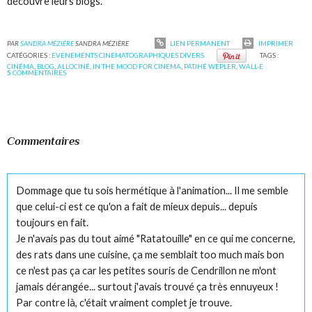
découvre leurs blogs.
PAR
SANDRA MÉZIÈRE
SANDRA MÉZIÈRE
LIEN PERMANENT
IMPRIMER
CATÉGORIES :
EVENEMENTS CINEMATOGRAPHIQUES DIVERS
TAGS :
CINÉMA
,
BLOG
,
ALLOCINÉ
,
IN THE MOOD FOR CINEMA
,
PATJHÉ WEPLER
,
WALL-E
5
COMMENTAIRES
Commentaires
Dommage que tu sois hermétique à l'animation... Il me semble
que celui-ci est ce qu'on a fait de mieux depuis... depuis
toujours en fait.
Je n'avais pas du tout aimé "Ratatouille" en ce qui me concerne,
des rats dans une cuisine, ça me semblait too much mais bon
ce n'est pas ça car les petites souris de Cendrillon ne m'ont
jamais dérangée... surtout j'avais trouvé ça très ennuyeux !
Par contre là, c'était vraiment complet je trouve.