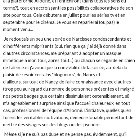
à la plateforme Allociné, et l'enrichiront (dans tous les sens du
terme?), tout en accroissant les possibilités collaboratives de son
site pour tous. Cela débutera en juillet pour les séries tv et en
septembre pour le cinéma. Je vous en reparlerai (ou pas) le
moment venu...
Je redoutais un peu une soirée de Narcisses condescendants et
d'indifférents méprisants (oui, rien que ça, j'ai déjà donné dans
d'autres circonstances, me préparant à adopter un masque
mimétique à mon tour, après tout...) où chacun se regarde en chien
de faïence et j'avoue que la convivialité de la soirée, au-delà du
plaisir de revoir certains "blogueurs", de Nancy et
d'ailleurs, surtout de Nancy, de faire connaissance avec d'autres
(trop peu au regard du nombre de personnes présentes et malgré
nos petits badges que certains dissimulaient ostensiblement, si)
m'a agréablement surprise ainsi que l'accueil chaleureux, en tout
cas, professionnel, de l'équipe d'Allociné. L'initiative, quelles qu'en
furent les véritables motivations, demeure louable permettant de
mettre des visages sur des blogs ou des pseudos.
Même si je ne suis pas dupe et ne pense pas, évidemment, qu'il