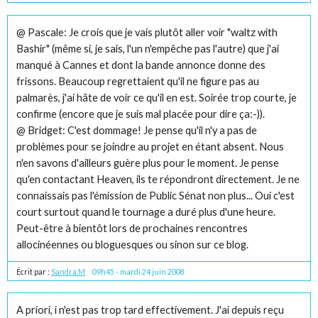
@ Pascale: Je crois que je vais plutôt aller voir "waltz with
Bashir" (même si, je sais, l'un n'empêche pas l'autre) que j'ai
manqué à Cannes et dont la bande annonce donne des
frissons. Beaucoup regrettaient qu'il ne figure pas au
palmarès, j'ai hâte de voir ce qu'il en est. Soirée trop courte, je
confirme (encore que je suis mal placée pour dire ça:-)).
@ Bridget: C'est dommage! Je pense qu'il n'y a pas de
problèmes pour se joindre au projet en étant absent. Nous
n'en savons d'ailleurs guère plus pour le moment. Je pense
qu'en contactant Heaven, ils te répondront directement. Je ne
connaissais pas l'émission de Public Sénat non plus... Oui c'est
court surtout quand le tournage a duré plus d'une heure.
Peut-être à bientôt lors de prochaines rencontres
allocinéennes ou bloguesques ou sinon sur ce blog.
Écrit par :
Sandra.M
09h45
-
mardi 24
juin 2008
A priori, i n'est pas trop tard effectivement. J'ai depuis reçu