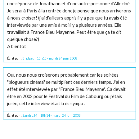
une réponse de Jonathann et d'une autre personne d'Allociné.
Je serai à Paris à la rentrée donc je pense que nous arriverons
à nous croiser! (j'ai d'ailleurs appris il y a peu que tu avais été
interviewée par une amie à moi il y a plusieurs années. Elle
travaillait à France Bleu Mayenne. Peut être que ça te dit
quelque chose?)
A bientôt
Écrit par :
Bridget
15h15
-
mardi 24
juin 2008
Oui, nous nous croiserons probablement car les soirées
"blogueurs cinéma" se multiplient ces derniers temps. J'ai en
effet été interviewée par "France Bleu Mayenne". Ca devait
être en 2002 pour le Festival du Film de Cabourg où j'étais
jurée, cette interview était très sympa .
Écrit par :
Sandra.M
18h34
-
mardi 24
juin 2008