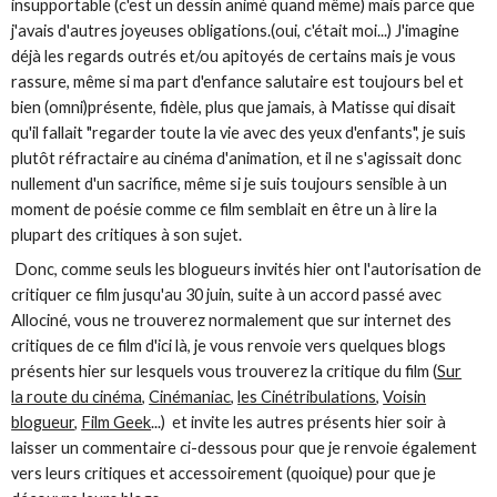
insupportable (c'est un dessin animé quand même) mais parce que
j'avais d'autres joyeuses obligations.(oui, c'était moi...) J'imagine
déjà les regards outrés et/ou apitoyés de certains mais je vous
rassure, même si ma part d'enfance salutaire est toujours bel et
bien (omni)présente, fidèle, plus que jamais, à Matisse qui disait
qu'il fallait "regarder toute la vie avec des yeux d'enfants", je suis
plutôt réfractaire au cinéma d'animation, et il ne s'agissait donc
nullement d'un sacrifice, même si je suis toujours sensible à un
moment de poésie comme ce film semblait en être un à lire la
plupart des critiques à son sujet.
Donc, comme seuls les blogueurs invités hier ont l'autorisation de
critiquer ce film jusqu'au 30 juin, suite à un accord passé avec
Allociné, vous ne trouverez normalement que sur internet des
critiques de ce film d'ici là, je vous renvoie vers quelques blogs
présents hier sur lesquels vous trouverez la critique du film (
Sur
la route du cinéma
,
Cinémaniac
,
les Cinétribulations
,
Voisin
blogueur
,
Film Geek
...) et invite les autres présents hier soir à
laisser un commentaire ci-dessous pour que je renvoie également
vers leurs critiques et accessoirement (quoique) pour que je