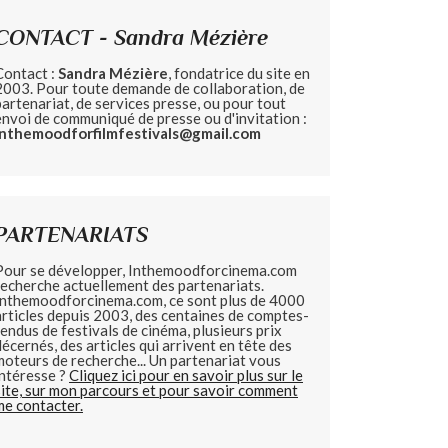
CONTACT - Sandra Mézière
Contact :
Sandra Mézière
, fondatrice du site en
2003. Pour toute demande de collaboration, de
partenariat, de services presse, ou pour tout
envoi de communiqué de presse ou d'invitation :
inthemoodforfilmfestivals@gmail.com
PARTENARIATS
Pour se développer, Inthemoodforcinema.com
recherche actuellement des partenariats.
Inthemoodforcinema.com, ce sont plus de 4000
articles depuis 2003, des centaines de comptes-
rendus de festivals de cinéma, plusieurs prix
décernés, des articles qui arrivent en tête des
moteurs de recherche... Un partenariat vous
intéresse ?
Cliquez ici pour en savoir plus sur le
site, sur mon parcours et pour savoir comment
me contacter.