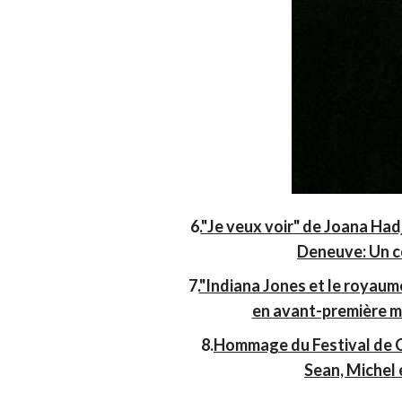
6.
"Je veux voir" de Joana Had
Deneuve: Un c
7.
"Indiana Jones et le royaume
en avant-première mo
8.
Hommage du Festival de Ca
Sean, Michel 