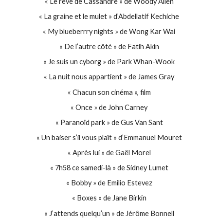
« Le rêve de Cassandre » de Woody Allen
« La graine et le mulet » d’Abdellatif Kechiche
« My blueberrry nights » de Wong Kar Wai
« De l’autre côté » de Fatih Akin
« Je suis un cyborg » de Park Whan-Wook
« La nuit nous appartient » de James Gray
« Chacun son cinéma », film
« Once » de John Carney
« Paranoïd park » de Gus Van Sant
« Un baiser s’il vous plaît » d’Emmanuel Mouret
« Après lui » de Gaël Morel
« 7h58 ce samedi-là » de Sidney Lumet
« Bobby » de Emilio Estevez
« Boxes » de Jane Birkin
« J’attends quelqu’un » de Jérôme Bonnell