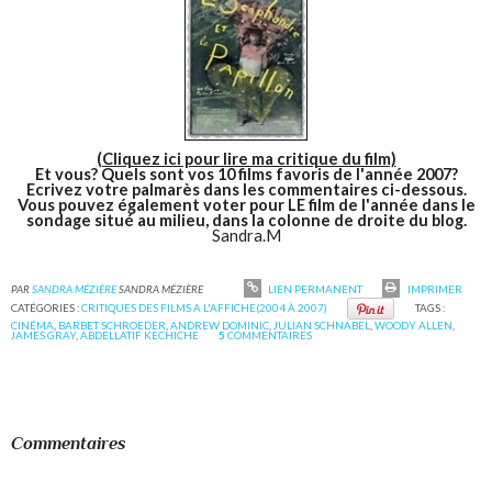
(Cliquez ici pour lire ma critique du film)
Et vous? Quels sont vos 10 films favoris de l'année 2007?
Ecrivez votre palmarès dans les commentaires ci-dessous.
Vous pouvez également voter pour LE film de l'année dans le
sondage situé au milieu, dans la colonne de droite du blog.
Sandra.M
PAR
SANDRA MÉZIÈRE
SANDRA MÉZIÈRE
LIEN PERMANENT
IMPRIMER
CATÉGORIES :
CRITIQUES DES FILMS A L'AFFICHE(2004 À 2007)
TAGS :
CINÉMA
,
BARBET SCHROEDER
,
ANDREW DOMINIC
,
JULIAN SCHNABEL
,
WOODY ALLEN
,
JAMES GRAY
,
ABDELLATIF KECHICHE
5
COMMENTAIRES
Commentaires