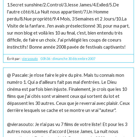
1.Secret sunshine/2.Control/3.Jesse James/4.Exiled/5.De
l'autre côté/6.La Nuit nous appartient/7.Un Homme
perdu/8.Nue propriété/9.4 Mois, 3 Semaines et 2 Jours/10.La
Visite de la fanfare. J'en avais préselectionné 30, pour ma part,
sur mon blog et voilà les 10 au final, c'est, bien entendu très
difficile, de faire un choix. J'ai privilégié les coups de coeurs
instinctifs! Bonne année 2008 pavée de festivals captivants!
Écrit par :
vierasouto
03h36
-
dimanche 30
décembre 2007
@ Pascale: je n'ose faire le pire du pire. Mais tu connais mon
numéro 1. Qui a d'ailleurs fait pas mal d'entrées. Le Dieu
cinéma est parfois bien injuste. Finalement, je crois que les 10
films que j'ai cités sont vraiment ceux qui sortent du lot et
dépassent les 30 autres. Ceux que je reverrai avec plaisir. Ceux
derrière lesquels se cache et se montre un vrai "auteur".
@vierasouto: Je n'ai pas vu 7 films de votre liste! Et pour les 3
autres nous sommes d'accord (Jesse James, La nuit nous