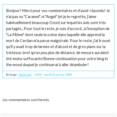
Bonjour! Merci pour vos commentaires et d'avoir répondu! Je
n'ai pas vu "Caramel", ni "Angel" (et je le regrette, j'aime
habituellement beaucoup Ozon) sur lequel les avis sont très
partagés...Pour tout le reste, je suis d'accord...à l'exception de
"La Môme" dont seule la scène dans laquelle elle apprend la
mort de Cerdan m'a parue maigstrale. Pour le reste, j'ai trouvé
qu'il y avait trop de larmes et d'alcool et de gros plans sur la
tristesse, bref qu'un peu plus de distance, de mesure auraient
été moins suffocants!Bonne continuation pour votre blog in
the mood duquel je continuerai à aller déambuler!
Écrit par :
Sandra.M
13h05
-
mardi 01
janvier 2008
Les commentaires sont fermés.