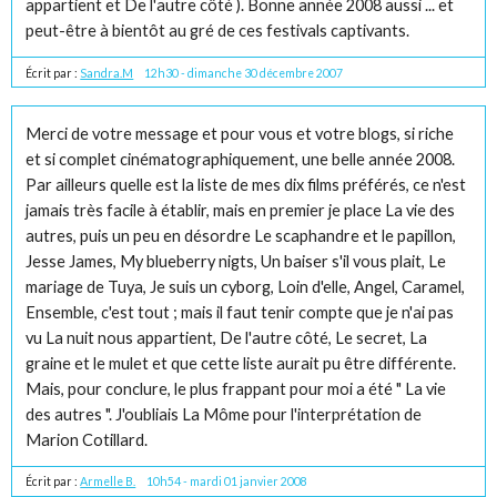
appartient et De l'autre côté ). Bonne année 2008 aussi ... et
peut-être à bientôt au gré de ces festivals captivants.
Écrit par :
Sandra.M
12h30
-
dimanche 30
décembre 2007
Merci de votre message et pour vous et votre blogs, si riche
et si complet cinématographiquement, une belle année 2008.
Par ailleurs quelle est la liste de mes dix films préférés, ce n'est
jamais très facile à établir, mais en premier je place La vie des
autres, puis un peu en désordre Le scaphandre et le papillon,
Jesse James, My blueberry nigts, Un baiser s'il vous plait, Le
mariage de Tuya, Je suis un cyborg, Loin d'elle, Angel, Caramel,
Ensemble, c'est tout ; mais il faut tenir compte que je n'ai pas
vu La nuit nous appartient, De l'autre côté, Le secret, La
graine et le mulet et que cette liste aurait pu être différente.
Mais, pour conclure, le plus frappant pour moi a été " La vie
des autres ". J'oubliais La Môme pour l'interprétation de
Marion Cotillard.
Écrit par :
Armelle B.
10h54
-
mardi 01
janvier 2008