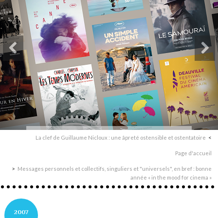
La clef de Guillaume Nicloux : une âpreté ostensible et ostentatoire
Page d'accueil
Messages personnels et collectifs, singuliers et "universels", en bref : bonne
année « in the mood for cinema »
2007