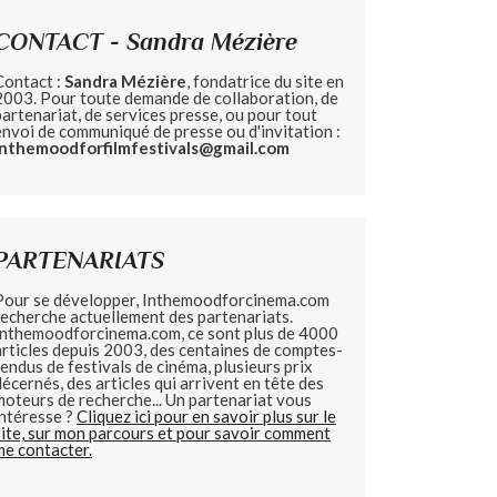
CONTACT - Sandra Mézière
Contact :
Sandra Mézière
, fondatrice du site en
2003. Pour toute demande de collaboration, de
partenariat, de services presse, ou pour tout
envoi de communiqué de presse ou d'invitation :
inthemoodforfilmfestivals@gmail.com
PARTENARIATS
Pour se développer, Inthemoodforcinema.com
recherche actuellement des partenariats.
Inthemoodforcinema.com, ce sont plus de 4000
articles depuis 2003, des centaines de comptes-
rendus de festivals de cinéma, plusieurs prix
décernés, des articles qui arrivent en tête des
moteurs de recherche... Un partenariat vous
intéresse ?
Cliquez ici pour en savoir plus sur le
site, sur mon parcours et pour savoir comment
me contacter.