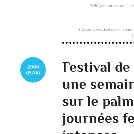
Télégramme cannois, pro
32ème Festival du Film amér
2
Festival d
2006
05/06
une semain
sur le palm
journées fe