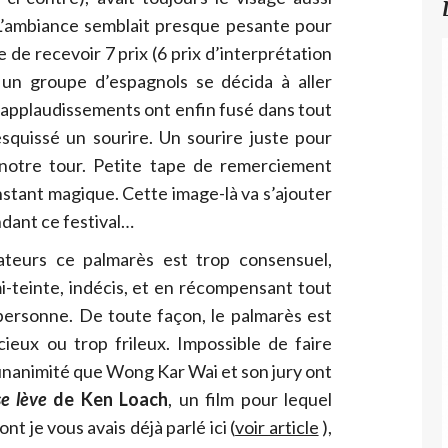
L’ambiance semblait presque pesante pour
 de recevoir 7 prix (6 prix d’interprétation
, un groupe d’espagnols se décida à aller
 applaudissements ont enfin fusé dans tout
esquissé un sourire. Un sourire juste pour
à notre tour. Petite tape de remerciement
nstant magique. Cette image-là va s’ajouter
dant ce festival…
eurs ce palmarès est trop consensuel,
i-teinte, indécis, et en récompensant tout
ersonne. De toute façon, le palmarès est
cieux ou trop frileux. Impossible de faire
’unanimité que Wong Kar Wai et son jury ont
e lève
de Ken Loach
, un film pour lequel
nt je vous avais déjà parlé ici (
voir article
),