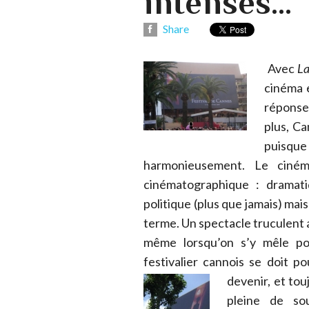
intenses...
Share
Avec
La
cinéma e
réponse.
plus, C
puisque
harmonieusement. Le ciném
cinématographique : dramatiq
politique (plus que jamais) mai
terme. Un spectacle truculent a
même lorsqu’on s’y mêle po
festivalier cannois se doit po
devenir, et tou
pleine de sou