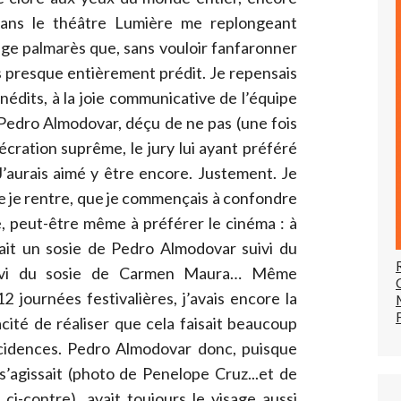
ans le théâtre Lumière me replongeant
ge palmarès que, sans vouloir fanfaronner
s presque entièrement prédit. Je repensais
inédits, à la joie communicative de l’équipe
 Pedro Almodovar, déçu de ne pas (une fois
écration suprême, le jury lui ayant préféré
’aurais aimé y être encore. Justement. Je
ue je rentre, que je commençais à confondre
e, peut-être même à préférer le cinéma : à
ait un sosie de Pedro Almodovar suivi du
uivi du sosie de Carmen Maura… Même
 journées festivalières, j’avais encore la
acité
de réaliser que cela faisait beaucoup
cidences. Pedro Almodovar donc, puisque
l s’agissait (photo de Penelope Cruz...et de
 ci-contre), avait toujours le visage aussi