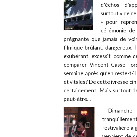
d’échos d’ap
surtout « de r
» pour repren
cérémonie de 
prégnante que jamais de voi
filmique brûlant, dangereux, fa
exubérant, excessif, comme ce
comparer Vincent Cassel lor
semaine après qu’en reste-t-il 
et vitales? De cette ivresse ci
certainement. Mais surtout d
peut-être...
Dimanche so
tranquillemen
festivalière a
venaient de s