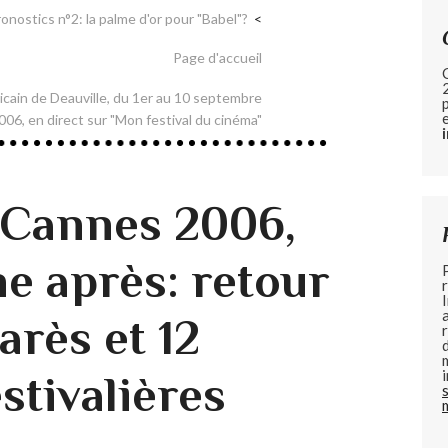
nostics n°2: la palme d'or pour "Babel"?
Page d'accueil
icain de Deauville, du 1er au 10 septembre
006, en direct sur "Mon festival du cinéma"
e Cannes 2006,
e après: retour
arès et 12
stivalières