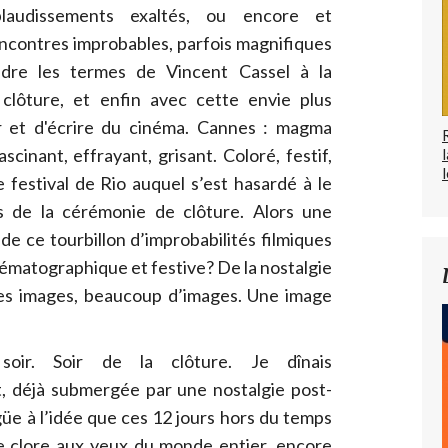
plaudissements exaltés, ou encore et
encontres improbables, parfois magnifiques
dre les termes de Vincent Cassel à la
clôture, et enfin avec cette envie plus
r et d'écrire du cinéma. Cannes : magma
scinant, effrayant, grisant. Coloré, festif,
l
 festival de Rio auquel s’est hasardé à le
s de la cérémonie de clôture. Alors une
de ce tourbillon d’improbabilités filmiques
nématographique et festive? De la nostalgie
es images, beaucoup d’images. Une image
ir. Soir de la clôture. Je dînais
t, déjà submergée par une nostalgie post-
igüe à l’idée que ces 12 jours hors du temps
e clore aux yeux du monde entier, encore