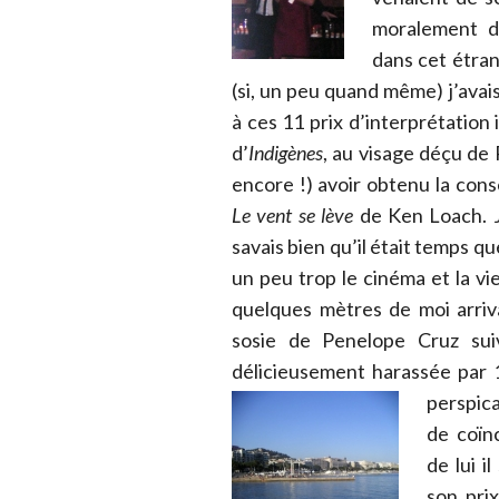
moralement d
dans cet étran
(si, un peu quand même) j’avai
à ces 11 prix d’interprétation 
d’
Indigènes
, au visage déçu de
encore !) avoir obtenu la cons
Le vent se lève
de Ken Loach. J
savais bien qu’il était temps q
un peu trop le cinéma et la vi
quelques mètres de moi arriv
sosie de Penelope Cruz s
délicieusement harassée par 12
perspic
de coïn
de lui i
son prix