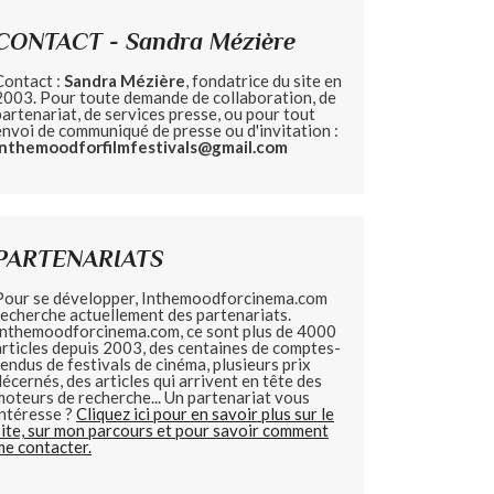
CONTACT - Sandra Mézière
Contact :
Sandra Mézière
, fondatrice du site en
2003. Pour toute demande de collaboration, de
partenariat, de services presse, ou pour tout
envoi de communiqué de presse ou d'invitation :
inthemoodforfilmfestivals@gmail.com
PARTENARIATS
Pour se développer, Inthemoodforcinema.com
recherche actuellement des partenariats.
Inthemoodforcinema.com, ce sont plus de 4000
articles depuis 2003, des centaines de comptes-
rendus de festivals de cinéma, plusieurs prix
décernés, des articles qui arrivent en tête des
moteurs de recherche... Un partenariat vous
intéresse ?
Cliquez ici pour en savoir plus sur le
site, sur mon parcours et pour savoir comment
me contacter.