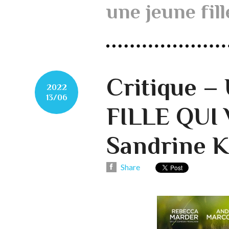
une jeune fill
Critique –
2022
13/06
FILLE QUI 
Sandrine K
Share