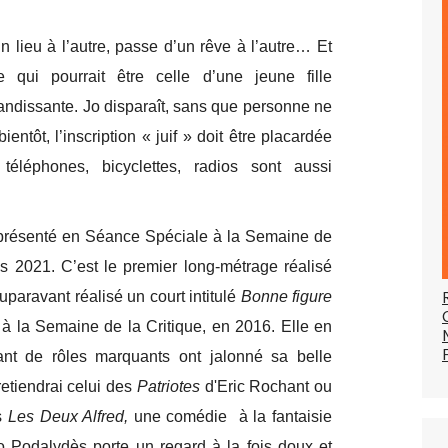
un lieu à l’autre, passe d’un rêve à l’autre… Et
e qui pourrait être celle d’une jeune fille
andissante. Jo disparaît, sans que personne ne
entôt, l’inscription « juif » doit être placardée
 téléphones, bicyclettes, radios sont aussi
présenté en Séance Spéciale à la Semaine de
s 2021. C’est le premier long-métrage réalisé
uparavant réalisé un court intitulé
Bonne figure
 à la Semaine de la Critique, en 2016. Elle en
ant de rôles marquants ont jalonné sa belle
retiendrai celui des
Patriotes
d'Eric Rochant ou
ès
Les Deux Alfred,
une comédie à la fantaisie
o Podalydès porte un regard à la fois doux et