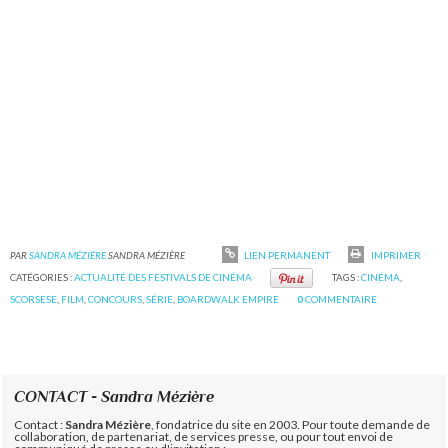
PAR
SANDRA MÉZIÈRE
SANDRA MÉZIÈRE
LIEN PERMANENT
IMPRIMER
CATÉGORIES :
ACTUALITÉ DES FESTIVALS DE CINÉMA
TAGS :
CINÉMA
,
SCORSESE
,
FILM
,
CONCOURS
,
SÉRIE
,
BOARDWALK EMPIRE
0
COMMENTAIRE
CONTACT - Sandra Mézière
Contact :
Sandra Mézière
, fondatrice du site en 2003. Pour toute demande de
collaboration, de partenariat, de services presse, ou pour tout envoi de