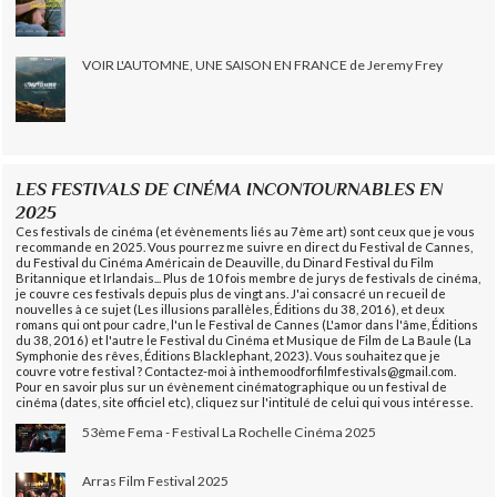
VOIR L'AUTOMNE, UNE SAISON EN FRANCE de Jeremy Frey
LES FESTIVALS DE CINÉMA INCONTOURNABLES EN
2025
Ces festivals de cinéma (et évènements liés au 7ème art) sont ceux que je vous
recommande en 2025. Vous pourrez me suivre en direct du Festival de Cannes,
du Festival du Cinéma Américain de Deauville, du Dinard Festival du Film
Britannique et Irlandais... Plus de 10 fois membre de jurys de festivals de cinéma,
je couvre ces festivals depuis plus de vingt ans. J'ai consacré un recueil de
nouvelles à ce sujet (Les illusions parallèles, Éditions du 38, 2016), et deux
romans qui ont pour cadre, l'un le Festival de Cannes (L'amor dans l'âme, Éditions
du 38, 2016) et l'autre le Festival du Cinéma et Musique de Film de La Baule (La
Symphonie des rêves, Éditions Blacklephant, 2023). Vous souhaitez que je
couvre votre festival ? Contactez-moi à inthemoodforfilmfestivals@gmail.com.
Pour en savoir plus sur un évènement cinématographique ou un festival de
cinéma (dates, site officiel etc), cliquez sur l'intitulé de celui qui vous intéresse.
53ème Fema - Festival La Rochelle Cinéma 2025
Arras Film Festival 2025