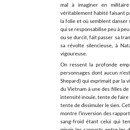
mal à imaginer en militair
véritablement habité faisant p
la folie et où semblent danser 
qui se responsabilise peu à peu e
ou se durcit, fait passer sa tr
sa révolte silencieuse, à N
vigoureuse.
On ressent la profonde empa
personnages dont aucun n'est
Shepard) qui exprimait par la v
du Vietnam à une des filles de
intensité inouïe, tente de fai
tente de dissimuler le sien. Ce
montre l'inversion des rapport
sang-froid étant celui qui te
miroir les rapports entre les 