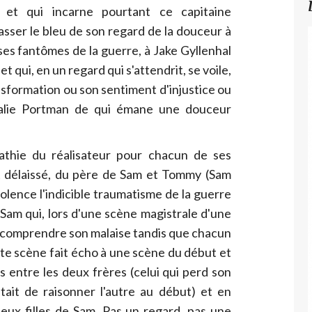
e et qui incarne pourtant ce capitaine
asser le bleu de son regard de la douceur à
ses fantômes de la guerre, à Jake Gyllenhal
t qui, en un regard qui s'attendrit, se voile,
ansformation ou son sentiment d'injustice ou
atalie Portman de qui émane une douceur
thie du réalisateur pour chacun de ses
 délaissé, du père de Sam et Tommy (Sam
iolence l'indicible traumatisme de la guerre
 Sam qui, lors d'une scène magistrale d'une
re comprendre son malaise tandis que chacun
tte scène fait écho à une scène du début et
s entre les deux frères (celui qui perd son
ntait de raisonner l'autre au début) et en
deux filles de Sam. Pas un regard, pas une