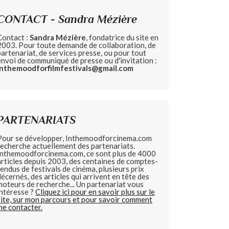
CONTACT - Sandra Mézière
Contact :
Sandra Mézière
, fondatrice du site en
2003. Pour toute demande de collaboration, de
partenariat, de services presse, ou pour tout
envoi de communiqué de presse ou d'invitation :
inthemoodforfilmfestivals@gmail.com
PARTENARIATS
Pour se développer, Inthemoodforcinema.com
recherche actuellement des partenariats.
Inthemoodforcinema.com, ce sont plus de 4000
articles depuis 2003, des centaines de comptes-
rendus de festivals de cinéma, plusieurs prix
décernés, des articles qui arrivent en tête des
moteurs de recherche... Un partenariat vous
intéresse ?
Cliquez ici pour en savoir plus sur le
site, sur mon parcours et pour savoir comment
me contacter.