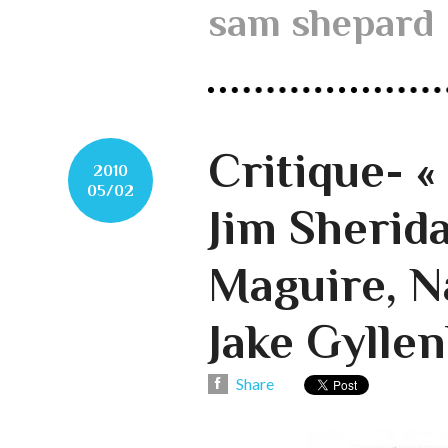
sam shepard
Critique- «
2010
05/02
Jim Sherid
Maguire, N
Jake Gyllen
Share