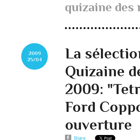
quizaine des 
La sélectio
2009
25/04
Quizaine d
2009: "Tetr
Ford Coppo
ouverture
Share