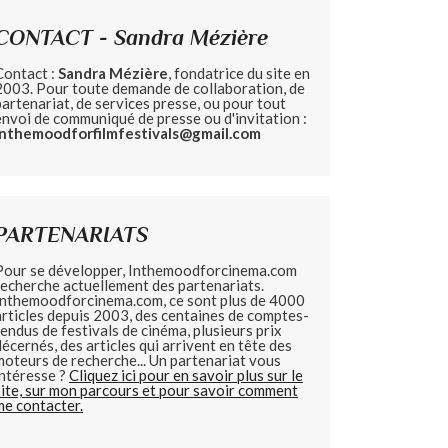
CONTACT - Sandra Mézière
Contact :
Sandra Mézière
, fondatrice du site en
2003. Pour toute demande de collaboration, de
partenariat, de services presse, ou pour tout
envoi de communiqué de presse ou d'invitation :
inthemoodforfilmfestivals@gmail.com
PARTENARIATS
Pour se développer, Inthemoodforcinema.com
recherche actuellement des partenariats.
Inthemoodforcinema.com, ce sont plus de 4000
articles depuis 2003, des centaines de comptes-
rendus de festivals de cinéma, plusieurs prix
décernés, des articles qui arrivent en tête des
moteurs de recherche... Un partenariat vous
intéresse ?
Cliquez ici pour en savoir plus sur le
site, sur mon parcours et pour savoir comment
me contacter.