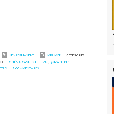
l
LIEN PERMANENT
IMPRIMER
CATÉGORIES
TAGS :
CINÉMA
,
CANNES
,
FESTIVAL
,
QUIZAINE DES
ETRO
2
COMMENTAIRES