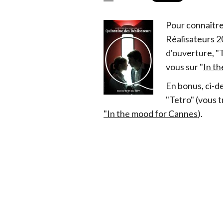
Pour connaître
Réalisateurs 20
d'ouverture, "
vous sur "
In th
En bonus, ci-d
"Tetro" (vous 
"In the mood for Cannes
).