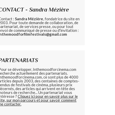
CONTACT - Sandra Mézière
Contact :
Sandra Mézière
, fondatrice du site en
2003. Pour toute demande de collaboration, de
partenariat, de services presse, ou pour tout
envoi de communiqué de presse ou d'invitation :
inthemoodforfilmfestivals@gmail.com
PARTENARIATS
Pour se développer, Inthemoodforcinema.com
recherche actuellement des partenariats.
Inthemoodforcinema.com, ce sont plus de 4000
articles depuis 2003, des centaines de comptes-
rendus de festivals de cinéma, plusieurs prix
décernés, des articles qui arrivent en tête des
moteurs de recherche... Un partenariat vous
intéresse ?
Cliquez ici pour en savoir plus sur le
site, sur mon parcours et pour savoir comment
me contacter.