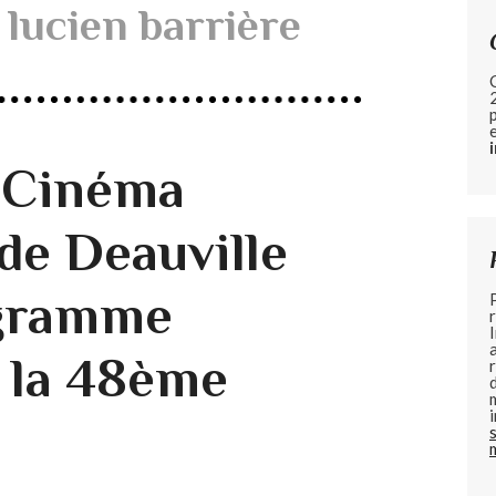
e lucien barrière
u Cinéma
de Deauville
ogramme
 la 48ème