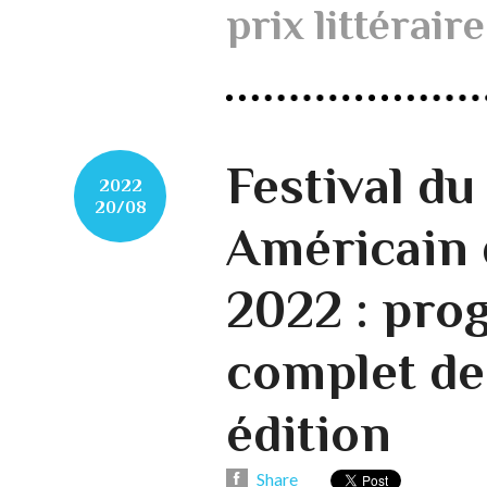
prix littérair
Festival d
2022
20/08
Américain 
2022 : pr
complet de
édition
Share