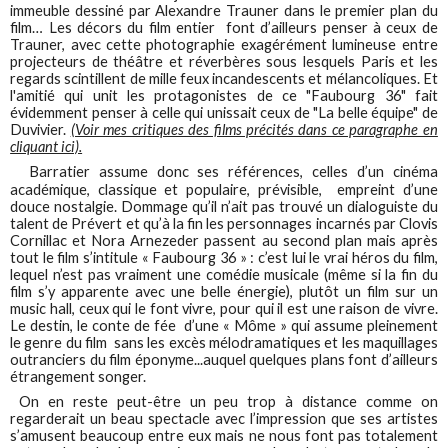
immeuble dessiné par Alexandre Trauner dans le premier plan du
film… Les décors du film entier font d’ailleurs penser à ceux de
Trauner, avec cette photographie exagérément lumineuse entre
projecteurs de théâtre et réverbères sous lesquels Paris et les
regards scintillent de mille feux incandescents et mélancoliques. Et
l'amitié qui unit les protagonistes de ce "Faubourg 36" fait
évidemment penser à celle qui unissait ceux de "La belle équipe" de
Duvivier.
(Voir mes critiques des films précités dans ce paragraphe en
cliquant ici).
Barratier assume donc ses références, celles d’un cinéma
académique, classique et populaire, prévisible, empreint d’une
douce nostalgie. Dommage qu’il n’ait pas trouvé un dialoguiste du
talent de Prévert et qu’à la fin les personnages incarnés par Clovis
Cornillac et Nora Arnezeder passent au second plan mais après
tout le film s’intitule « Faubourg 36 » : c’est lui le vrai héros du film,
lequel n’est pas vraiment une comédie musicale (même si la fin du
film s’y apparente avec une belle énergie), plutôt un film sur un
music hall, ceux qui le font vivre, pour qui il est une raison de vivre.
Le destin, le conte de fée d’une « Môme » qui assume pleinement
le genre du film sans les excès mélodramatiques et les maquillages
outranciers du film éponyme...auquel quelques plans font d’ailleurs
étrangement songer.
On en reste peut-être un peu trop à distance comme on
regarderait un beau spectacle avec l’impression que ses artistes
s’amusent beaucoup entre eux mais ne nous font pas totalement