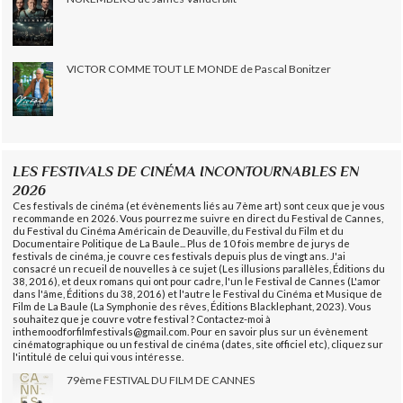
VICTOR COMME TOUT LE MONDE de Pascal Bonitzer
LES FESTIVALS DE CINÉMA INCONTOURNABLES EN
2026
Ces festivals de cinéma (et évènements liés au 7ème art) sont ceux que je vous
recommande en 2026. Vous pourrez me suivre en direct du Festival de Cannes,
du Festival du Cinéma Américain de Deauville, du Festival du Film et du
Documentaire Politique de La Baule... Plus de 10 fois membre de jurys de
festivals de cinéma, je couvre ces festivals depuis plus de vingt ans. J'ai
consacré un recueil de nouvelles à ce sujet (Les illusions parallèles, Éditions du
38, 2016), et deux romans qui ont pour cadre, l'un le Festival de Cannes (L'amor
dans l'âme, Éditions du 38, 2016) et l'autre le Festival du Cinéma et Musique de
Film de La Baule (La Symphonie des rêves, Éditions Blacklephant, 2023). Vous
souhaitez que je couvre votre festival ? Contactez-moi à
inthemoodforfilmfestivals@gmail.com. Pour en savoir plus sur un évènement
cinématographique ou un festival de cinéma (dates, site officiel etc), cliquez sur
l'intitulé de celui qui vous intéresse.
79ème FESTIVAL DU FILM DE CANNES