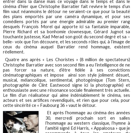
entrer dans la danse mais ce voyage dans le temps et dans le
cinéma d’hier que Christophe Barratier fait revivre le temps d’un
film vaut néanmoins le détour ne seraient-ce que pour la beauté
des plans emportés par une caméra dynamique, et pour ses
comédiens portés par une énergie admirable au premier rang
desquels François Morel qui apporte ici sa fantaisie imparable,
Pierre Richard et sa bonhomie clownesque, Gérard Jugnot sa
touchante justesse, Kad Merad son goût du second degré et sa –
belle- voix que l’on découvre, et les seconds rôles qui, à l’image de
ceux du cinéma auquel Barratier rend hommage, existent
réellement.
Quatre ans après « Les Choristes » (8 million de spectateurs)
Christophe Barratier avec son second film a eu l’intelligence de ne
pas forcer sa nature, d’être fidèle à ses convictions
cinématographiques et impose ainsi son style joliment désuet,
musical, mélancolique, sentimental, photogénique (Tom Stern,
photographie de Clint Eastwood signe ici la photographie) et
enthousiaste avec une résonance sociale finalement très actuelle.
Le film d’un réalisateur qui aime indéniablement le cinéma, ses
acteurs et ses artifices revendiqués, et rien que pour cela, pour
cette sincérité ce « Faubourg 36 » vaut le détour.
Et après l’hommage au cinéma des années
30, mercredi prochain sort en salles
l’hommage au western classique, l’hymne à
l’amitié signé Ed Harris, « Appaloosa » que je