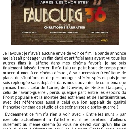
Je l’avoue : je n’avais aucune envie de voir ce film, la bande annonce
me laissait présager un film daté et artificiel mais ayant vu tous les
autres films à l’affiche dans mes cinéma favoris, je me suis
finalement laissée tenter. Il m’a fallu un petit bout de temps pour
m’accoutumer à ce cinéma désuet, à sa succession frénétique de
plans, de situations et de personnages stéréotypés et puis je me
suis replongée sans déplaisir dans mes souvenirs de ce cinéma que
j’aimais tant : celui de Carné, de Duvivier, de Becker (Jacques) ,
celui de l’avant-guerre , perdu quelque part entre les espoirs du
Front populaire et la montée des extrêmes et de l’antisémitisme,
avec des références aussi à celui que l’on appelait de qualité
française (cinéma de studio et de scénaristes d’après-guerre. )
Evidemment ce film n’a rien à voir avec « Entre les murs » par
exemple actuellement à l’affiche et il ne prétend d’ailleurs
nullement au même cinéma (si vous ne devez voir qu’un film ce