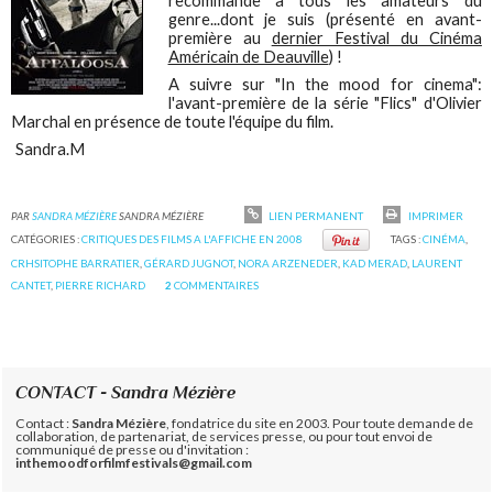
recommande à tous les amateurs du
genre...dont je suis (présenté en avant-
première au
dernier Festival du Cinéma
Américain de Deauville
) !
A suivre sur "In the mood for cinema":
l'avant-première de la série "Flics" d'Olivier
Marchal en présence de toute l'équipe du film.
Sandra.M
PAR
SANDRA MÉZIÈRE
SANDRA MÉZIÈRE
LIEN PERMANENT
IMPRIMER
CATÉGORIES :
CRITIQUES DES FILMS A L'AFFICHE EN 2008
TAGS :
CINÉMA
,
CRHSITOPHE BARRATIER
,
GÉRARD JUGNOT
,
NORA ARZENEDER
,
KAD MERAD
,
LAURENT
CANTET
,
PIERRE RICHARD
2
COMMENTAIRES
CONTACT - Sandra Mézière
Contact :
Sandra Mézière
, fondatrice du site en 2003. Pour toute demande de
collaboration, de partenariat, de services presse, ou pour tout envoi de
communiqué de presse ou d'invitation :
inthemoodforfilmfestivals@gmail.com