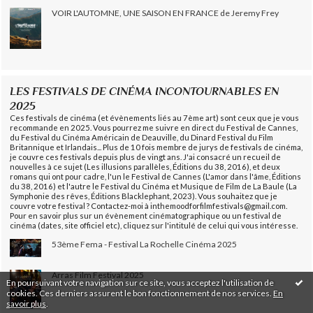
VOIR L'AUTOMNE, UNE SAISON EN FRANCE de Jeremy Frey
LES FESTIVALS DE CINÉMA INCONTOURNABLES EN
2025
Ces festivals de cinéma (et évènements liés au 7ème art) sont ceux que je vous
recommande en 2025. Vous pourrez me suivre en direct du Festival de Cannes,
du Festival du Cinéma Américain de Deauville, du Dinard Festival du Film
Britannique et Irlandais... Plus de 10 fois membre de jurys de festivals de cinéma,
je couvre ces festivals depuis plus de vingt ans. J'ai consacré un recueil de
nouvelles à ce sujet (Les illusions parallèles, Éditions du 38, 2016), et deux
romans qui ont pour cadre, l'un le Festival de Cannes (L'amor dans l'âme, Éditions
du 38, 2016) et l'autre le Festival du Cinéma et Musique de Film de La Baule (La
Symphonie des rêves, Éditions Blacklephant, 2023). Vous souhaitez que je
couvre votre festival ? Contactez-moi à inthemoodforfilmfestivals@gmail.com.
Pour en savoir plus sur un évènement cinématographique ou un festival de
cinéma (dates, site officiel etc), cliquez sur l'intitulé de celui qui vous intéresse.
53ème Fema - Festival La Rochelle Cinéma 2025
Arras Film Festival 2025
En poursuivant votre navigation sur ce site, vous acceptez l'utilisation de
cookies. Ces derniers assurent le bon fonctionnement de nos services.
En
savoir plus
.