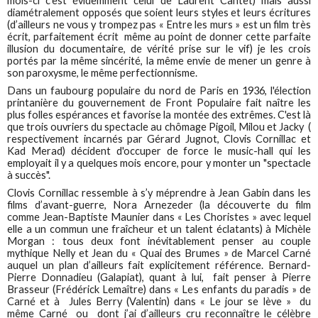
mois-ci c’est évidemment celui de Laurent Cantet) mais aussi
diamétralement opposés que soient leurs styles et leurs écritures
(d’ailleurs ne vous y trompez pas « Entre les murs » est un film très
écrit, parfaitement écrit même au point de donner cette parfaite
illusion du documentaire, de vérité prise sur le vif) je les crois
portés par la même sincérité, la même envie de mener un genre à
son paroxysme, le même perfectionnisme.
Dans un faubourg populaire du nord de Paris en 1936, l'élection
printanière du gouvernement de Front Populaire fait naître les
plus folles espérances et favorise la montée des extrêmes. C'est là
que trois ouvriers du spectacle au chômage Pigoil, Milou et Jacky (
respectivement incarnés par Gérard Jugnot, Clovis Cornillac et
Kad Merad) décident d'occuper de force le music-hall qui les
employait il y a quelques mois encore, pour y monter un "spectacle
à succès".
Clovis Cornillac ressemble à s’y méprendre à Jean Gabin dans les
films d’avant-guerre, Nora Arnezeder (la découverte du film
comme Jean-Baptiste Maunier dans « Les Choristes » avec lequel
elle a un commun une fraîcheur et un talent éclatants) à Michèle
Morgan : tous deux font inévitablement penser au couple
mythique Nelly et Jean du « Quai des Brumes » de Marcel Carné
auquel un plan d’ailleurs fait explicitement référence. Bernard-
Pierre Donnadieu (Galapiat), quant à lui, fait penser à Pierre
Brasseur (Frédérick Lemaître) dans « Les enfants du paradis » de
Carné et à Jules Berry (Valentin) dans « Le jour se lève » du
même Carné ou dont j’ai d’ailleurs cru reconnaître le célèbre