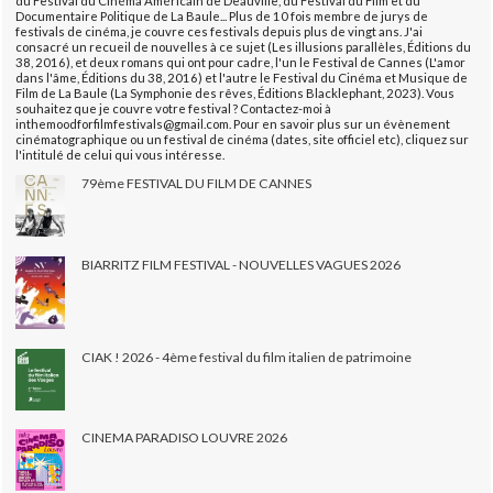
du Festival du Cinéma Américain de Deauville, du Festival du Film et du
Documentaire Politique de La Baule... Plus de 10 fois membre de jurys de
festivals de cinéma, je couvre ces festivals depuis plus de vingt ans. J'ai
consacré un recueil de nouvelles à ce sujet (Les illusions parallèles, Éditions du
38, 2016), et deux romans qui ont pour cadre, l'un le Festival de Cannes (L'amor
dans l'âme, Éditions du 38, 2016) et l'autre le Festival du Cinéma et Musique de
Film de La Baule (La Symphonie des rêves, Éditions Blacklephant, 2023). Vous
souhaitez que je couvre votre festival ? Contactez-moi à
inthemoodforfilmfestivals@gmail.com. Pour en savoir plus sur un évènement
cinématographique ou un festival de cinéma (dates, site officiel etc), cliquez sur
l'intitulé de celui qui vous intéresse.
79ème FESTIVAL DU FILM DE CANNES
BIARRITZ FILM FESTIVAL - NOUVELLES VAGUES 2026
CIAK ! 2026 - 4ème festival du film italien de patrimoine
CINEMA PARADISO LOUVRE 2026