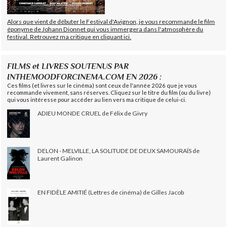
Alors que vient de débuter le Festival d'Avignon, je vous recommande le film
éponyme de Johann Dionnet qui vous immergera dans l'atmosphère du
festival. Retrouvez ma critique en cliquant ici.
FILMS et LIVRES SOUTENUS PAR
INTHEMOODFORCINEMA.COM EN 2026 :
Ces films (et livres sur le cinéma) sont ceux de l'année 2026 que je vous
recommande vivement, sans réserves. Cliquez sur le titre du film (ou du livre)
qui vous intéresse pour accéder au lien vers ma critique de celui-ci.
ADIEU MONDE CRUEL de Félix de Givry
DELON - MELVILLE, LA SOLITUDE DE DEUX SAMOURAÏS de
Laurent Galinon
EN FIDÈLE AMITIÉ (Lettres de cinéma) de Gilles Jacob