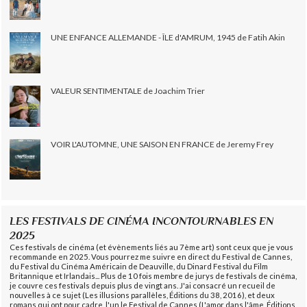
UNE ENFANCE ALLEMANDE - ÎLE d'AMRUM, 1945 de Fatih Akin
VALEUR SENTIMENTALE de Joachim Trier
VOIR L'AUTOMNE, UNE SAISON EN FRANCE de Jeremy Frey
LES FESTIVALS DE CINÉMA INCONTOURNABLES EN
2025
Ces festivals de cinéma (et évènements liés au 7ème art) sont ceux que je vous
recommande en 2025. Vous pourrez me suivre en direct du Festival de Cannes,
du Festival du Cinéma Américain de Deauville, du Dinard Festival du Film
Britannique et Irlandais... Plus de 10 fois membre de jurys de festivals de cinéma,
je couvre ces festivals depuis plus de vingt ans. J'ai consacré un recueil de
nouvelles à ce sujet (Les illusions parallèles, Éditions du 38, 2016), et deux
romans qui ont pour cadre, l'un le Festival de Cannes (L'amor dans l'âme, Éditions