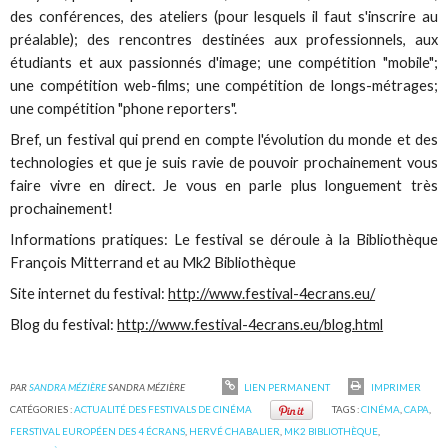
des conférences, des ateliers (pour lesquels il faut s'inscrire au
préalable); des rencontres destinées aux professionnels, aux
étudiants et aux passionnés d'image; une compétition "mobile";
une compétition web-films; une compétition de longs-métrages;
une compétition "phone reporters".
Bref, un festival qui prend en compte l'évolution du monde et des
technologies et que je suis ravie de pouvoir prochainement vous
faire vivre en direct. Je vous en parle plus longuement très
prochainement!
Informations pratiques: Le festival se déroule à la Bibliothèque
François Mitterrand et au Mk2 Bibliothèque
Site internet du festival:
http://www.festival-4ecrans.eu/
Blog du festival:
http://www.festival-4ecrans.eu/blog.html
PAR
SANDRA MÉZIÈRE
SANDRA MÉZIÈRE
LIEN PERMANENT
IMPRIMER
CATÉGORIES :
ACTUALITÉ DES FESTIVALS DE CINÉMA
TAGS :
CINÉMA
,
CAPA
,
FERSTIVAL EUROPÉEN DES 4 ÉCRANS
,
HERVÉ CHABALIER
,
MK2 BIBLIOTHÈQUE
,