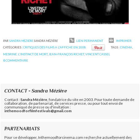
PAR
SANDRA MÉZIÈRE
SANDRA MÉZIÈRE
LIEN PERMANENT
IMPRIMER
CATÉGORIES :
CRITIQUES DES FILMS A L'AFFICHE EN 2008
TAGS :
CINÉMA
,
MESRINE: L'INSTINCT DE MORT
,
JEAN-FRANÇOIS RICHET
,
VINCENT CASSEL
0
COMMENTAIRE
CONTACT - Sandra Mézière
Contact :
Sandra Mézière
, fondatrice du site en 2003. Pour toute demande de
collaboration, de partenariat, de services presse, ou pour tout envoi de
communiqué de presse ou d'invitation :
inthemoodforfilmfestivals@gmail.com
PARTENARIATS
Pour se développer, Inthemoodforcinema.com recherche actuellement des