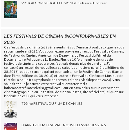
VICTOR COMME TOUT LE MONDE de Pascal Bonitzer
LES FESTIVALS DE CINÉMA INCONTOURNABLES EN
2026
Ces festivals de cinéma (et évènements liés au 7ème art) sont ceux que je vous
recommande en 2026. Vous pourrez me suivre en direct du Festival de Cannes,
du Festival du Cinéma Américain de Deauville, du Festival du Film et du
Documentaire Politique de La Baule... Plus de 10 fois membre de jurys de
festivals de cinéma, je couvre ces festivals depuis plus de vingt ans. J'ai
consacré un recueil de nouvelles à ce sujet (Les illusions parallèles, Éditions du
38, 2016), et deux romans qui ont pour cadre, l'un le Festival de Cannes (L'amor
dans l'âme, Éditions du 38, 2016) et l'autre le Festival du Cinéma et Musique de
Film de La Baule (La Symphonie des rêves, Éditions Blacklephant, 2023). Vous
souhaitez que je couvre votre festival ? Contactez-moi à
inthemoodforfilmfestivals@gmail.com. Pour en savoir plus sur un évènement
cinématographique ou un festival de cinéma (dates, site officiel etc), cliquez sur
l'intitulé de celui qui vous intéresse.
79ème FESTIVAL DU FILM DE CANNES
BIARRITZ FILM FESTIVAL - NOUVELLES VAGUES 2026