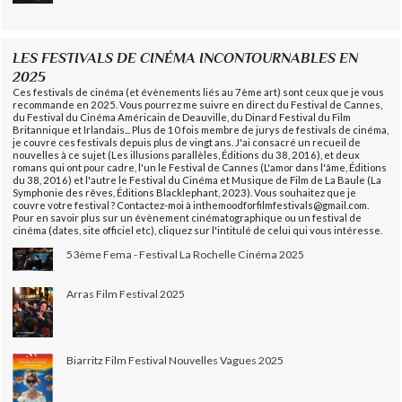
LES FESTIVALS DE CINÉMA INCONTOURNABLES EN
2025
Ces festivals de cinéma (et évènements liés au 7ème art) sont ceux que je vous
recommande en 2025. Vous pourrez me suivre en direct du Festival de Cannes,
du Festival du Cinéma Américain de Deauville, du Dinard Festival du Film
Britannique et Irlandais... Plus de 10 fois membre de jurys de festivals de cinéma,
je couvre ces festivals depuis plus de vingt ans. J'ai consacré un recueil de
nouvelles à ce sujet (Les illusions parallèles, Éditions du 38, 2016), et deux
romans qui ont pour cadre, l'un le Festival de Cannes (L'amor dans l'âme, Éditions
du 38, 2016) et l'autre le Festival du Cinéma et Musique de Film de La Baule (La
Symphonie des rêves, Éditions Blacklephant, 2023). Vous souhaitez que je
couvre votre festival ? Contactez-moi à inthemoodforfilmfestivals@gmail.com.
Pour en savoir plus sur un évènement cinématographique ou un festival de
cinéma (dates, site officiel etc), cliquez sur l'intitulé de celui qui vous intéresse.
53ème Fema - Festival La Rochelle Cinéma 2025
Arras Film Festival 2025
Biarritz Film Festival Nouvelles Vagues 2025