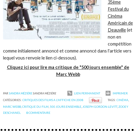
35ème
Festival du
Cinéma
Américain de
Deauville
(et
non en
compétition
comme initialement annoncé et comme annoncé dans l'article vers
lequel vous renvoie le lien ci-dessous).
Cliquez ici pour lire ma critique de "500 jours ensemble" de
Marc Webb
PAR
SANDRA MÉZIÈRE
SANDRA MÉZIÈRE
LIEN PERMANENT
IMPRIMER
CATÉGORIES :
CRITIQUES DES FILMS A L'AFFICHE EN 2008
TAGS :
CINÉMA
,
MARC WEBB
,
CRITIQUE DU FILM
,
500 JOURS ENSEMBLE
,
JOSEPH GORDON-LEVITT
,
ZOOEY
DESCHANEL
0
COMMENTAIRE