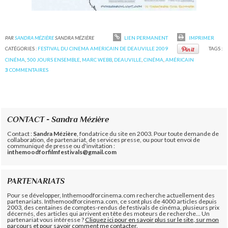
PAR
SANDRA MÉZIÈRE
SANDRA MÉZIÈRE
LIEN PERMANENT
IMPRIMER
CATÉGORIES :
FESTIVAL DU CINEMA AMERICAIN DE DEAUVILLE 2009
TAGS :
CINÉMA
,
500 JOURS ENSEMBLE
,
MARC WEBB
,
DEAUVILLE
,
CINÉMA
,
AMÉRICAIN
3
COMMENTAIRES
CONTACT - Sandra Mézière
Contact :
Sandra Mézière
, fondatrice du site en 2003. Pour toute demande de
collaboration, de partenariat, de services presse, ou pour tout envoi de
communiqué de presse ou d'invitation :
inthemoodforfilmfestivals@gmail.com
PARTENARIATS
Pour se développer, Inthemoodforcinema.com recherche actuellement des
partenariats. Inthemoodforcinema.com, ce sont plus de 4000 articles depuis
2003, des centaines de comptes-rendus de festivals de cinéma, plusieurs prix
décernés, des articles qui arrivent en tête des moteurs de recherche... Un
partenariat vous intéresse ?
Cliquez ici pour en savoir plus sur le site, sur mon
parcours et pour savoir comment me contacter.