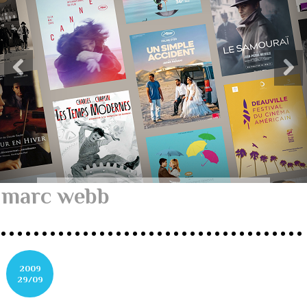
marc webb
2009
29/09