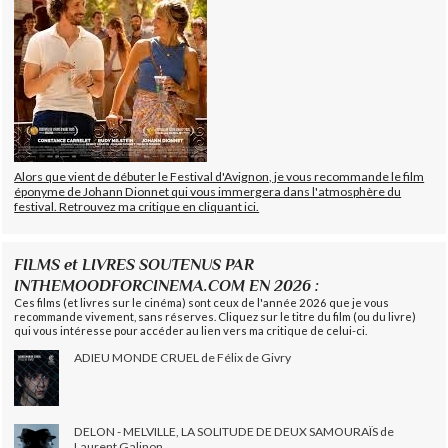
Alors que vient de débuter le Festival d'Avignon, je vous recommande le film
éponyme de Johann Dionnet qui vous immergera dans l'atmosphère du
festival. Retrouvez ma critique en cliquant ici.
FILMS et LIVRES SOUTENUS PAR
INTHEMOODFORCINEMA.COM EN 2026 :
Ces films (et livres sur le cinéma) sont ceux de l'année 2026 que je vous
recommande vivement, sans réserves. Cliquez sur le titre du film (ou du livre)
qui vous intéresse pour accéder au lien vers ma critique de celui-ci.
ADIEU MONDE CRUEL de Félix de Givry
DELON - MELVILLE, LA SOLITUDE DE DEUX SAMOURAÏS de
Laurent Galinon