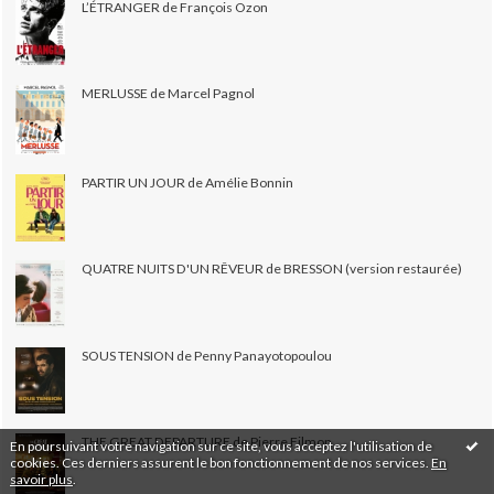
L’ÉTRANGER de François Ozon
MERLUSSE de Marcel Pagnol
PARTIR UN JOUR de Amélie Bonnin
QUATRE NUITS D'UN RÊVEUR de BRESSON (version restaurée)
SOUS TENSION de Penny Panayotopoulou
THE GREAT DEPARTURE de Pierre Filmon
En poursuivant votre navigation sur ce site, vous acceptez l'utilisation de
cookies. Ces derniers assurent le bon fonctionnement de nos services.
En
savoir plus
.