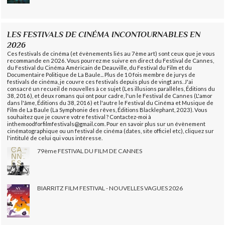
LES FESTIVALS DE CINÉMA INCONTOURNABLES EN
2026
Ces festivals de cinéma (et évènements liés au 7ème art) sont ceux que je vous
recommande en 2026. Vous pourrez me suivre en direct du Festival de Cannes,
du Festival du Cinéma Américain de Deauville, du Festival du Film et du
Documentaire Politique de La Baule... Plus de 10 fois membre de jurys de
festivals de cinéma, je couvre ces festivals depuis plus de vingt ans. J'ai
consacré un recueil de nouvelles à ce sujet (Les illusions parallèles, Éditions du
38, 2016), et deux romans qui ont pour cadre, l'un le Festival de Cannes (L'amor
dans l'âme, Éditions du 38, 2016) et l'autre le Festival du Cinéma et Musique de
Film de La Baule (La Symphonie des rêves, Éditions Blacklephant, 2023). Vous
souhaitez que je couvre votre festival ? Contactez-moi à
inthemoodforfilmfestivals@gmail.com. Pour en savoir plus sur un évènement
cinématographique ou un festival de cinéma (dates, site officiel etc), cliquez sur
l'intitulé de celui qui vous intéresse.
79ème FESTIVAL DU FILM DE CANNES
BIARRITZ FILM FESTIVAL - NOUVELLES VAGUES 2026