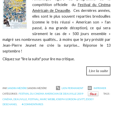
compétition officielle du
Festival du Cinéma
Américain de Deauville
. Ces dernières années,
elles sont le plus souvent reparties bredouilles
(comme le très réussi « American son » l'an
passé, à ma grande déception), ce qui sera
sûrement le cas de « 500 jours ensemble »
malgré ses nombreuses qualités... à moins que le jury présidé par
Jean-Pierre Jeunet ne crée la surprise... Réponse le 13
septembre !
Cliquez sur "lire la suite" pour lire ma critique.
Lire la suite
PAR
SANDRA MÉZIÈRE
SANDRA MÉZIÈRE
LIEN PERMANENT
IMPRIMER
CATÉGORIES :
FESTIVAL DU CINEMA AMERICAIN DE DEAUVILLE 2009
TAGS :
CINÉMA
,
DEAUVILLE
,
FESTIVAL
,
MARC WEBB
,
JOSEPH GORDON-LEVITT
,
ZOOEY
DESCHANEL
4
COMMENTAIRES