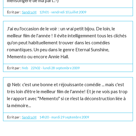
mensongère de ma part.:-)
Écrit par :
Sandra.M
12h01
-
vendredi 10
juillet 2009
J'ai eu l'occasion de le voir : un vrai petit bijou. De loin, le
meilleur film de l'année ! Il évite intelligemment tous les clichés
qu'on peut habituellement trouver dans les comédies
romantiques. Un peu dans le genre Eternal Sunshine,
Memento ou encore Annie Hall.
Écrit par :
Neb
22h02
-
lundi 28
septembre 2009
@ Neb: c'est une bonne et réjouissante comédie ... mais c'est
très loin d'être le meilleur film de l'année! Et je ne vois pas trop
le rapport avec "Memento" si ce n'est la déconstruction liée à
la mémoire...
Écrit par :
Sandra.M
14h20
-
mardi 29
septembre 2009