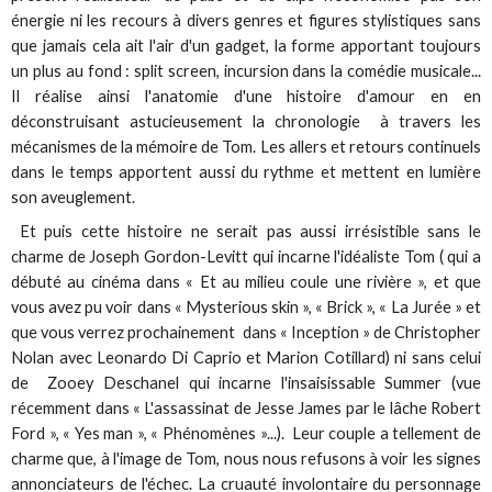
énergie ni les recours à divers genres et figures stylistiques sans
que jamais cela ait l'air d'un gadget, la forme apportant toujours
un plus au fond : split screen, incursion dans la comédie musicale...
Il réalise ainsi l'anatomie d'une histoire d'amour en en
déconstruisant astucieusement la chronologie à travers les
mécanismes de la mémoire de Tom. Les allers et retours continuels
dans le temps apportent aussi du rythme et mettent en lumière
son aveuglement.
Et puis cette histoire ne serait pas aussi irrésistible sans le
charme de Joseph Gordon-Levitt qui incarne l'idéaliste Tom ( qui a
débuté au cinéma dans « Et au milieu coule une rivière », et que
vous avez pu voir dans « Mysterious skin », « Brick », « La Jurée » et
que vous verrez prochainement dans « Inception » de Christopher
Nolan avec Leonardo Di Caprio et Marion Cotillard) ni sans celui
de Zooey Deschanel qui incarne l'insaisissable Summer (vue
récemment dans « L'assassinat de Jesse James par le lâche Robert
Ford », « Yes man », « Phénomènes »...). Leur couple a tellement de
charme que, à l'image de Tom, nous nous refusons à voir les signes
annonciateurs de l'échec. La cruauté involontaire du personnage