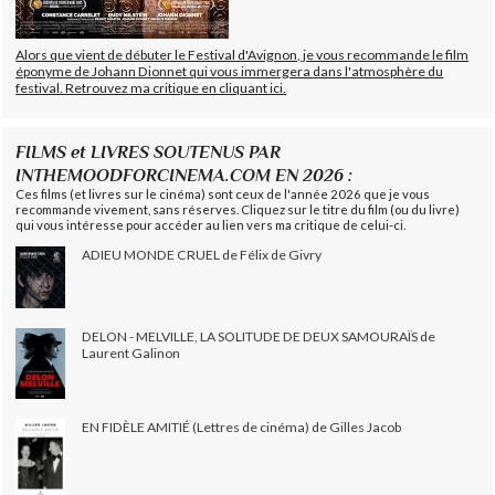
Alors que vient de débuter le Festival d'Avignon, je vous recommande le film
éponyme de Johann Dionnet qui vous immergera dans l'atmosphère du
festival. Retrouvez ma critique en cliquant ici.
FILMS et LIVRES SOUTENUS PAR
INTHEMOODFORCINEMA.COM EN 2026 :
Ces films (et livres sur le cinéma) sont ceux de l'année 2026 que je vous
recommande vivement, sans réserves. Cliquez sur le titre du film (ou du livre)
qui vous intéresse pour accéder au lien vers ma critique de celui-ci.
ADIEU MONDE CRUEL de Félix de Givry
DELON - MELVILLE, LA SOLITUDE DE DEUX SAMOURAÏS de
Laurent Galinon
EN FIDÈLE AMITIÉ (Lettres de cinéma) de Gilles Jacob