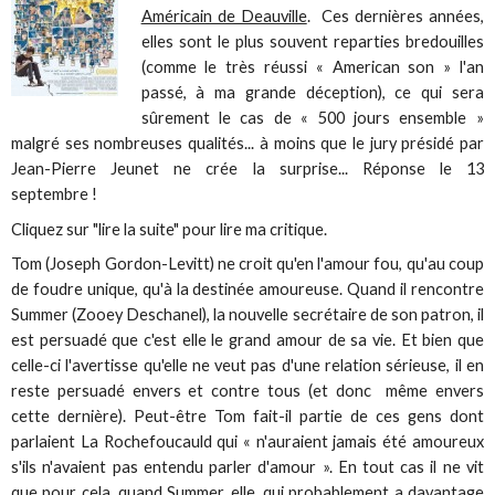
Américain de Deauville
. Ces dernières années,
elles sont le plus souvent reparties bredouilles
(comme le très réussi « American son » l'an
passé, à ma grande déception), ce qui sera
sûrement le cas de « 500 jours ensemble »
malgré ses nombreuses qualités... à moins que le jury présidé par
Jean-Pierre Jeunet ne crée la surprise... Réponse le 13
septembre !
Cliquez sur "lire la suite" pour lire ma critique.
Tom (Joseph Gordon-Levitt) ne croit qu'en l'amour fou, qu'au coup
de foudre unique, qu'à la destinée amoureuse. Quand il rencontre
Summer (Zooey Deschanel), la nouvelle secrétaire de son patron, il
est persuadé que c'est elle le grand amour de sa vie. Et bien que
celle-ci l'avertisse qu'elle ne veut pas d'une relation sérieuse, il en
reste persuadé envers et contre tous (et donc même envers
cette dernière). Peut-être Tom fait-il partie de ces gens dont
parlaient La Rochefoucauld qui « n'auraient jamais été amoureux
s'ils n'avaient pas entendu parler d'amour ». En tout cas il ne vit
que pour cela, quand Summer, elle, qui probablement a davantage