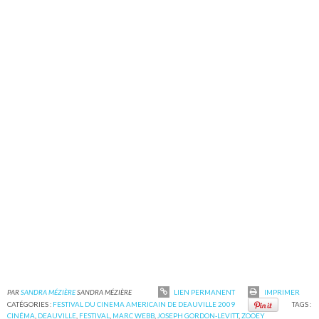
PAR
SANDRA MÉZIÈRE
SANDRA MÉZIÈRE
LIEN PERMANENT
IMPRIMER
CATÉGORIES :
FESTIVAL DU CINEMA AMERICAIN DE DEAUVILLE 2009
TAGS :
CINÉMA
,
DEAUVILLE
,
FESTIVAL
,
MARC WEBB
,
JOSEPH GORDON-LEVITT
,
ZOOEY