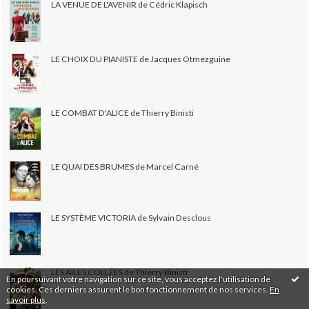
LA VENUE DE L'AVENIR de Cédric Klapisch
LE CHOIX DU PIANISTE de Jacques Otmezguine
LE COMBAT D'ALICE de Thierry Binisti
LE QUAI DES BRUMES de Marcel Carné
LE SYSTÈME VICTORIA de Sylvain Desclous
LES AILES COLLÉES de Thierry Binisti
En poursuivant votre navigation sur ce site, vous acceptez l'utilisation de
cookies. Ces derniers assurent le bon fonctionnement de nos services.
En
savoir plus
.