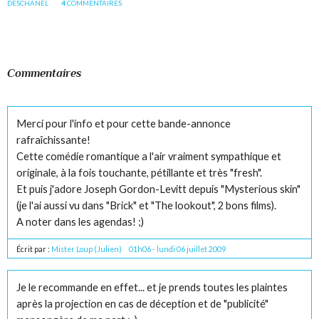
DESCHANEL
4
COMMENTAIRES
Commentaires
Merci pour l'info et pour cette bande-annonce
rafraîchissante!
Cette comédie romantique a l'air vraiment sympathique et
originale, à la fois touchante, pétillante et très "fresh".
Et puis j'adore Joseph Gordon-Levitt depuis "Mysterious skin"
(je l'ai aussi vu dans "Brick" et "The lookout", 2 bons films).
A noter dans les agendas! ;)
Écrit par :
Mister Loup (Julien)
01h06
-
lundi 06
juillet 2009
Je le recommande en effet... et je prends toutes les plaintes
après la projection en cas de déception et de "publicité"