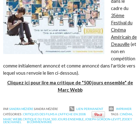
dans le
cadre du
35ème
Festival du
Cinéma
Américain de
Deauville
(et
non en
compétition
comme initialement annoncé et comme annoncé dans l'article vers
lequel vous renvoie le lien ci-dessous).
Cliquez ici pour lire ma critique de "500 jours ensemble" de
Marc Webb
PAR
SANDRA MÉZIÈRE
SANDRA MÉZIÈRE
LIEN PERMANENT
IMPRIMER
CATÉGORIES :
CRITIQUES DES FILMS A L'AFFICHE EN 2008
TAGS :
CINÉMA
,
MARC WEBB
,
CRITIQUE DU FILM
,
500 JOURS ENSEMBLE
,
JOSEPH GORDON-LEVITT
,
ZOOEY
DESCHANEL
0
COMMENTAIRE