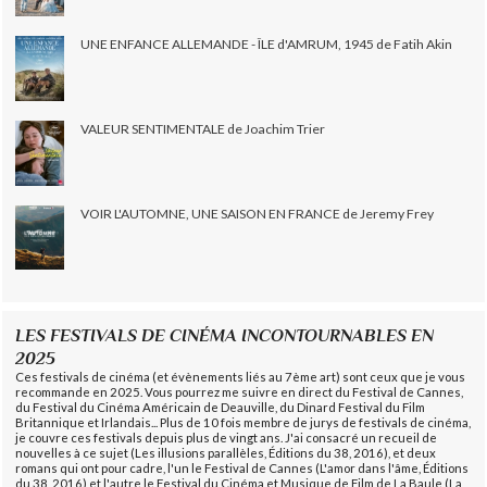
UNE ENFANCE ALLEMANDE - ÎLE d'AMRUM, 1945 de Fatih Akin
VALEUR SENTIMENTALE de Joachim Trier
VOIR L'AUTOMNE, UNE SAISON EN FRANCE de Jeremy Frey
LES FESTIVALS DE CINÉMA INCONTOURNABLES EN
2025
Ces festivals de cinéma (et évènements liés au 7ème art) sont ceux que je vous
recommande en 2025. Vous pourrez me suivre en direct du Festival de Cannes,
du Festival du Cinéma Américain de Deauville, du Dinard Festival du Film
Britannique et Irlandais... Plus de 10 fois membre de jurys de festivals de cinéma,
je couvre ces festivals depuis plus de vingt ans. J'ai consacré un recueil de
nouvelles à ce sujet (Les illusions parallèles, Éditions du 38, 2016), et deux
romans qui ont pour cadre, l'un le Festival de Cannes (L'amor dans l'âme, Éditions
du 38, 2016) et l'autre le Festival du Cinéma et Musique de Film de La Baule (La