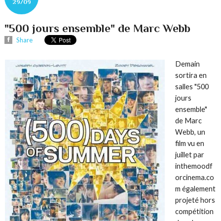
29/09
"500 jours ensemble" de Marc Webb
Share
Demain
sortira en
salles "500
jours
ensemble"
de Marc
Webb, un
film vu en
juillet par
inthemoodf
orcinema.co
m également
projeté hors
compétition