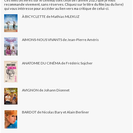
Ces films (et livres sur le cinéma) sont ceux de l'année 2025 que je vous
recommande vivement, sans réserves. Cliquez sur le titre du film (ou du livre)
qui vous intéresse pour accéder au lien vers ma critique de celui-ci.
À BICYCLETTE de Mathias MLEKUZ
AIMONS-NOUS VIVANTS de Jean-Pierre Améris
ANATOMIE DU CINÉMA de Frédéric Sojcher
AVIGNON de Johann Dionnet
BARDOT de Nicolas Bary et Alain Berliner