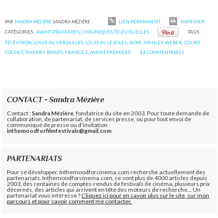
PAR
SANDRA MÉZIÈRE
SANDRA MÉZIÈRE
LIEN PERMANENT
IMPRIMER
CATÉGORIES :
AVANT-PREMIERES
,
CHRONIQUES TELEVISUELLES
TAGS :
TÉLÉVISION
,
LOUIS XV
,
VERSAILLES
,
LOUIS XV LE SOLEIL NOIR
,
STANLEY WEBER
,
COURS
COCHET
,
THIERRY BINISTI
,
FRANCE 2
,
AVANT-PREMIÈRE
13
COMMENTAIRES
CONTACT - Sandra Mézière
Contact :
Sandra Mézière
, fondatrice du site en 2003. Pour toute demande de
collaboration, de partenariat, de services presse, ou pour tout envoi de
communiqué de presse ou d'invitation :
inthemoodforfilmfestivals@gmail.com
PARTENARIATS
Pour se développer, Inthemoodforcinema.com recherche actuellement des
partenariats. Inthemoodforcinema.com, ce sont plus de 4000 articles depuis
2003, des centaines de comptes-rendus de festivals de cinéma, plusieurs prix
décernés, des articles qui arrivent en tête des moteurs de recherche... Un
partenariat vous intéresse ?
Cliquez ici pour en savoir plus sur le site, sur mon
parcours et pour savoir comment me contacter.