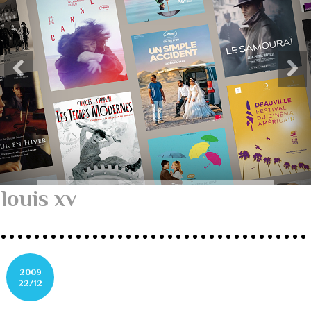
louis xv
2009
22/12