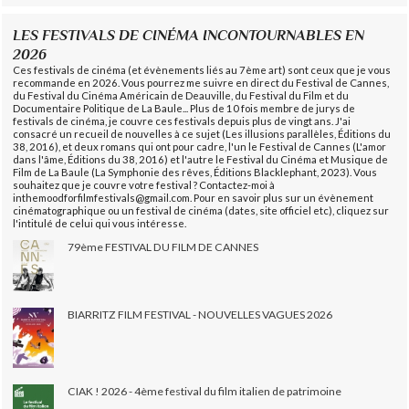
LES FESTIVALS DE CINÉMA INCONTOURNABLES EN
2026
Ces festivals de cinéma (et évènements liés au 7ème art) sont ceux que je vous
recommande en 2026. Vous pourrez me suivre en direct du Festival de Cannes,
du Festival du Cinéma Américain de Deauville, du Festival du Film et du
Documentaire Politique de La Baule... Plus de 10 fois membre de jurys de
festivals de cinéma, je couvre ces festivals depuis plus de vingt ans. J'ai
consacré un recueil de nouvelles à ce sujet (Les illusions parallèles, Éditions du
38, 2016), et deux romans qui ont pour cadre, l'un le Festival de Cannes (L'amor
dans l'âme, Éditions du 38, 2016) et l'autre le Festival du Cinéma et Musique de
Film de La Baule (La Symphonie des rêves, Éditions Blacklephant, 2023). Vous
souhaitez que je couvre votre festival ? Contactez-moi à
inthemoodforfilmfestivals@gmail.com. Pour en savoir plus sur un évènement
cinématographique ou un festival de cinéma (dates, site officiel etc), cliquez sur
l'intitulé de celui qui vous intéresse.
79ème FESTIVAL DU FILM DE CANNES
BIARRITZ FILM FESTIVAL - NOUVELLES VAGUES 2026
CIAK ! 2026 - 4ème festival du film italien de patrimoine