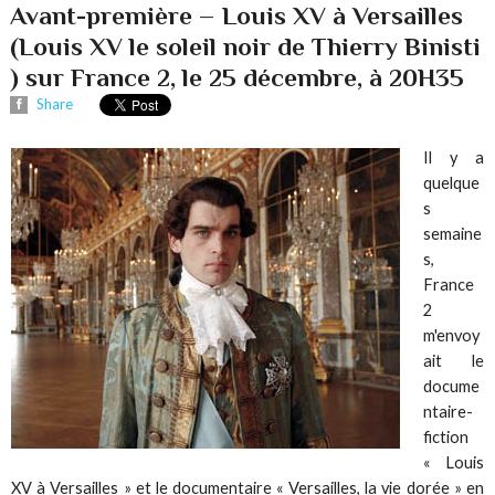
Avant-première – Louis XV à Versailles
(Louis XV le soleil noir de Thierry Binisti
) sur France 2, le 25 décembre, à 20H35
Share
Il y a
quelque
s
semaine
s,
France
2
m'envoy
ait le
docume
ntaire-
fiction
« Louis
XV à Versailles » et le documentaire « Versailles, la vie dorée » en