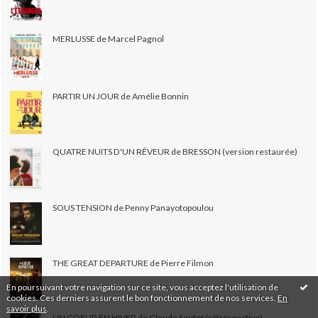
MERLUSSE de Marcel Pagnol
PARTIR UN JOUR de Amélie Bonnin
QUATRE NUITS D'UN RÊVEUR de BRESSON (version restaurée)
SOUS TENSION de Penny Panayotopoulou
THE GREAT DEPARTURE de Pierre Filmon
En poursuivant votre navigation sur ce site, vous acceptez l'utilisation de
cookies. Ces derniers assurent le bon fonctionnement de nos services.
En
savoir plus
.
UN COEUR EN HIVER de Claude Sautet (rétrospective)