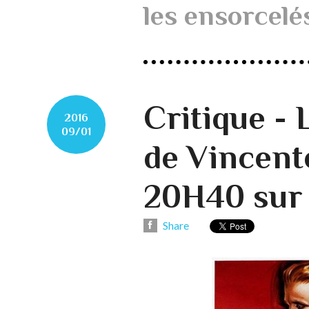
les ensorcelé
Critique -
2016
09/01
de Vincent
20H40 sur
Share