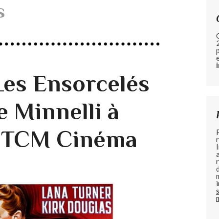
s
 Les Ensorcelés
e Minnelli à
 TCM Cinéma