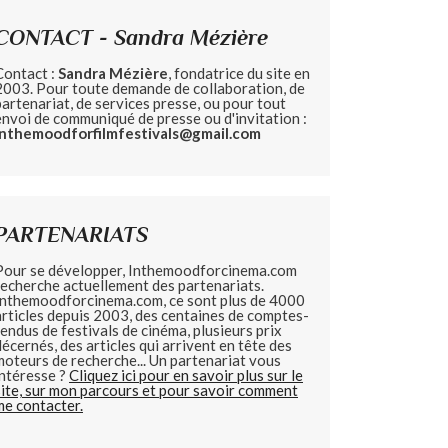
CONTACT - Sandra Mézière
Contact :
Sandra Mézière
, fondatrice du site en
2003. Pour toute demande de collaboration, de
partenariat, de services presse, ou pour tout
envoi de communiqué de presse ou d'invitation :
inthemoodforfilmfestivals@gmail.com
PARTENARIATS
Pour se développer, Inthemoodforcinema.com
recherche actuellement des partenariats.
Inthemoodforcinema.com, ce sont plus de 4000
articles depuis 2003, des centaines de comptes-
rendus de festivals de cinéma, plusieurs prix
décernés, des articles qui arrivent en tête des
moteurs de recherche... Un partenariat vous
intéresse ?
Cliquez ici pour en savoir plus sur le
site, sur mon parcours et pour savoir comment
me contacter.